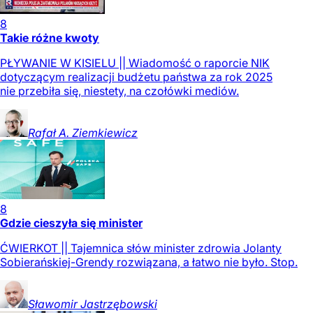
8
Takie różne kwoty
PŁYWANIE W KISIELU || Wiadomość o raporcie NIK
dotyczącym realizacji budżetu państwa za rok 2025
nie przebiła się, niestety, na czołówki mediów.
Rafał A.
Ziemkiewicz
8
Gdzie cieszyła się minister
ĆWIERKOT || Tajemnica słów minister zdrowia Jolanty
Sobierańskiej-Grendy rozwiązana, a łatwo nie było. Stop.
Sławomir
Jastrzębowski