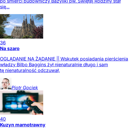
po śmierci budowniczy Bazyliki pw. Świętej Rodziny stał
się...
36
Na szaro
OGLĄDANIE NA ŻĄDANIE || Wskutek posiadania pierścienia
władzy Bilbo Baggins żył nienaturalnie długo i sam
tę nienaturalność odczuwał,
Piotr
Gociek
40
Kuzyn marnotrawny