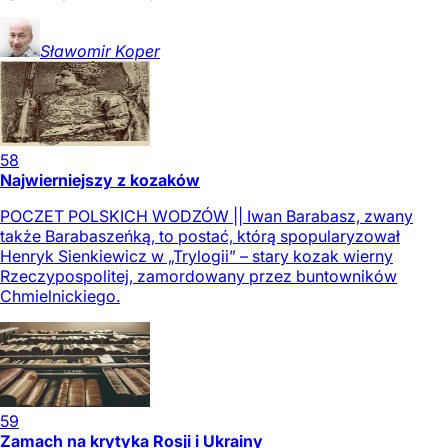
Sławomir
Koper
58
Najwierniejszy z kozaków
POCZET POLSKICH WODZÓW || Iwan Barabasz, zwany
także Barabaszeńką, to postać, którą spopularyzował
Henryk Sienkiewicz w „Trylogii” – stary kozak wierny
Rzeczypospolitej, zamordowany przez buntowników
Chmielnickiego.
59
Zamach na krytyka Rosji i Ukrainy