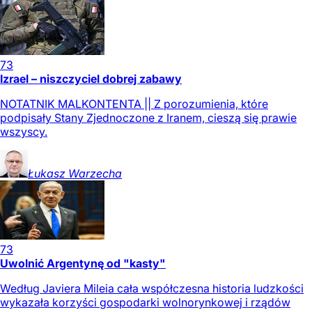
73
Izrael – niszczyciel dobrej zabawy
NOTATNIK MALKONTENTA || Z porozumienia, które
podpisały Stany Zjednoczone z Iranem, cieszą się prawie
wszyscy.
Łukasz
Warzecha
73
Uwolnić Argentynę od "kasty"
Według Javiera Mileia cała współczesna historia ludzkości
wykazała korzyści gospodarki wolnorynkowej i rządów