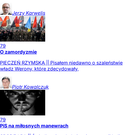
Jerzy
Karwelis
79
O zamordyzmie
PIECZEŃ RZYMSKA || Pisałem niedawno o szaleństwie
władz Werony, które zdecydowały,
Piotr
Kowalczuk
79
PiS na miłosnych manewrach