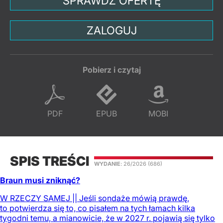
SPRAWDŹ OFERTĘ
ZALOGUJ
Pobierz i czytaj
PDF
EPUB
MOBI
SPIS TREŚCI
WYDANIE
: 26/2026
(686)
Braun musi zniknąć?
W RZECZY SAMEJ || Jeśli sondaże mówią prawdę,
to potwierdza się to, co pisałem na tych łamach kilka
tygodni temu, a mianowicie, że w 2027 r. pojawią się tylko