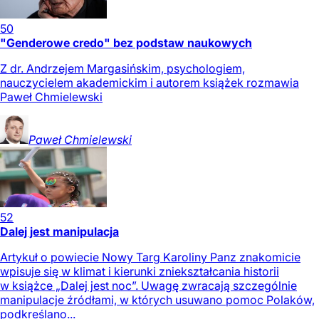
50
"Genderowe credo" bez podstaw naukowych
Z dr. Andrzejem Margasińskim, psychologiem,
nauczycielem akademickim i autorem książek rozmawia
Paweł Chmielewski
Paweł
Chmielewski
52
Dalej jest manipulacja
Artykuł o powiecie Nowy Targ Karoliny Panz znakomicie
wpisuje się w klimat i kierunki zniekształcania historii
w książce „Dalej jest noc”. Uwagę zwracają szczególnie
manipulacje źródłami, w których usuwano pomoc Polaków,
podkreślano...