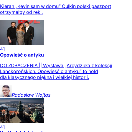
Kieran „Kevin sam w domu” Culkin polski paszport
otrzymałby od ręki.
41
Opowieść o antyku
DO ZOBACZENIA || Wystawa „Arcydzieła z kolekcji
Lanckorońskich. Opowieść o antyku” to hołd
dla klasycznego piękna i wielkiej historii.
Radosław
Wojtas
41