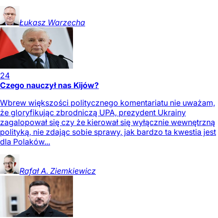
Łukasz
Warzecha
24
Czego nauczył nas Kijów?
Wbrew większości politycznego komentariatu nie uważam,
że gloryfikując zbrodniczą UPA, prezydent Ukrainy
zagalopował się czy że kierował się wyłącznie wewnętrzną
polityką, nie zdając sobie sprawy, jak bardzo ta kwestia jest
dla Polaków...
Rafał A.
Ziemkiewicz