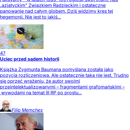
„azjatyckim” Związkiem Radzieckim i ostateczne
panowanie nad całym globem. Dziś widzimy kres tej
hegemonii. Nie jest to jakiś...
47
Uciec przed sądem historii
Książka Zygmunta Baumana pomyślana została jako
pozycja rozliczeniowa. Ale ostatecznie taka nie jest. Trudno
się oprzeć wrażeniu, że autor swoimi
przeintelektualizowanymi – fragmentami grafomańskimi –
wywodami na temat III RP po prostu...
Filip
Memches