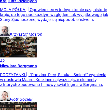
Kraj ludzi dzielnych
MOJA PÓŁKA || Opowiedzieć w jednym tomie całą historię
kraju, do tego pod każdym względem tak wyjątkowego jak
Stany Zjednoczone, wydaje się niepodobieństwem.
Krzysztof
Masłoń
42
Niewiara Bergmana
POCZYTANKI || "Rodzina, Płeć, Sztuka i Śmierć" wymienia
w posłowiu Maaret Koskinen najważniejsze elementy,
z których zbudowano filmowy świat Ingmara Bergmana.
Piotr
Gociek