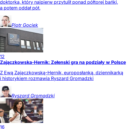
doktorka, który najpierw przytulił ponad półtorej bańki,
a potem oddał pół.
Piotr
Gociek
12
Zajączkowska-Hernik: Zełenski gra na podziały w Polsce
Z Ewą Zajączkowską-Hernik, europosłanką, dziennikarką
i historykiem rozmawia Ryszard Gromadzki
Ryszard
Gromadzki
16