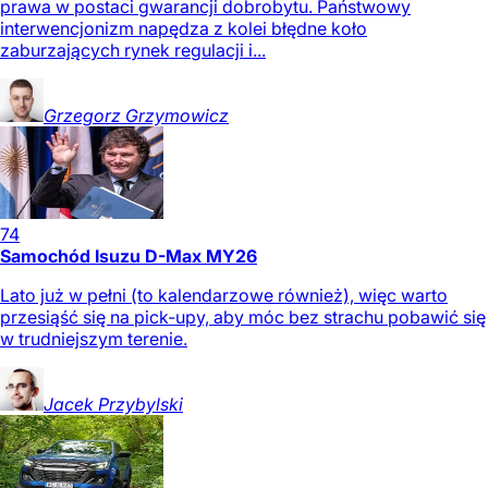
prawa w postaci gwarancji dobrobytu. Państwowy
interwencjonizm napędza z kolei błędne koło
zaburzających rynek regulacji i...
Grzegorz
Grzymowicz
74
Samochód Isuzu D-Max MY26
Lato już w pełni (to kalendarzowe również), więc warto
przesiąść się na pick-upy, aby móc bez strachu pobawić się
w trudniejszym terenie.
Jacek
Przybylski