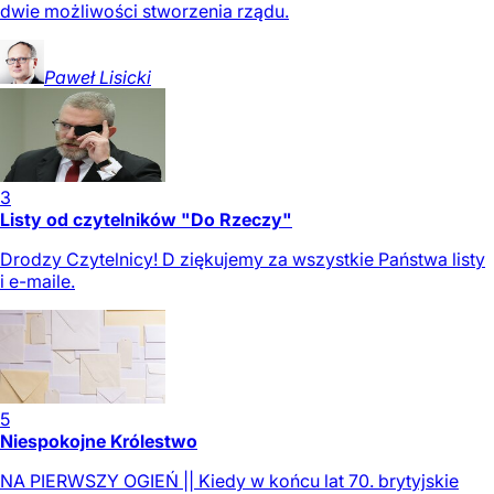
dwie możliwości stworzenia rządu.
Paweł
Lisicki
3
Listy od czytelników "Do Rzeczy"
Drodzy Czytelnicy! D ziękujemy za wszystkie Państwa listy
i e-maile.
5
Niespokojne Królestwo
NA PIERWSZY OGIEŃ || Kiedy w końcu lat 70. brytyjskie