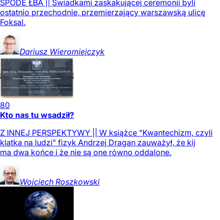
SPODE ŁBA || Świadkami zaskakującej ceremonii byli
ostatnio przechodnie, przemierzający warszawską ulicę
Foksal.
Dariusz
Wieromiejczyk
80
Kto nas tu wsadził?
Z INNEJ PERSPEKTYWY || W książce "Kwantechizm, czyli
klatka na ludzi" fizyk Andrzej Dragan zauważył, że kij
ma dwa końce i że nie są one równo oddalone.
Wojciech
Roszkowski