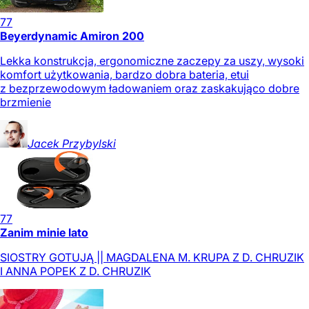
77
Beyerdynamic Amiron 200
Lekka konstrukcja, ergonomiczne zaczepy za uszy, wysoki
komfort użytkowania, bardzo dobra bateria, etui
z bezprzewodowym ładowaniem oraz zaskakująco dobre
brzmienie
Jacek
Przybylski
77
Zanim minie lato
SIOSTRY GOTUJĄ || MAGDALENA M. KRUPA Z D. CHRUZIK
I ANNA POPEK Z D. CHRUZIK