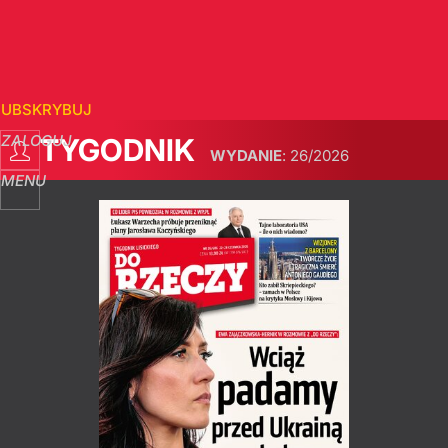
SUBSKRYBUJ
ZALOGUJ
TYGODNIK
WYDANIE
:
26/2026
MENU