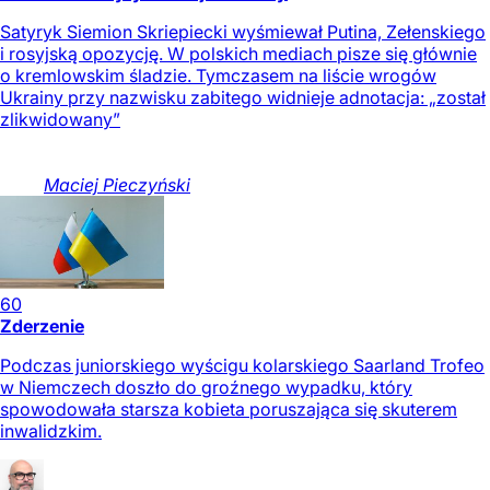
Satyryk Siemion Skriepiecki wyśmiewał Putina, Zełenskiego
i rosyjską opozycję. W polskich mediach pisze się głównie
o kremlowskim śladzie. Tymczasem na liście wrogów
Ukrainy przy nazwisku zabitego widnieje adnotacja: „został
zlikwidowany”
Maciej
Pieczyński
60
Zderzenie
Podczas juniorskiego wyścigu kolarskiego Saarland Trofeo
w Niemczech doszło do groźnego wypadku, który
spowodowała starsza kobieta poruszająca się skuterem
inwalidzkim.