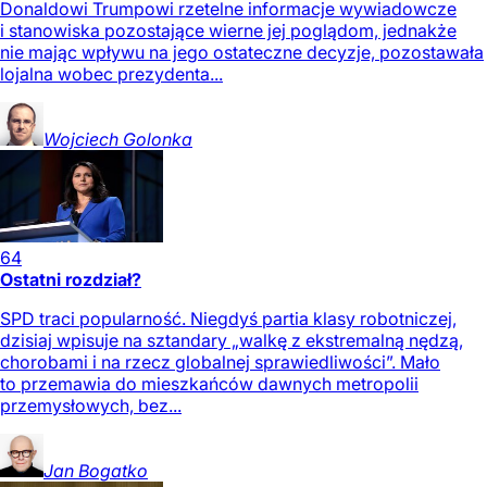
Donaldowi Trumpowi rzetelne informacje wywiadowcze
i stanowiska pozostające wierne jej poglądom, jednakże
nie mając wpływu na jego ostateczne decyzje, pozostawała
lojalna wobec prezydenta...
Wojciech
Golonka
64
Ostatni rozdział?
SPD traci popularność. Niegdyś partia klasy robotniczej,
dzisiaj wpisuje na sztandary „walkę z ekstremalną nędzą,
chorobami i na rzecz globalnej sprawiedliwości”. Mało
to przemawia do mieszkańców dawnych metropolii
przemysłowych, bez...
Jan
Bogatko