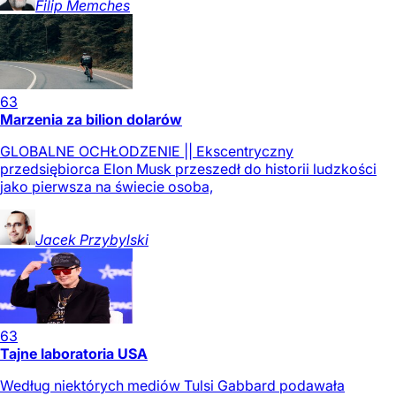
Filip
Memches
63
Marzenia za bilion dolarów
GLOBALNE OCHŁODZENIE || Ekscentryczny
przedsiębiorca Elon Musk przeszedł do historii ludzkości
jako pierwsza na świecie osoba,
Jacek
Przybylski
63
Tajne laboratoria USA
Według niektórych mediów Tulsi Gabbard podawała