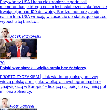
Przywódcy USA i Iranu elektronicznie podpisali
memorandum, którego celem jest ostateczne zakończenie
trwającej ponad 100 dni wojny. Bardzo mocno zyskuje
na nim Iran. USA wracają w zasadzie do status quo sprzed
wybuchu tej bardzo...
Jacek
Przybylski
70
Polski wynalazek – wielka armia bez żołnierzy
PROSTO ZYGZAKIEM || Jak wiadomo, polscy politycy
widzą polską armię jako wielką, a nawet ogromną; ba –
„największą w Europie” – liczącą najlepiej co najmniej pół
miliona żołnierzy.
Piotr
Gabryel