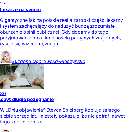
27
Lekarze na swoim
Gigantyczne jak na polskie realia zarobki części lekarzy
i system zachęcający do nadużyć budzą zrozumiałe
oburzenie opinii publicznej. Gdy dodamy do tego
przyjmowanie poza kolejnością partyjnych znajomych,
rysuje się wizja potężnego...
Zuzanna
Dąbrowska-Pieczyńska
30
Zbyt długie pożegnanie
W „Dniu objawienia” Steven Spielberg kopiuje samego
siebie sprzed lat. I niestety pokazuje, że nie potrafi nawet
tego zrobić dobrze