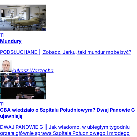
11
Mundury
PODSŁUCHANE || Zobacz, Jarku, taki mundur może być?
Łukasz
Warzecha
11
CBA wiedziało o Szpitalu Południowym? Dwaj Panowie G
ujawniają
DWAJ PANOWIE G || Jak wiadomo, w ubiegłym tygodniu
grzała głównie sprawa Szpitala Południowego i młodego