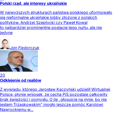
Polski rząd, ale interesy ukraińskie
W najwyższych strukturach państwa polskiego uformowało
się nieformalne ukraińskie lobby złożone z polskich
polityków. Andrzej Szeptycki czy Paweł Kowal
to najbardziej prominentne postacie tego nurtu, ale nie
jedyne
Jan
Fiedorczuk
20
Odklejenie od realiów
Z wywiadu, którego Jarosław Kaczyński udzielił Wirtualnej
Polsce, płynie wniosek, że cechą PiS pozostaje całkowity
brak świeżości i pomysłu. O ile „głosujcie na mnie, bo nie
jestem Trzaskowskim” mogło jeszcze pomóc Karolowi
Nawrockiemu w...