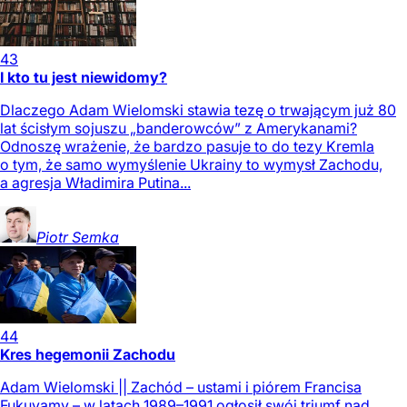
43
I kto tu jest niewidomy?
Dlaczego Adam Wielomski stawia tezę o trwającym już 80
lat ścisłym sojuszu „banderowców” z Amerykanami?
Odnoszę wrażenie, że bardzo pasuje to do tezy Kremla
o tym, że samo wymyślenie Ukrainy to wymysł Zachodu,
a agresja Władimira Putina...
Piotr
Semka
44
Kres hegemonii Zachodu
Adam Wielomski || Zachód – ustami i piórem Francisa
Fukuyamy – w latach 1989–1991 ogłosił swój triumf nad