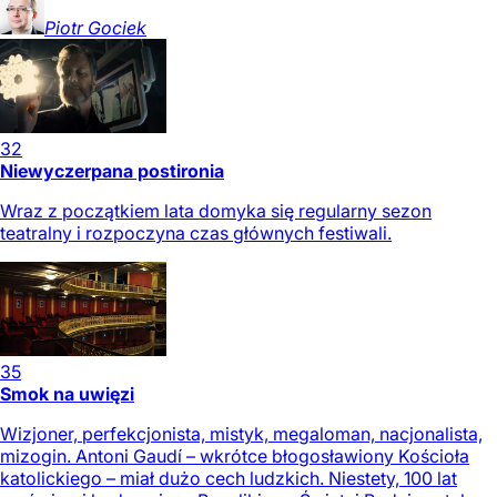
Piotr
Gociek
32
Niewyczerpana postironia
Wraz z początkiem lata domyka się regularny sezon
teatralny i rozpoczyna czas głównych festiwali.
35
Smok na uwięzi
Wizjoner, perfekcjonista, mistyk, megaloman, nacjonalista,
mizogin. Antoni Gaudí – wkrótce błogosławiony Kościoła
katolickiego – miał dużo cech ludzkich. Niestety, 100 lat