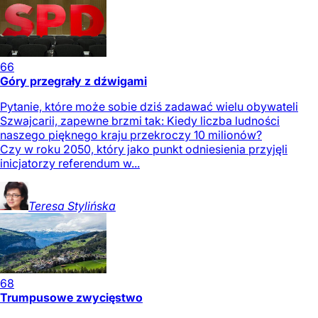
66
Góry przegrały z dźwigami
Pytanie, które może sobie dziś zadawać wielu obywateli
Szwajcarii, zapewne brzmi tak: Kiedy liczba ludności
naszego pięknego kraju przekroczy 10 milionów?
Czy w roku 2050, który jako punkt odniesienia przyjęli
inicjatorzy referendum w...
Teresa
Stylińska
68
Trumpusowe zwycięstwo