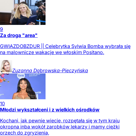
9
Za droga "area"
GWIAZDOBZDUR || Celebrytka Sylwia Bomba wybrała się
na malownicze wakacje we włoskim Positano.
Zuzanna
Dąbrowska-Pieczyńska
10
Młodzi wykształceni i z wielkich ośrodków
Kochani, jak pewnie wiecie, rozpętała się w tym kraju
okropna inba wokół zarobków lekarzy i mamy ciężki
orzech do zgryzienia,