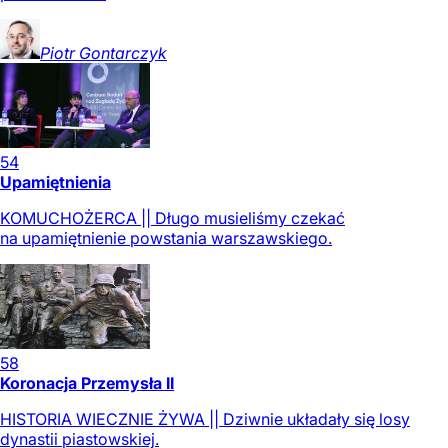
Piotr
Gontarczyk
54
Upamiętnienia
KOMUCHOŻERCA || Długo musieliśmy czekać
na upamiętnienie powstania warszawskiego.
58
Koronacja Przemysła II
HISTORIA WIECZNIE ŻYWA || Dziwnie układały się losy
dynastii piastowskiej.