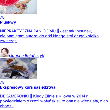
78
Pluskwy
NIEPRAKTYCZNA PANI DOMU || Jest taki rysunek,
nie pamiętam autora: do arki Noego stoi długa kolejka
zwierząt.
Joanna
Bojańczyk
78
Ekspresowy kurs sąsiedztwa
DEKAMERONKI || Kiedy Elinie z Kijowa w 2014 r.
powiedziałem o rzezi wołyńskiej, to ona nie wiedziała, o co
chodzi.