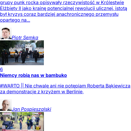
grupy punk rocka opisywały rzeczywistość w Królestwie
Elżbiety II jako krainę potencjalnej rewolucji ulicznej, istotą
był kryzys coraz bardziej anachronicznego przemysłu
opartego na...
Piotr
Semka
6
Niemcy robią nas w bambuko
#WARTO || Nie chwalę ani nie potępiam Roberta Bąkiewicza
za demonstracje z krzyżem w Berlinie,
Jan
Pospieszalski