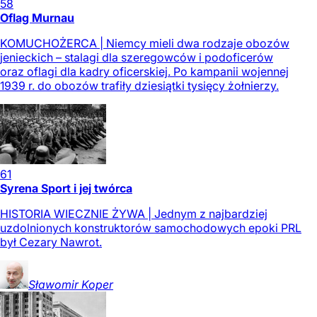
58
Oflag Murnau
KOMUCHOŻERCA | Niemcy mieli dwa rodzaje obozów
jenieckich – stalagi dla szeregowców i podoficerów
oraz oflagi dla kadry oficerskiej. Po kampanii wojennej
1939 r. do obozów trafiły dziesiątki tysięcy żołnierzy.
61
Syrena Sport i jej twórca
HISTORIA WIECZNIE ŻYWA | Jednym z najbardziej
uzdolnionych konstruktorów samochodowych epoki PRL
był Cezary Nawrot.
Sławomir
Koper