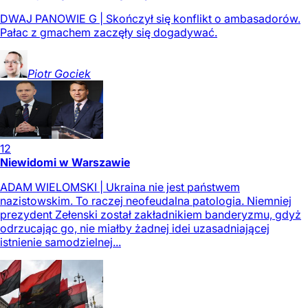
DWAJ PANOWIE G | Skończył się konflikt o ambasadorów.
Pałac z gmachem zaczęły się dogadywać.
Piotr
Gociek
12
Niewidomi w Warszawie
ADAM WIELOMSKI | Ukraina nie jest państwem
nazistowskim. To raczej neofeudalna patologia. Niemniej
prezydent Zełenski został zakładnikiem banderyzmu, gdyż
odrzucając go, nie miałby żadnej idei uzasadniającej
istnienie samodzielnej...