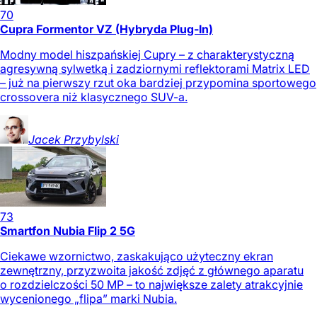
70
Cupra Formentor VZ (Hybryda Plug-In)
Modny model hiszpańskiej Cupry – z charakterystyczną
agresywną sylwetką i zadziornymi reflektorami Matrix LED
– już na pierwszy rzut oka bardziej przypomina sportowego
crossovera niż klasycznego SUV-a.
Jacek
Przybylski
73
Smartfon Nubia Flip 2 5G
Ciekawe wzornictwo, zaskakująco użyteczny ekran
zewnętrzny, przyzwoita jakość zdjęć z głównego aparatu
o rozdzielczości 50 MP – to największe zalety atrakcyjnie
wycenionego „flipa” marki Nubia.