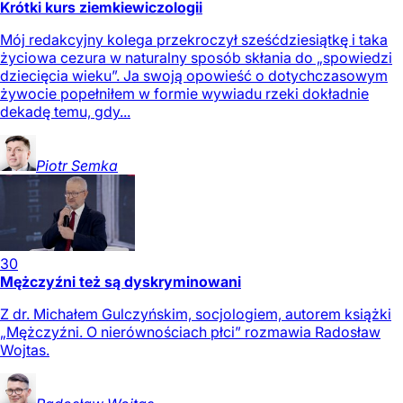
Krótki kurs ziemkiewiczologii
Mój redakcyjny kolega przekroczył sześćdziesiątkę i taka
życiowa cezura w naturalny sposób skłania do „spowiedzi
dziecięcia wieku”. Ja swoją opowieść o dotychczasowym
żywocie popełniłem w formie wywiadu rzeki dokładnie
dekadę temu, gdy...
Piotr
Semka
30
Mężczyźni też są dyskryminowani
Z dr. Michałem Gulczyńskim, socjologiem, autorem książki
„Mężczyźni. O nierównościach płci” rozmawia Radosław
Wojtas.