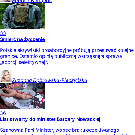
Radosław
Wojtas
33
Śmierć na życzenie
Polskie aktywistki proaborcyjne próbują przesuwać kolejne
granice. Ostatnio opinią publiczną wstrząsnęła sprawa
„aborcji selektywnej”.
Zuzanna
Dąbrowska-Pieczyńska
36
List otwarty do minister Barbary Nowackiej
Szanowna Pani Minister, wobec braku oczekiwanego