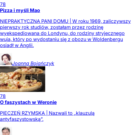
78
Pizza i myśli Mao
NIEPRAKTYCZNA PANI DOMU | W roku 1969, zaliczywszy
pierwszy rok studiów, zostałam przez rodzinę
wyekspediowana do Londynu, do rodziny stryjecznego
wuja, który po wydostaniu się z obozu w Woldenbergu
osiadł w Anglii.
Joanna
Bojańczyk
78
O faszystach w Weronie
PIECZEŃ RZYMSKA | Nazwali to „klauzulą
antyfaszystowską”.