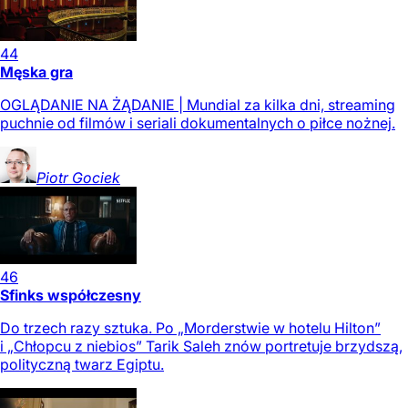
44
Męska gra
OGLĄDANIE NA ŻĄDANIE | Mundial za kilka dni, streaming
puchnie od filmów i seriali dokumentalnych o piłce nożnej.
Piotr
Gociek
46
Sfinks współczesny
Do trzech razy sztuka. Po „Morderstwie w hotelu Hilton”
i „Chłopcu z niebios” Tarik Saleh znów portretuje brzydszą,
polityczną twarz Egiptu.