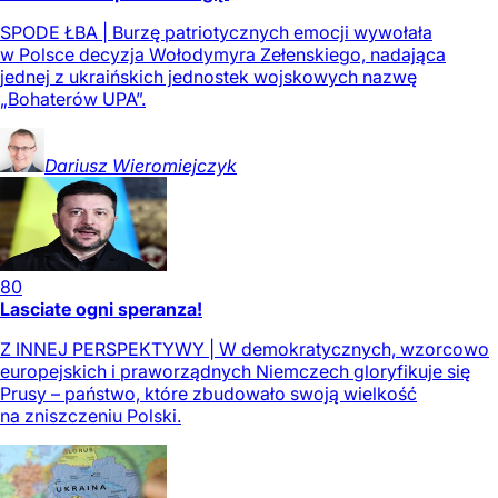
SPODE ŁBA | Burzę patriotycznych emocji wywołała
w Polsce decyzja Wołodymyra Zełenskiego, nadająca
jednej z ukraińskich jednostek wojskowych nazwę
„Bohaterów UPA”.
Dariusz
Wieromiejczyk
80
Lasciate ogni speranza!
Z INNEJ PERSPEKTYWY | W demokratycznych, wzorcowo
europejskich i praworządnych Niemczech gloryfikuje się
Prusy – państwo, które zbudowało swoją wielkość
na zniszczeniu Polski.