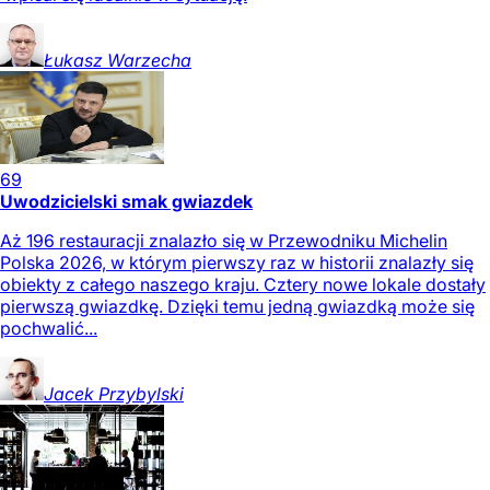
Łukasz
Warzecha
69
Uwodzicielski smak gwiazdek
Aż 196 restauracji znalazło się w Przewodniku Michelin
Polska 2026, w którym pierwszy raz w historii znalazły się
obiekty z całego naszego kraju. Cztery nowe lokale dostały
pierwszą gwiazdkę. Dzięki temu jedną gwiazdką może się
pochwalić...
Jacek
Przybylski