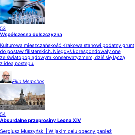
53
Współczesna dulszczyzna
Kulturowa mieszczańskość Krakowa stanowi podatny grunt
do postaw filisterskich. Niegdyś korespondowały one
ze światopoglądowym konserwatyzmem, dziś się łączą
z ideą postępu.
Filip
Memches
54
Absurdalne przeprosiny Leona XIV
Sergiusz Muszyński | W jakim celu obecny papież