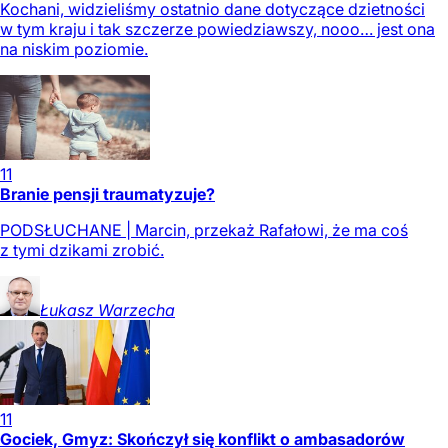
Kochani, widzieliśmy ostatnio dane dotyczące dzietności
w tym kraju i tak szczerze powiedziawszy, nooo… jest ona
na niskim poziomie.
11
Branie pensji traumatyzuje?
PODSŁUCHANE | Marcin, przekaż Rafałowi, że ma coś
z tymi dzikami zrobić.
Łukasz
Warzecha
11
Gociek, Gmyz: Skończył się konflikt o ambasadorów