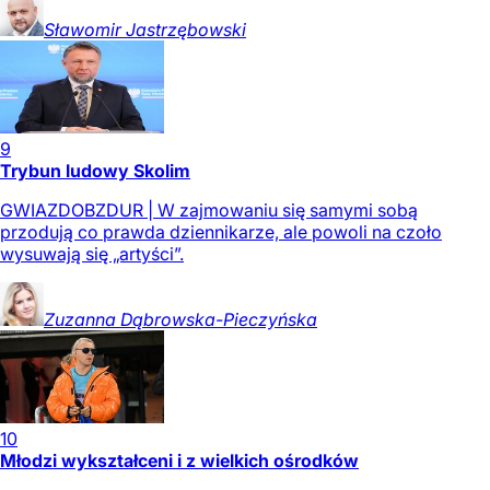
Sławomir
Jastrzębowski
9
Trybun ludowy Skolim
GWIAZDOBZDUR | W zajmowaniu się samymi sobą
przodują co prawda dziennikarze, ale powoli na czoło
wysuwają się „artyści”.
Zuzanna
Dąbrowska-Pieczyńska
10
Młodzi wykształceni i z wielkich ośrodków