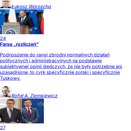
Łukasz
Warzecha
24
Farsa „rozliczeń”
Podnoszenie do rangi zbrodni normalnych działań
politycznych i administracyjnych na podstawie
subiektywnej opinii śledczych, że nie były potrzebne ani
uzasadnione, to cyrk specyficznie polski i specyficznie
Tuskowy.
Rafał A.
Ziemkiewicz
27