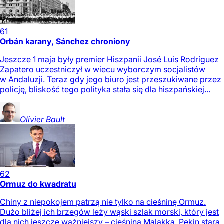
61
Orbán karany, Sánchez chroniony
Jeszcze 1 maja były premier Hiszpanii José Luis Rodríguez
Zapatero uczestniczył w wiecu wyborczym socjalistów
w Andaluzji. Teraz gdy jego biuro jest przeszukiwane przez
policję, bliskość tego polityka stała się dla hiszpańskiej...
Olivier
Bault
62
Ormuz do kwadratu
Chiny z niepokojem patrzą nie tylko na cieśninę Ormuz.
Dużo bliżej ich brzegów leży wąski szlak morski, który jest
dla nich jeszcze ważniejszy – cieśnina Malakka. Pekin stara