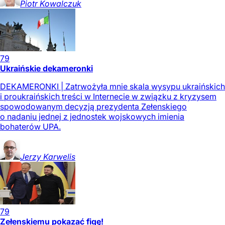
Piotr
Kowalczuk
79
Ukraińskie dekameronki
DEKAMERONKI | Zatrwożyła mnie skala wysypu ukraińskich
i proukraińskich treści w Internecie w związku z kryzysem
spowodowanym decyzją prezydenta Zełenskiego
o nadaniu jednej z jednostek wojskowych imienia
bohaterów UPA.
Jerzy
Karwelis
79
Zełenskiemu pokazać figę!