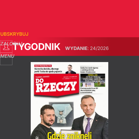
SUBSKRYBUJ
ZALOGUJ
TYGODNIK
WYDANIE
:
24/2026
MENU