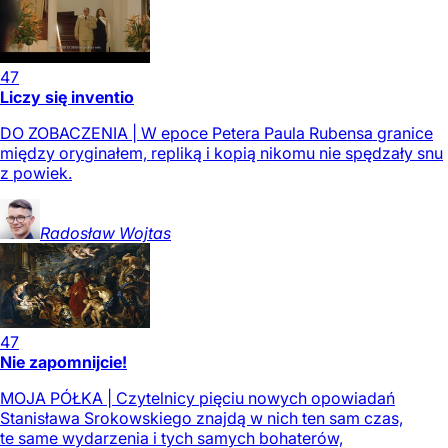
47
Liczy się inventio
DO ZOBACZENIA | W epoce Petera Paula Rubensa granice
między oryginałem, repliką i kopią nikomu nie spędzały snu
z powiek.
Radosław
Wojtas
47
Nie zapomnijcie!
MOJA PÓŁKA | Czytelnicy pięciu nowych opowiadań
Stanisława Srokowskiego znajdą w nich ten sam czas,
te same wydarzenia i tych samych bohaterów,