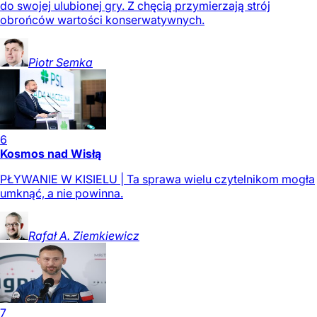
do swojej ulubionej gry. Z chęcią przymierzają strój
obrońców wartości konserwatywnych.
Piotr
Semka
6
Kosmos nad Wisłą
PŁYWANIE W KISIELU | Ta sprawa wielu czytelnikom mogła
umknąć, a nie powinna.
Rafał A.
Ziemkiewicz
7