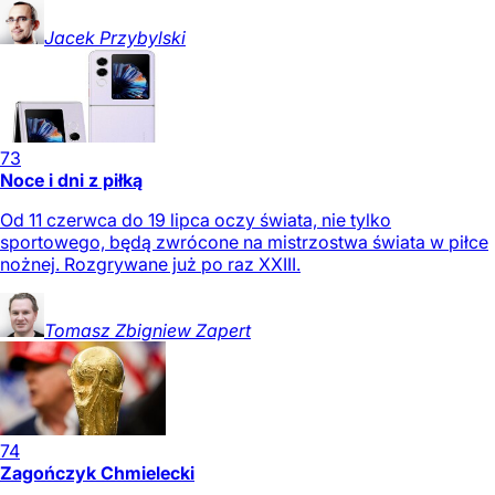
Jacek
Przybylski
73
Noce i dni z piłką
Od 11 czerwca do 19 lipca oczy świata, nie tylko
sportowego, będą zwrócone na mistrzostwa świata w piłce
nożnej. Rozgrywane już po raz XXIII.
Tomasz Zbigniew
Zapert
74
Zagończyk Chmielecki