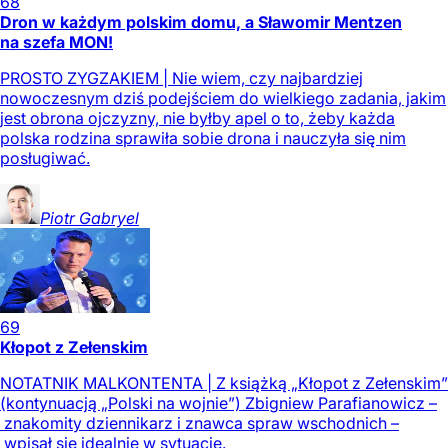
68
Dron w każdym polskim domu, a Sławomir Mentzen
na szefa MON!
PROSTO ZYGZAKIEM | Nie wiem, czy najbardziej
nowoczesnym dziś podejściem do wielkiego zadania, jakim
jest obrona ojczyzny, nie byłby apel o to, żeby każda
polska rodzina sprawiła sobie drona i nauczyła się nim
posługiwać.
Piotr
Gabryel
69
Kłopot z Zełenskim
NOTATNIK MALKONTENTA | Z książką „Kłopot z Zełenskim”
(kontynuacją „Polski na wojnie”) Zbigniew Parafianowicz –
znakomity dziennikarz i znawca spraw wschodnich –
wpisał się idealnie w sytuację.