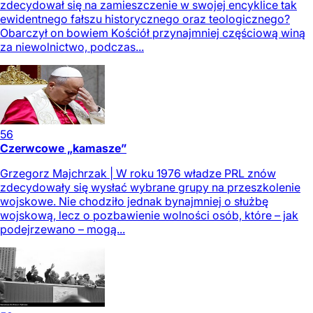
zdecydował się na zamieszczenie w swojej encyklice tak
ewidentnego fałszu historycznego oraz teologicznego?
Obarczył on bowiem Kościół przynajmniej częściową winą
za niewolnictwo, podczas...
56
Czerwcowe „kamasze”
Grzegorz Majchrzak | W roku 1976 władze PRL znów
zdecydowały się wysłać wybrane grupy na przeszkolenie
wojskowe. Nie chodziło jednak bynajmniej o służbę
wojskową, lecz o pozbawienie wolności osób, które – jak
podejrzewano – mogą...