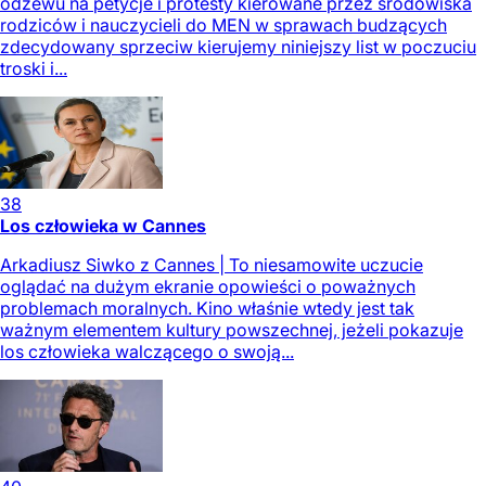
odzewu na petycje i protesty kierowane przez środowiska
rodziców i nauczycieli do MEN w sprawach budzących
zdecydowany sprzeciw kierujemy niniejszy list w poczuciu
troski i...
38
Los człowieka w Cannes
Arkadiusz Siwko z Cannes | To niesamowite uczucie
oglądać na dużym ekranie opowieści o poważnych
problemach moralnych. Kino właśnie wtedy jest tak
ważnym elementem kultury powszechnej, jeżeli pokazuje
los człowieka walczącego o swoją...