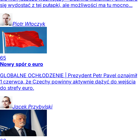
się wydostać z tej pułapki, ale możliwości ma tu mocno...
Piotr
Włoczyk
65
Nowy spór o euro
GLOBALNE OCHŁODZENIE | Prezydent Petr Pavel oznajmił
1 czerwca, że Czechy powinny aktywnie dążyć do wejścia
do strefy euro.
Jacek
Przybylski