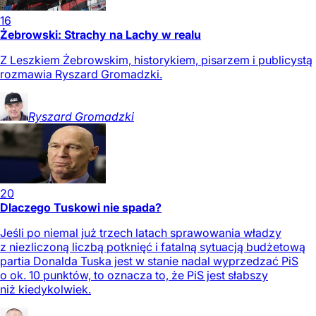
16
Żebrowski: Strachy na Lachy w realu
Z Leszkiem Żebrowskim, historykiem, pisarzem i publicystą
rozmawia Ryszard Gromadzki.
Ryszard
Gromadzki
20
Dlaczego Tuskowi nie spada?
Jeśli po niemal już trzech latach sprawowania władzy
z niezliczoną liczbą potknięć i fatalną sytuacją budżetową
partia Donalda Tuska jest w stanie nadal wyprzedzać PiS
o ok. 10 punktów, to oznacza to, że PiS jest słabszy
niż kiedykolwiek.