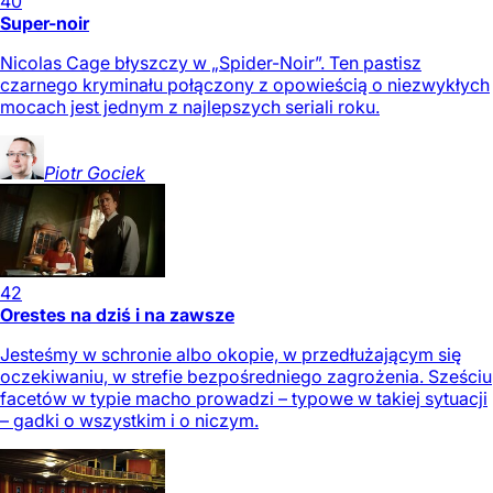
40
Super-noir
Nicolas Cage błyszczy w „Spider-Noir”. Ten pastisz
czarnego kryminału połączony z opowieścią o niezwykłych
mocach jest jednym z najlepszych seriali roku.
Piotr
Gociek
42
Orestes na dziś i na zawsze
Jesteśmy w schronie albo okopie, w przedłużającym się
oczekiwaniu, w strefie bezpośredniego zagrożenia. Sześciu
facetów w typie macho prowadzi – typowe w takiej sytuacji
– gadki o wszystkim i o niczym.