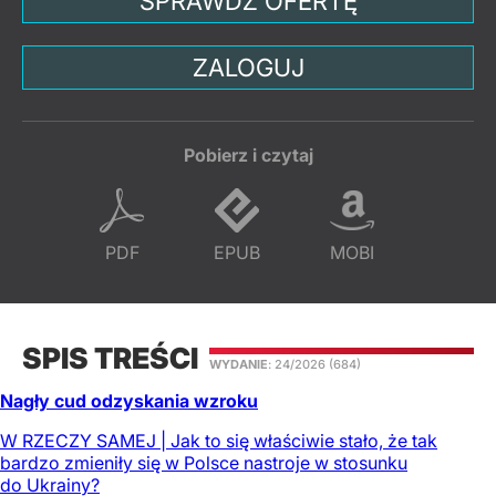
SPRAWDŹ OFERTĘ
ZALOGUJ
Pobierz i czytaj
PDF
EPUB
MOBI
SPIS TREŚCI
WYDANIE
: 24/2026
(684)
Nagły cud odzyskania wzroku
W RZECZY SAMEJ | Jak to się właściwie stało, że tak
bardzo zmieniły się w Polsce nastroje w stosunku
do Ukrainy?