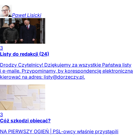
Paweł
Lisicki
3
Listy do redakcji (24)
Drodzy Czytelnicy! Dziękujemy za wszystkie Państwa listy
i e-maile. Przypominamy, by korespondencję elektroniczną
kierować na adres:
listy@dorzeczy.pl
.
3
Cóż szkodzi obiecać?
NA PIERWSZY OGIEŃ | PSL-owcy właśnie przystąpili