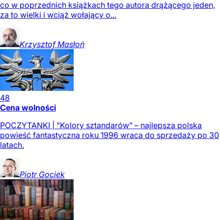
co w poprzednich książkach tego autora drążącego jeden,
za to wielki i wciąż wołający o...
Krzysztof
Masłoń
48
Cena wolności
POCZYTANKI | "Kolory sztandarów” – najlepsza polska
powieść fantastyczna roku 1996 wraca do sprzedaży po 30
latach.
Piotr
Gociek