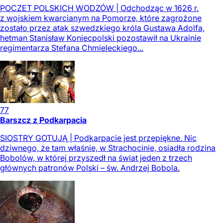
POCZET POLSKICH WODZÓW | Odchodząc w 1626 r.
z wojskiem kwarcianym na Pomorze, które zagrożone
zostało przez atak szwedzkiego króla Gustawa Adolfa,
hetman Stanisław Koniecpolski pozostawił na Ukrainie
regimentarza Stefana Chmieleckiego...
77
Barszcz z Podkarpacia
SIOSTRY GOTUJĄ | Podkarpacie jest przepiękne. Nic
dziwnego, że tam właśnie, w Strachocinie, osiadła rodzina
Bobolów, w której przyszedł na świat jeden z trzech
głównych patronów Polski – św. Andrzej Bobola.