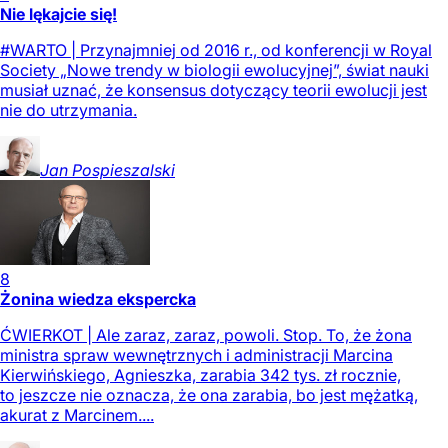
Nie lękajcie się!
#WARTO | Przynajmniej od 2016 r., od konferencji w Royal
Society „Nowe trendy w biologii ewolucyjnej”, świat nauki
musiał uznać, że konsensus dotyczący teorii ewolucji jest
nie do utrzymania.
Jan
Pospieszalski
8
Żonina wiedza ekspercka
ĆWIERKOT | Ale zaraz, zaraz, powoli. Stop. To, że żona
ministra spraw wewnętrznych i administracji Marcina
Kierwińskiego, Agnieszka, zarabia 342 tys. zł rocznie,
to jeszcze nie oznacza, że ona zarabia, bo jest mężatką,
akurat z Marcinem....