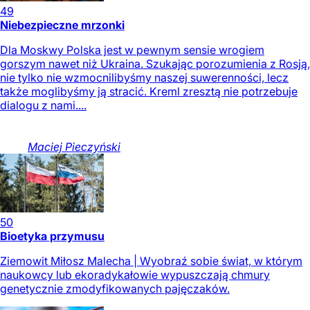
49
Niebezpieczne mrzonki
Dla Moskwy Polska jest w pewnym sensie wrogiem
gorszym nawet niż Ukraina. Szukając porozumienia z Rosją,
nie tylko nie wzmocnilibyśmy naszej suwerenności, lecz
także moglibyśmy ją stracić. Kreml zresztą nie potrzebuje
dialogu z nami....
Maciej
Pieczyński
50
Bioetyka przymusu
Ziemowit Miłosz Malecha | Wyobraź sobie świat, w którym
naukowcy lub ekoradykałowie wypuszczają chmury
genetycznie zmodyfikowanych pajęczaków.