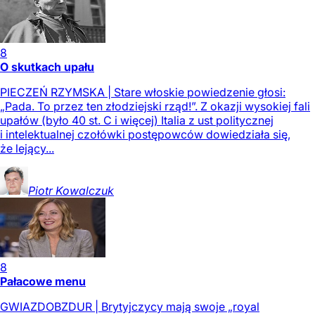
8
O skutkach upału
PIECZEŃ RZYMSKA | Stare włoskie powiedzenie głosi:
„Pada. To przez ten złodziejski rząd!”. Z okazji wysokiej fali
upałów (było 40 st. C i więcej) Italia z ust politycznej
i intelektualnej czołówki postępowców dowiedziała się,
że lejący...
Piotr
Kowalczuk
8
Pałacowe menu
GWIAZDOBZDUR | Brytyjczycy mają swoje „royal