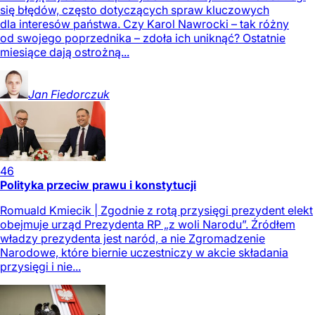
się błędów, często dotyczących spraw kluczowych
dla interesów państwa. Czy Karol Nawrocki – tak różny
od swojego poprzednika – zdoła ich uniknąć? Ostatnie
miesiące dają ostrożną...
Jan
Fiedorczuk
46
Polityka przeciw prawu i konstytucji
Romuald Kmiecik | Zgodnie z rotą przysięgi prezydent elekt
obejmuje urząd Prezydenta RP „z woli Narodu”. Źródłem
władzy prezydenta jest naród, a nie Zgromadzenie
Narodowe, które biernie uczestniczy w akcie składania
przysięgi i nie...