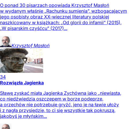
O ponad 30 pisarzach opowiada Krzysztof Masłoń
w wydanym właśnie „Rachunku sumienia”, wzbogacającym
jego osobisty obraz XX-wiecznej literatury polskiej
naszkicowany w książkach: „Od glorii do infamii” (2015),
„W pisarskim czyśćcu” (2017)...
Krzysztof
Masłoń
34
Rozwiązła Jagienka
Sławę zyskać miała Jagienka Zychówna jako „niewiasta,
co niedźwiedzia oszczepem w borze podeprze,
a orzechów nie potrzebuje gryźć, jeno je na ławie ułoży
i z nagła przysiędzie, to ci się wszystkie tak pokruszą,
jakobyś je młyńskim...