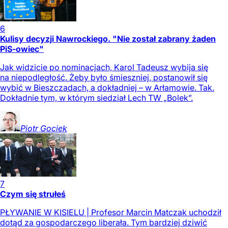
6
Kulisy decyzji Nawrockiego. "Nie został zabrany żaden
PiS-owiec"
Jak widzicie po nominacjach, Karol Tadeusz wybija się
na niepodległość. Żeby było śmieszniej, postanowił się
wybić w Bieszczadach, a dokładniej – w Arłamowie. Tak.
Dokładnie tym, w którym siedział Lech TW „Bolek”.
Piotr
Gociek
7
Czym się strułeś
PŁYWANIE W KISIELU | Profesor Marcin Matczak uchodził
dotąd za gospodarczego liberała. Tym bardziej dziwić