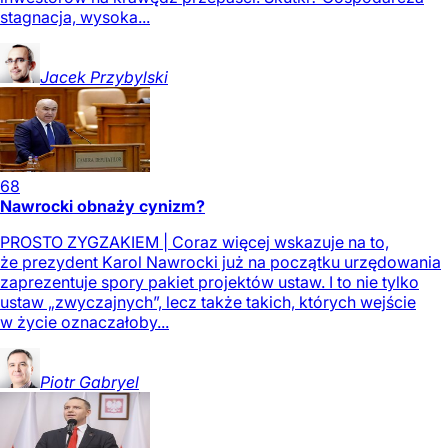
stagnacja, wysoka...
Jacek
Przybylski
68
Nawrocki obnaży cynizm?
PROSTO ZYGZAKIEM | Coraz więcej wskazuje na to,
że prezydent Karol Nawrocki już na początku urzędowania
zaprezentuje spory pakiet projektów ustaw. I to nie tylko
ustaw „zwyczajnych”, lecz także takich, których wejście
w życie oznaczałoby...
Piotr
Gabryel