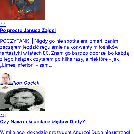
44
Po prostu Janusz Zajdel
POCZYTANKI | Nigdy go nie spotkałem, zmarł, zanim
zacząłem jeździć regularnie na konwenty miłośników
fantastyki w latach 80. Znam go bardzo dobrze, bo każdą
z jego książek czytałem po kilka razy, a niektóre – jak
„Limes inferior” – sam...
Piotr
Gociek
45
Czy Nawrocki uniknie błędów Dudy?
W mijającej dekadzie prezydent Andrzej Duda nie ustrzegł