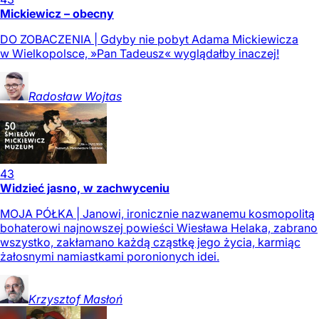
Mickiewicz – obecny
DO ZOBACZENIA | Gdyby nie pobyt Adama Mickiewicza
w Wielkopolsce, »Pan Tadeusz« wyglądałby inaczej!
Radosław
Wojtas
43
Widzieć jasno, w zachwyceniu
MOJA PÓŁKA | Janowi, ironicznie nazwanemu kosmopolitą
bohaterowi najnowszej powieści Wiesława Helaka, zabrano
wszystko, zakłamano każdą cząstkę jego życia, karmiąc
żałosnymi namiastkami poronionych idei.
Krzysztof
Masłoń