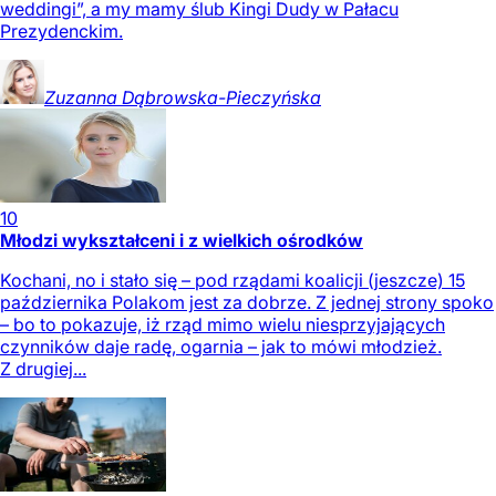
weddingi”, a my mamy ślub Kingi Dudy w Pałacu
Prezydenckim.
Zuzanna
Dąbrowska-Pieczyńska
10
Młodzi wykształceni i z wielkich ośrodków
Kochani, no i stało się – pod rządami koalicji (jeszcze) 15
października Polakom jest za dobrze. Z jednej strony spoko
– bo to pokazuje, iż rząd mimo wielu niesprzyjających
czynników daje radę, ogarnia – jak to mówi młodzież.
Z drugiej...