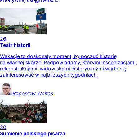
kreatywnej księgowości...
26
Teatr historii
Wakacje to doskonały moment, by poczuć historię
na własnej skórze. Podpowiadamy, którymi inscenizacjami,
rekonstrukcjami, widowiskami historycznymi warto się
zainteresować w najbliższych tygodniach.
Radosław
Wojtas
30
Sumienie polskiego pisarza