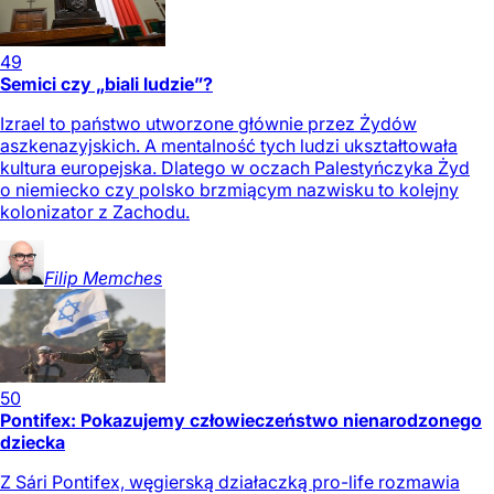
49
Semici czy „biali ludzie”?
Izrael to państwo utworzone głównie przez Żydów
aszkenazyjskich. A mentalność tych ludzi ukształtowała
kultura europejska. Dlatego w oczach Palestyńczyka Żyd
o niemiecko czy polsko brzmiącym nazwisku to kolejny
kolonizator z Zachodu.
Filip
Memches
50
Pontifex: Pokazujemy człowieczeństwo nienarodzonego
dziecka
Z Sári Pontifex, węgierską działaczką pro-life rozmawia