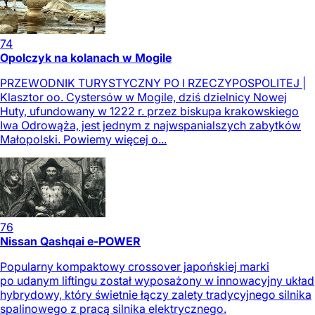
74
Opolczyk na kolanach w Mogile
PRZEWODNIK TURYSTYCZNY PO I RZECZYPOSPOLITEJ |
Klasztor oo. Cystersów w Mogile, dziś dzielnicy Nowej
Huty, ufundowany w 1222 r. przez biskupa krakowskiego
Iwa Odrowąża, jest jednym z najwspanialszych zabytków
Małopolski. Powiemy więcej o...
76
Nissan Qashqai e-POWER
Popularny kompaktowy crossover japońskiej marki
po udanym liftingu został wyposażony w innowacyjny układ
hybrydowy, który świetnie łączy zalety tradycyjnego silnika
spalinowego z pracą silnika elektrycznego.