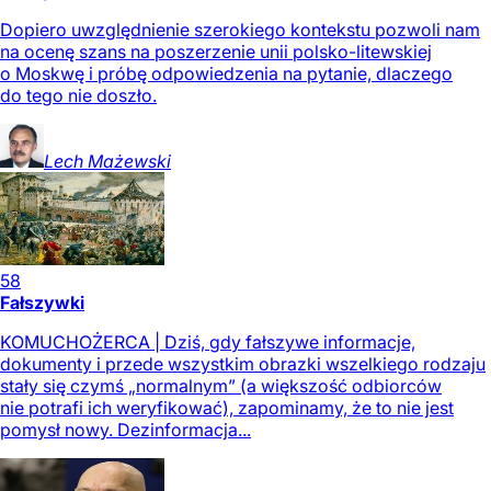
Dopiero uwzględnienie szerokiego kontekstu pozwoli nam
na ocenę szans na poszerzenie unii polsko-litewskiej
o Moskwę i próbę odpowiedzenia na pytanie, dlaczego
do tego nie doszło.
Lech
Mażewski
58
Fałszywki
KOMUCHOŻERCA | Dziś, gdy fałszywe informacje,
dokumenty i przede wszystkim obrazki wszelkiego rodzaju
stały się czymś „normalnym” (a większość odbiorców
nie potrafi ich weryfikować), zapominamy, że to nie jest
pomysł nowy. Dezinformacja...