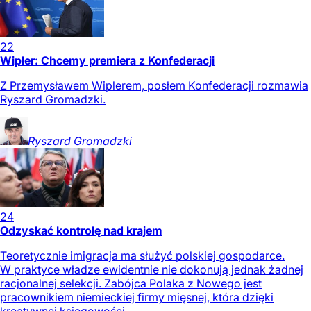
22
Wipler: Chcemy premiera z Konfederacji
Z Przemysławem Wiplerem, posłem Konfederacji rozmawia
Ryszard Gromadzki.
Ryszard
Gromadzki
24
Odzyskać kontrolę nad krajem
Teoretycznie imigracja ma służyć polskiej gospodarce.
W praktyce władze ewidentnie nie dokonują jednak żadnej
racjonalnej selekcji. Zabójca Polaka z Nowego jest
pracownikiem niemieckiej firmy mięsnej, która dzięki