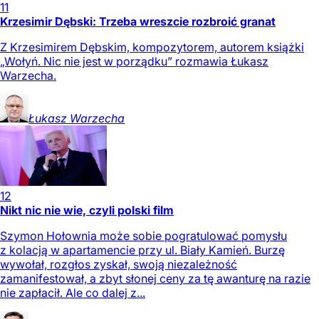
11
Krzesimir Dębski: Trzeba wreszcie rozbroić granat
Z Krzesimirem Dębskim, kompozytorem, autorem książki
„Wołyń. Nic nie jest w porządku” rozmawia Łukasz
Warzecha.
Łukasz
Warzecha
12
Nikt nic nie wie, czyli polski film
Szymon Hołownia może sobie pogratulować pomysłu
z kolacją w apartamencie przy ul. Biały Kamień. Burzę
wywołał, rozgłos zyskał, swoją niezależność
zamanifestował, a zbyt słonej ceny za tę awanturę na razie
nie zapłacił. Ale co dalej z...