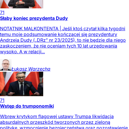
71
Słaby koniec prezydenta Dudy
NOTATNIK MALKONTENTA | Jeśli ktoś czytał kilka tygodni
temu moje podsumowanie kończącej się prezydentury
Andrzeja Dudy („DRz” nr 23/2025), to nie będzie dla niego
zaskoczeniem, że nie oceniam tych 10 lat urzędowania
wysoko. A w relacji...
Łukasz
Warzecha
71
Wstęp do trumponomiki
Wbrew krytykom flagowej ustawy Trumpa likwidacja
absurdalnych przeszkód tworzonych przez zieloną
politykę, wzmocnienie bezpieczeństwa oraz pozostawienie