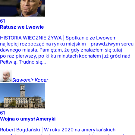
61
Ratusz we Lwowie
HISTORIA WIECZNIE ŻYWA | Spotkanie ze Lwowem
najlepiej rozpocząć na rynku miejskim – prawdziwym sercu
dawnego miasta. Pamiętam, że gdy znalazłem się tutaj
po raz pierwszy, po kilku minutach kochałem już gród nad
Pełtwią. Trudno się...
Sławomir
Koper
61
Wojna o umysł Ameryki
Robert Bogdański | W roku 2020 na amerykańskich