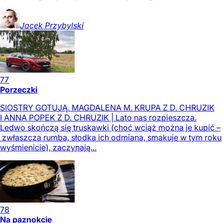
Jacek
Przybylski
77
Porzeczki
SIOSTRY GOTUJĄ. MAGDALENA M. KRUPA Z D. CHRUZIK
I ANNA POPEK Z D. CHRUZIK | Lato nas rozpieszcza.
Ledwo skończą się truskawki (choć wciąż można je kupić –
zwłaszcza rumba, słodka ich odmiana, smakuje w tym roku
wyśmienicie), zaczynają...
78
Na paznokcie