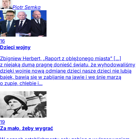
Piotr
Semka
16
Dzieci wojny
Zbigniew Herbert, „Raport z oblężonego miasta” […]
z niejaką dumą pragnę donieść światu, że wyhodowaliśmy
dzięki wojnie nową odmianę dzieci nasze dzieci nie lubią
bajek, bawią się w zabijanie na jawie i we śnie marzą
o zupie, chlebie i...
19
Za mało, żeby wygrać