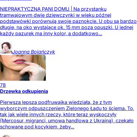
NIEPRAKTYCZNA PANI DOMU | Na przystanku
tramwajowym dwie dziewczynki w wieku późnej
podstawówki porównują swoje paznokcie. U obu są bardzo
długie, na oko wystające ok. 15 mm poza opuszki. U jednej
każdy pazurek ma inny kolor, a dodatkowo...
Joanna
Bojańczyk
78
Drzewka odkupienia
Pierwsza lepsza podfruwajka wiedziała, że z tym
wyborczym odpuszczeniem Zielonego Ładu to ściema. To,
tak jak wiele innych rzeczy, które teraz wyskoczyły
(Mercosur, migranci, umowa handlowa z Ukrainą), czekało
schowane pod kocykiem, żeby...