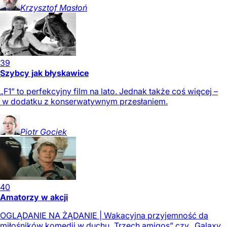
Krzysztof
Masłoń
39
Szybcy jak błyskawice
„F1” to perfekcyjny film na lato. Jednak także coś więcej –
w dodatku z konserwatywnym przesłaniem.
Piotr
Gociek
40
Amatorzy w akcji
OGLĄDANIE NA ŻĄDANIE | Wakacyjna przyjemność da
miłośników komedii w duchu „Trzech amigos” czy „Galaxy