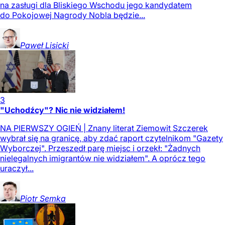
na zasługi dla Bliskiego Wschodu jego kandydatem
do Pokojowej Nagrody Nobla będzie...
Paweł
Lisicki
3
"Uchodźcy"? Nic nie widziałem!
NA PIERWSZY OGIEŃ | Znany literat Ziemowit Szczerek
wybrał się na granicę, aby zdać raport czytelnikom "Gazety
Wyborczej". Przeszedł parę miejsc i orzekł: "Żadnych
nielegalnych imigrantów nie widziałem". A oprócz tego
uraczył...
Piotr
Semka