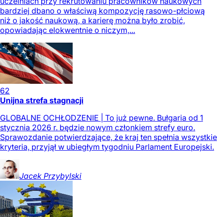
uczelniach przy rekrutowaniu pracowników naukowych
bardziej dbano o właściwą kompozycję rasowo-płciową
niż o jakość naukową, a karierę można było zrobić,
opowiadając elokwentnie o niczym,...
62
Unijna strefa stagnacji
GLOBALNE OCHŁODZENIE | To już pewne. Bułgaria od 1
stycznia 2026 r. będzie nowym członkiem strefy euro.
Sprawozdanie potwierdzające, że kraj ten spełnia wszystkie
kryteria, przyjął w ubiegłym tygodniu Parlament Europejski.
Jacek
Przybylski