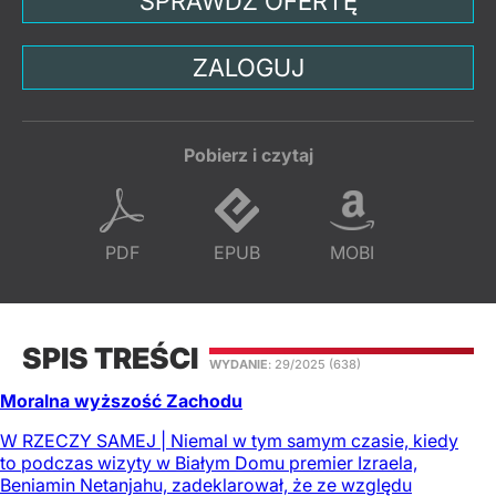
SPRAWDŹ OFERTĘ
ZALOGUJ
Pobierz i czytaj
PDF
EPUB
MOBI
SPIS TREŚCI
WYDANIE
: 29/2025
(638)
Moralna wyższość Zachodu
W RZECZY SAMEJ | Niemal w tym samym czasie, kiedy
to podczas wizyty w Białym Domu premier Izraela,
Beniamin Netanjahu, zadeklarował, że ze względu