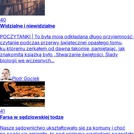
40
Widzialne i niewidzialne
POCZYTANKI | To była moja odkładana długo przyjemność:
czytanie podczas przerwy świątecznej opasłego tomu,
ku któremu zerkałem od dawna łakomie, pamiętając, jak
znakomitą książką było „Stwarzanie świętości. Ślady
biologii we wczesnych...
Piotr
Gociek
41
Farsa w sędziowskiej todze
Nasze sądownictwo ukształtowało się za komuny i choć
na pozór się zmieniło, to pod wieloma względami pozostało