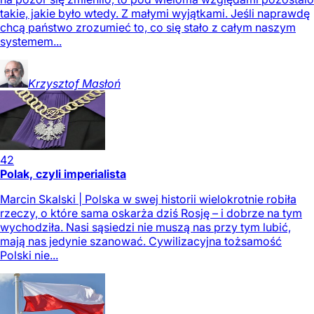
takie, jakie było wtedy. Z małymi wyjątkami. Jeśli naprawdę
chcą państwo zrozumieć to, co się stało z całym naszym
systemem...
Krzysztof
Masłoń
42
Polak, czyli imperialista
Marcin Skalski | Polska w swej historii wielokrotnie robiła
rzeczy, o które sama oskarża dziś Rosję – i dobrze na tym
wychodziła. Nasi sąsiedzi nie muszą nas przy tym lubić,
mają nas jedynie szanować. Cywilizacyjna tożsamość
Polski nie...