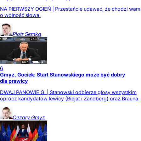
NA PIERWSZY OGIEŃ | Przestańcie udawać, że chodzi wam
o wolność słowa.
Piotr
Semka
6
Gmyz, Gociek: Start Stanowskiego może być dobry
dla prawicy
DWAJ PANOWIE G. | Stanowski odbierze głosy wszystkim
oprócz kandydatów lewicy (Biejat i Zandberg) oraz Brauna.
Cezary
Gmyz