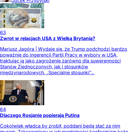
Jacek
Przybylski
63
Zwrot w relacjach USA z Wielką Brytanią?
Mariusz Jagóra | Wydaje się, że Trump podchodzi bardzo
poważnie do ingerencji Partii Pracy w wybory w USA,
traktując ją jako zagrożenie zarówno dla suwerenności
Stanów Zjednoczonych, jak i stosunków
międzynarodowych. „Specjalne stosunki”...
64
Dlaczego Rosjanie popierają Putina
Cokolwiek władca by zrobił, poddani będą stać za nim
murem. Zakorzeniony w ich mentalności konformizm każe