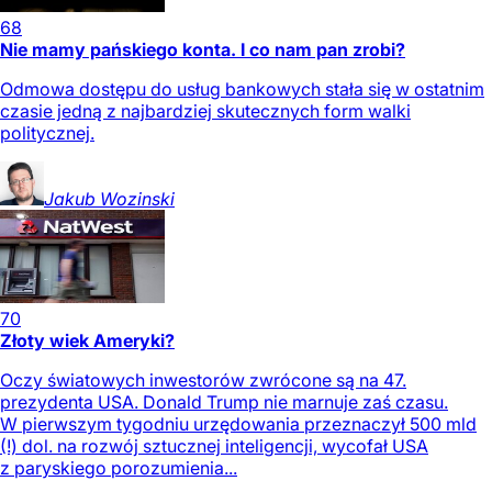
68
Nie mamy pańskiego konta. I co nam pan zrobi?
Odmowa dostępu do usług bankowych stała się w ostatnim
czasie jedną z najbardziej skutecznych form walki
politycznej.
Jakub
Wozinski
70
Złoty wiek Ameryki?
Oczy światowych inwestorów zwrócone są na 47.
prezydenta USA. Donald Trump nie marnuje zaś czasu.
W pierwszym tygodniu urzędowania przeznaczył 500 mld
(!) dol. na rozwój sztucznej inteligencji, wycofał USA
z paryskiego porozumienia...