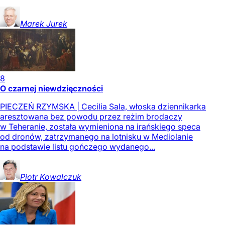
Marek
Jurek
8
O czarnej niewdzięczności
PIECZEŃ RZYMSKA | Cecilia Sala, włoska dziennikarka
aresztowana bez powodu przez reżim brodaczy
w Teheranie, została wymieniona na irańskiego speca
od dronów, zatrzymanego na lotnisku w Mediolanie
na podstawie listu gończego wydanego...
Piotr
Kowalczuk