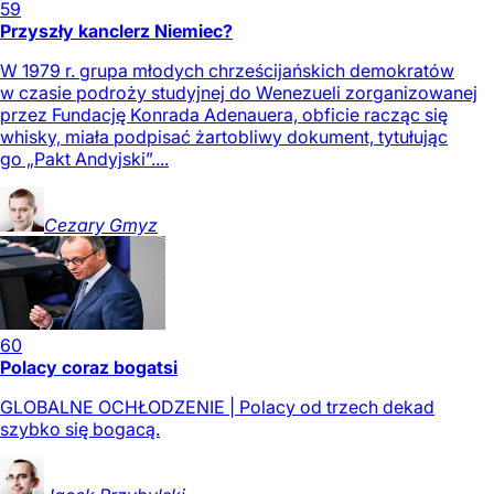
59
Przyszły kanclerz Niemiec?
W 1979 r. grupa młodych chrześcijańskich demokratów
w czasie podroży studyjnej do Wenezueli zorganizowanej
przez Fundację Konrada Adenauera, obficie racząc się
whisky, miała podpisać żartobliwy dokument, tytułując
go „Pakt Andyjski”....
Cezary
Gmyz
60
Polacy coraz bogatsi
GLOBALNE OCHŁODZENIE | Polacy od trzech dekad
szybko się bogacą.