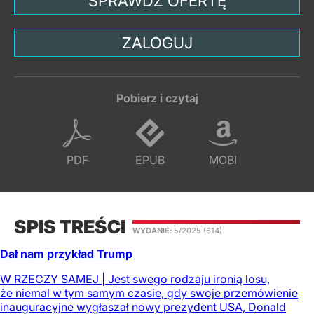
SPRAWDŹ OFERTĘ
ZALOGUJ
Pobierz i czytaj
PDF
EPUB
MOBI
SPIS TREŚCI
WYDANIE
: 5/2025
(614)
Dał nam przykład Trump
W RZECZY SAMEJ | Jest swego rodzaju ironią losu,
że niemal w tym samym czasie, gdy swoje przemówienie
inauguracyjne wygłaszał nowy prezydent USA, Donald