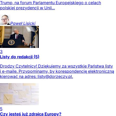
Trump, na forum Parlamentu Europejskiego o celach
polskiej prezydencji w Unii...
Paweł
Lisicki
3
Listy do redakcji (5)
Drodzy Czytelnicy! Dziękujemy za wszystkie Państwa listy
i e-maile. Przypominamy, by korespondencję elektroniczną
kierować na adres:
listy@dorzeczy.pl
.
5
Czy jesteś już zdrajcą Europy?