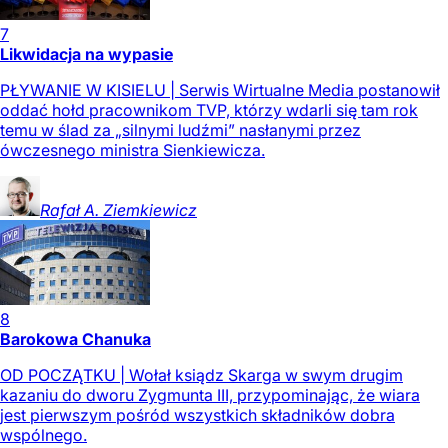
7
Likwidacja na wypasie
PŁYWANIE W KISIELU | Serwis Wirtualne Media postanowił
oddać hołd pracownikom TVP, którzy wdarli się tam rok
temu w ślad za „silnymi ludźmi” nasłanymi przez
ówczesnego ministra Sienkiewicza.
Rafał A.
Ziemkiewicz
8
Barokowa Chanuka
OD POCZĄTKU | Wołał ksiądz Skarga w swym drugim
kazaniu do dworu Zygmunta III, przypominając, że wiara
jest pierwszym pośród wszystkich składników dobra
wspólnego.