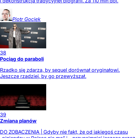
i dekonstrukcja tradycyjnej biografii. Za 110 mln dol.
Piotr
Gociek
38
Pociąg do paraboli
Rzadko się zdarza, by sequel dorównał oryginałowi.
Jeszcze rzadziej, by go przewyższał.
39
Zmiana planów
DO ZOBACZENIA | Gdyby nie fakt, że od jakiegoś czasu