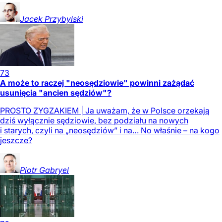
Jacek
Przybylski
73
A może to raczej "neosędziowie" powinni zażądać
usunięcia "ancien sędziów"?
PROSTO ZYGZAKIEM | Ja uważam, że w Polsce orzekają
dziś wyłącznie sędziowie, bez podziału na nowych
i starych, czyli na „neosędziów” i na… No właśnie – na kogo
jeszcze?
Piotr
Gabryel