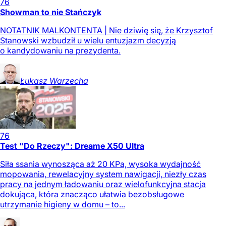
76
Showman to nie Stańczyk
NOTATNIK MALKONTENTA | Nie dziwię się, że Krzysztof
Stanowski wzbudził u wielu entuzjazm decyzją
o kandydowaniu na prezydenta.
Łukasz
Warzecha
76
Test "Do Rzeczy": Dreame X50 Ultra
Siła ssania wynosząca aż 20 KPa, wysoka wydajność
mopowania, rewelacyjny system nawigacji, niezły czas
pracy na jednym ładowaniu oraz wielofunkcyjna stacja
dokująca, która znacząco ułatwia bezobsługowe
utrzymanie higieny w domu – to...