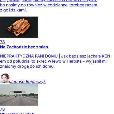
bo nosimy go również w codziennej torebce razem
z goździkami.
78
Na Zachodzie bez zmian
NIEPRAKTYCZNA PANI DOMU | Jak będziesz jechała KEN-
em od południa, to skręć w lewo w Herbsta – wyjaśnił mi
znajomy drogę do ich domu.
Joanna
Bojańczyk
78