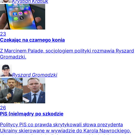
Krystian
Kratiuk
23
Czekając na czarnego konia
Z Marcinem Palade, socjologiem polityki rozmawia Ryszard
Gromadzki.
Ryszard
Gromadzki
26
PiS (nie)mądry po szkodzie
Politycy PiS co prawda skrytykowali słowa prezydenta
Ukrainy skierowane w wywiadzie do Karola Nawrockiego,