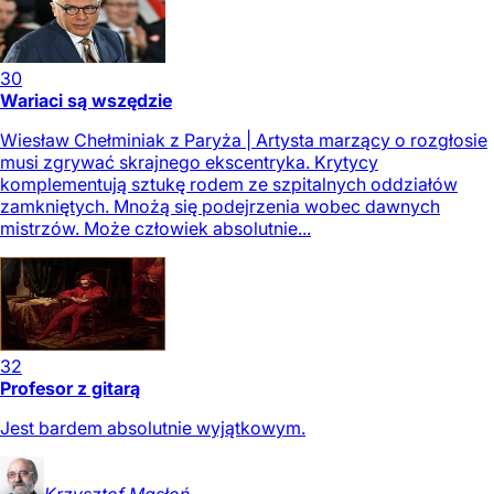
30
Wariaci są wszędzie
Wiesław Chełminiak z Paryża | Artysta marzący o rozgłosie
musi zgrywać skrajnego ekscentryka. Krytycy
komplementują sztukę rodem ze szpitalnych oddziałów
zamkniętych. Mnożą się podejrzenia wobec dawnych
mistrzów. Może człowiek absolutnie...
32
Profesor z gitarą
Jest bardem absolutnie wyjątkowym.