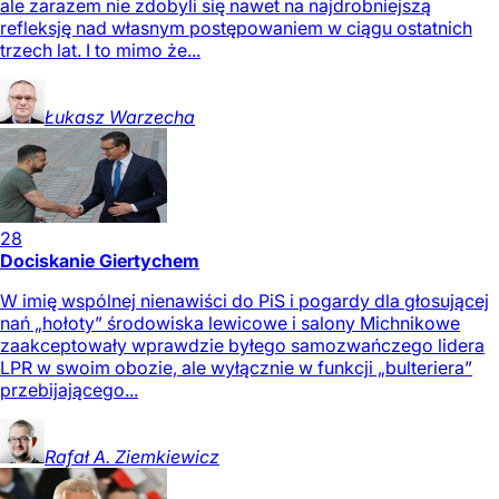
ale zarazem nie zdobyli się nawet na najdrobniejszą
refleksję nad własnym postępowaniem w ciągu ostatnich
trzech lat. I to mimo że...
Łukasz
Warzecha
28
Dociskanie Giertychem
W imię wspólnej nienawiści do PiS i pogardy dla głosującej
nań „hołoty” środowiska lewicowe i salony Michnikowe
zaakceptowały wprawdzie byłego samozwańczego lidera
LPR w swoim obozie, ale wyłącznie w funkcji „bulteriera”
przebijającego...
Rafał A.
Ziemkiewicz