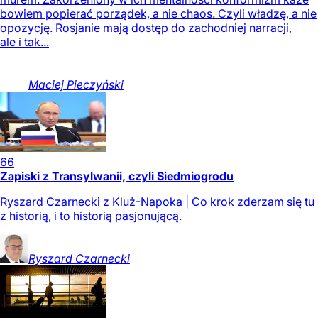
bowiem popierać porządek, a nie chaos. Czyli władzę, a nie
opozycję. Rosjanie mają dostęp do zachodniej narracji,
ale i tak...
Maciej
Pieczyński
66
Zapiski z Transylwanii, czyli Siedmiogrodu
Ryszard Czarnecki z Kluż-Napoka | Co krok zderzam się tu
z historią, i to historią pasjonującą.
Ryszard
Czarnecki