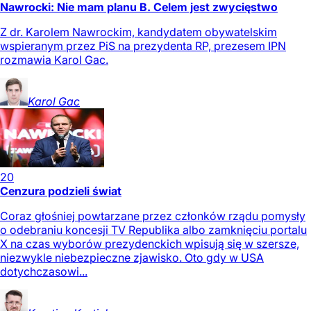
Nawrocki: Nie mam planu B. Celem jest zwycięstwo
Z dr. Karolem Nawrockim, kandydatem obywatelskim
wspieranym przez PiS na prezydenta RP, prezesem IPN
rozmawia Karol Gac.
Karol
Gac
20
Cenzura podzieli świat
Coraz głośniej powtarzane przez członków rządu pomysły
o odebraniu koncesji TV Republika albo zamknięciu portalu
X na czas wyborów prezydenckich wpisują się w szersze,
niezwykle niebezpieczne zjawisko. Oto gdy w USA
dotychczasowi...