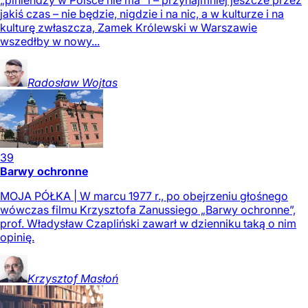
„piniendzy w Polsce nie ma” i – przynajmniej jeszcze przez
jakiś czas – nie będzie, nigdzie i na nic, a w kulturze i na
kulturę zwłaszcza, Zamek Królewski w Warszawie
wszedłby w nowy...
Radosław
Wojtas
39
Barwy ochronne
MOJA PÓŁKA | W marcu 1977 r., po obejrzeniu głośnego
wówczas filmu Krzysztofa Zanussiego „Barwy ochronne”,
prof. Władysław Czapliński zawarł w dzienniku taką o nim
opinię.
Krzysztof
Masłoń