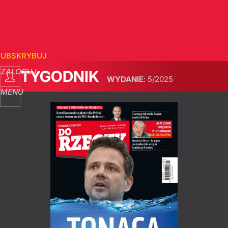
SUBSKRYBUJ
ZALOGUJ
TYGODNIK
WYDANIE
:
5/2025
MENU