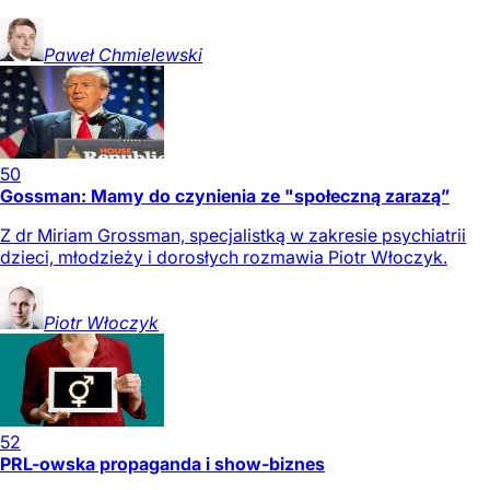
Paweł
Chmielewski
50
Gossman: Mamy do czynienia ze "społeczną zarazą”
Z dr Miriam Grossman, specjalistką w zakresie psychiatrii
dzieci, młodzieży i dorosłych rozmawia Piotr Włoczyk.
Piotr
Włoczyk
52
PRL-owska propaganda i show-biznes