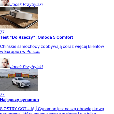
Jacek
Przybylski
77
Test "Do Rzeczy": Omoda 5 Comfort
Chińskie samochody zdobywają coraz więcej klientów
w Europie i w Polsce.
Jacek
Przybylski
77
Najlepszy cynamon
SIOSTRY GOTUJĄ | Cynamon jest naszą obowiązkową
przyprawą, którą mamy zawsze w domu i nie tylko,