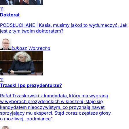
11
Doktorat
PODSŁUCHANE | Kasia, musimy jakoś to wytłumaczyć. Jak
jest z tym twoim doktoratem?
Łukasz
Warzecha
11
Trzask! I po prezydenturze?
Rafał Trzaskowski z kandydata, który ma wygraną
w wyborach prezydenckich w kieszeni, staje się
kandydatem nieoczywistym, co przyznają nawet
sprzyjający mu eksperci. Stąd coraz częstsze głosy
o możliwej „podmiance”.