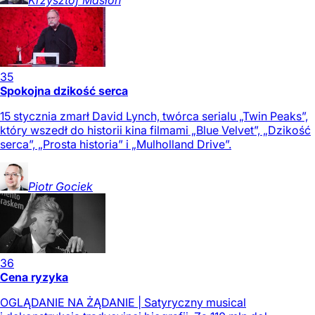
Krzysztof
Masłoń
35
Spokojna dzikość serca
15 stycznia zmarł David Lynch, twórca serialu „Twin Peaks”,
który wszedł do historii kina filmami „Blue Velvet”, „Dzikość
serca”, „Prosta historia” i „Mulholland Drive”.
Piotr
Gociek
36
Cena ryzyka
OGLĄDANIE NA ŻĄDANIE | Satyryczny musical