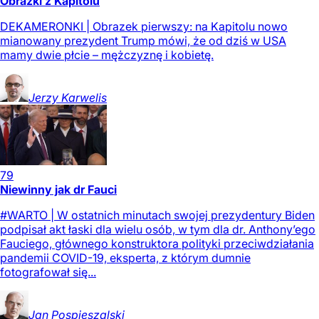
Obrazki z Kapitolu
DEKAMERONKI | Obrazek pierwszy: na Kapitolu nowo
mianowany prezydent Trump mówi, że od dziś w USA
mamy dwie płcie – mężczyznę i kobietę.
Jerzy
Karwelis
79
Niewinny jak dr Fauci
#WARTO | W ostatnich minutach swojej prezydentury Biden
podpisał akt łaski dla wielu osób, w tym dla dr. Anthony’ego
Fauciego, głównego konstruktora polityki przeciwdziałania
pandemii COVID-19, eksperta, z którym dumnie
fotografował się...
Jan
Pospieszalski