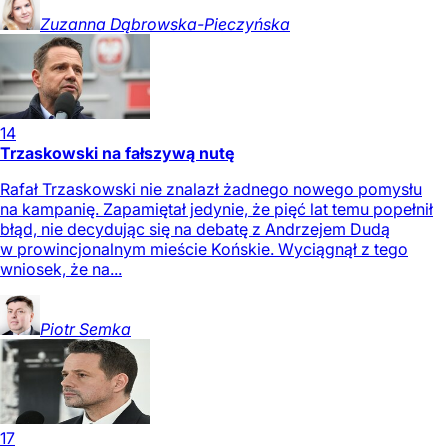
Zuzanna
Dąbrowska-Pieczyńska
14
Trzaskowski na fałszywą nutę
Rafał Trzaskowski nie znalazł żadnego nowego pomysłu
na kampanię. Zapamiętał jedynie, że pięć lat temu popełnił
błąd, nie decydując się na debatę z Andrzejem Dudą
w prowincjonalnym mieście Końskie. Wyciągnął z tego
wniosek, że na...
Piotr
Semka
17