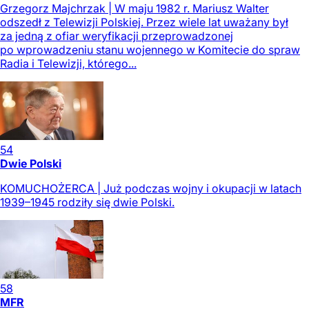
Grzegorz Majchrzak | W maju 1982 r. Mariusz Walter
odszedł z Telewizji Polskiej. Przez wiele lat uważany był
za jedną z ofiar weryfikacji przeprowadzonej
po wprowadzeniu stanu wojennego w Komitecie do spraw
Radia i Telewizji, którego...
54
Dwie Polski
KOMUCHOŻERCA | Już podczas wojny i okupacji w latach
1939–1945 rodziły się dwie Polski.
58
MFR