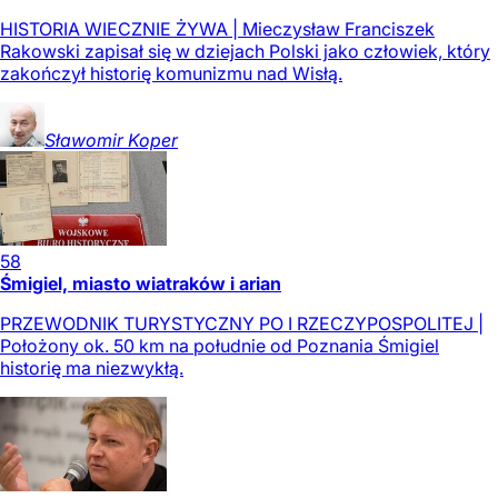
HISTORIA WIECZNIE ŻYWA | Mieczysław Franciszek
Rakowski zapisał się w dziejach Polski jako człowiek, który
zakończył historię komunizmu nad Wisłą.
Sławomir
Koper
58
Śmigiel, miasto wiatraków i arian
PRZEWODNIK TURYSTYCZNY PO I RZECZYPOSPOLITEJ |
Położony ok. 50 km na południe od Poznania Śmigiel
historię ma niezwykłą.