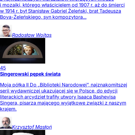
i mozaiki, którego właścicielem od 1907 r. aż do śmierci
w 1914 r. był Stanisław Gabriel Żeleński, brat Tadeusza
Boya-Żeleńskiego, syn kompozytora...
Radosław
Wojtas
45
Singerowski pępek świata
Moja półka II Do „Biblioteki Narodowej”, najznakomitszej
serii wydawniczej ukazującej się w Polsce, do edycji
literackich arcydzieł trafiły utwory Isaaca Bashevisa
Singera, pisarza mającego wyjątkowe związki z naszym
krajem.
Krzysztof
Masłoń