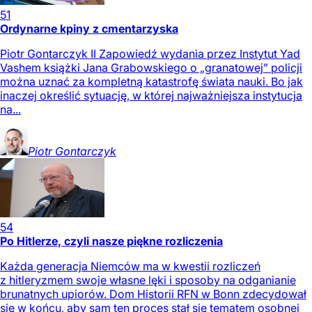
51
Ordynarne kpiny z cmentarzyska
Piotr Gontarczyk II Zapowiedź wydania przez Instytut Yad
Vashem książki Jana Grabowskiego o „granatowej” policji
można uznać za kompletną katastrofę świata nauki. Bo jak
inaczej określić sytuację, w której najważniejsza instytucja
na...
Piotr
Gontarczyk
54
Po Hitlerze, czyli nasze piękne rozliczenia
Każda generacja Niemców ma w kwestii rozliczeń
z hitleryzmem swoje własne lęki i sposoby na odganianie
brunatnych upiorów. Dom Historii RFN w Bonn zdecydował
się w końcu, aby sam ten proces stał się tematem osobnej