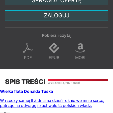
SPRAWDŹ OFERTĘ
ZALOGUJ
Pobierz i czytaj
PDF
EPUB
MOBI
SPIS TREŚCI
WYDANIE
: 4/2025
(613)
Wielka flota Donalda Tuska
W rzeczy samej II Z dnia na dzień rośnie we mnie serce,
patrząc na odwagę i zuchwałość polskich władz.