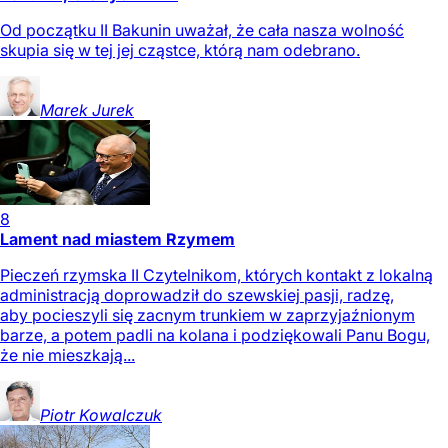
Od początku II Bakunin uważał, że cała nasza wolność
skupia się w tej jej cząstce, którą nam odebrano.
Marek
Jurek
8
Lament nad miastem Rzymem
Pieczeń rzymska II Czytelnikom, których kontakt z lokalną
administracją doprowadził do szewskiej pasji, radzę,
aby pocieszyli się zacnym trunkiem w zaprzyjaźnionym
barze, a potem padli na kolana i podziękowali Panu Bogu,
że nie mieszkają...
Piotr
Kowalczuk