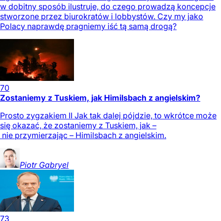
w dobitny sposób ilustruje, do czego prowadzą koncepcje
stworzone przez biurokratów i lobbystów. Czy my jako
Polacy naprawdę pragniemy iść tą samą drogą?
70
Zostaniemy z Tuskiem, jak Himilsbach z angielskim?
Prosto zygzakiem II Jak tak dalej pójdzie, to wkrótce może
się okazać, że zostaniemy z Tuskiem, jak –
nie przymierzając – Himilsbach z angielskim.
Piotr
Gabryel
73