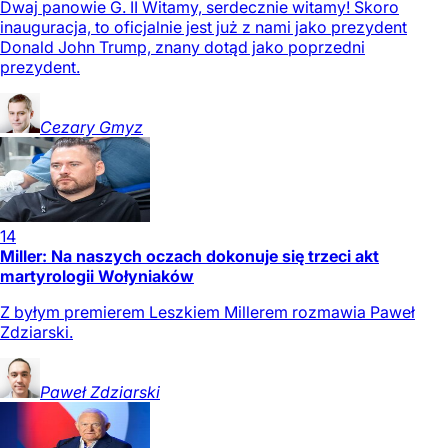
Dwaj panowie G. II Witamy, serdecznie witamy! Skoro
inauguracja, to oficjalnie jest już z nami jako prezydent
Donald John Trump, znany dotąd jako poprzedni
prezydent.
Cezary
Gmyz
14
Miller: Na naszych oczach dokonuje się trzeci akt
martyrologii Wołyniaków
Z byłym premierem Leszkiem Millerem rozmawia Paweł
Zdziarski.
Paweł
Zdziarski