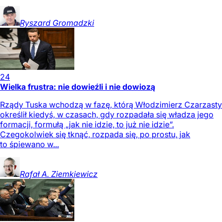
Ryszard
Gromadzki
24
Wielka frustra: nie dowieźli i nie dowiozą
Rządy Tuska wchodzą w fazę, którą Włodzimierz Czarzasty
określił kiedyś, w czasach, gdy rozpadała się władza jego
formacji, formułą „jak nie idzie, to już nie idzie”.
Czegokolwiek się tknąć, rozpada się, po prostu, jak
to śpiewano w...
Rafał A.
Ziemkiewicz