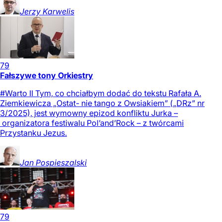
Jerzy
Karwelis
79
Fałszywe tony Orkiestry
#Warto II Tym, co chciałbym dodać do tekstu Rafała A.
Ziemkiewicza „Ostat- nie tango z Owsiakiem” („DRz” nr
3/2025), jest wymowny epizod konfliktu Jurka –
organizatora festiwalu Pol’and’Rock – z twórcami
Przystanku Jezus.
Jan
Pospieszalski
79