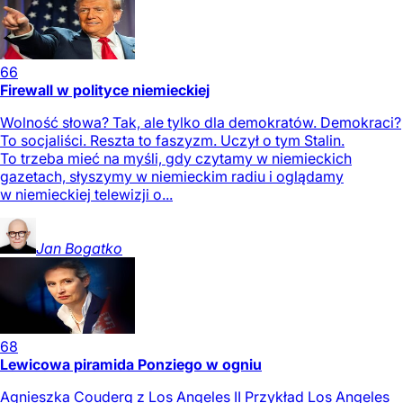
66
Firewall w polityce niemieckiej
Wolność słowa? Tak, ale tylko dla demokratów. Demokraci?
To socjaliści. Reszta to faszyzm. Uczył o tym Stalin.
To trzeba mieć na myśli, gdy czytamy w niemieckich
gazetach, słyszymy w niemieckim radiu i oglądamy
w niemieckiej telewizji o...
Jan
Bogatko
68
Lewicowa piramida Ponziego w ogniu
Agnieszka Couderq z Los Angeles II Przykład Los Angeles