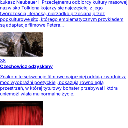
Łukasz Neubauer II Przeciętnemu odbiorcy kultury masowej
nazwisko Tolkiena kojarzy się najczęściej z jego
twórczością literacką, nierzadko przesianą przez
popkulturowe sito, którego emblematycznym przykładem
są adaptacje filmowe Petera...
38
Czechowicz odzyskany
Znakomite sekwencje filmowe najpełniej oddają zwodniczą
moc wyobraźni poetyckiej, pokazują równoległą
przestrzeń, w której tytułowy bohater przebywał i która
uniemożliwiała mu normalne życie.