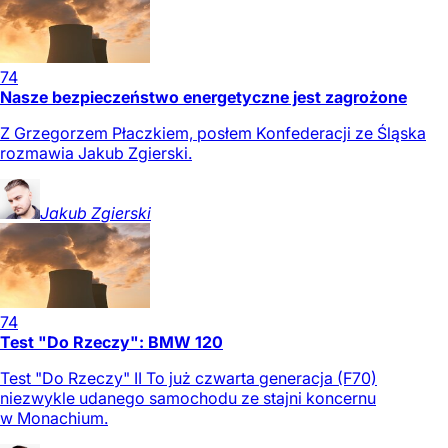
74
Nasze bezpieczeństwo energetyczne jest zagrożone
Z Grzegorzem Płaczkiem, posłem Konfederacji ze Śląska
rozmawia Jakub Zgierski.
Jakub
Zgierski
74
Test "Do Rzeczy": BMW 120
Test "Do Rzeczy" II To już czwarta generacja (F70)
niezwykle udanego samochodu ze stajni koncernu
w Monachium.