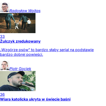
Radosław
Wojtas
33
Żulczyk zredukowany
„Wzgórze psów” to bardzo słaby serial na podstawie
bardzo dobrej powieści.
Piotr
Gociek
36
Wiara katolicka ukryta w świecie baśni