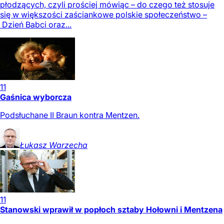
płodzących, czyli prościej mówiąc – do czego też stosuje
się w większości zaściankowe polskie społeczeństwo –
Dzień Babci oraz...
11
Gaśnica wyborcza
Podsłuchane II Braun kontra Mentzen.
Łukasz
Warzecha
11
Stanowski wprawił w popłoch sztaby Hołowni i Mentzena