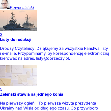
Paweł
Lisicki
3
Listy do redakcji
Drodzy Czytelnicy! Dziękujemy za wszystkie Państwa listy
i e-maile. Przypominamy, by korespondencję elektroniczną
kierować na adres:
listy@dorzeczy.pl
.
5
Zełenski stawia na jednego konia
Na pierwszy ogień II To pierwsza wizyta prezydenta
Ukrainy nad Wisłą od długiego czasu. Co przywiodło