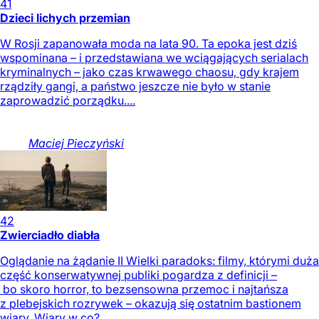
41
Dzieci lichych przemian
W Rosji zapanowała moda na lata 90. Ta epoka jest dziś
wspominana – i przedstawiana we wciągających serialach
kryminalnych – jako czas krwawego chaosu, gdy krajem
rządziły gangi, a państwo jeszcze nie było w stanie
zaprowadzić porządku....
Maciej
Pieczyński
42
Zwierciadło diabła
Oglądanie na żądanie II Wielki paradoks: filmy, którymi duża
część konserwatywnej publiki pogardza z definicji –
bo skoro horror, to bezsensowna przemoc i najtańsza
z plebejskich rozrywek – okazują się ostatnim bastionem
wiary. Wiary w co?