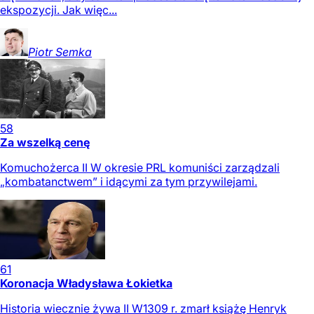
ekspozycji. Jak więc...
Piotr
Semka
58
Za wszelką cenę
Komuchożerca II W okresie PRL komuniści zarządzali
„kombatanctwem” i idącymi za tym przywilejami.
61
Koronacja Władysława Łokietka
Historia wiecznie żywa II W1309 r. zmarł książę Henryk