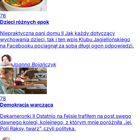
78
Dzieci różnych epok
Niepraktyczna pani domu II Jak każdy dotyczący
wychowania dzieci, tak i ten wpis Klubu Jagiellońskiego
na Facebooku pociągnął za sobą długi ogon odpowiedzi.
Joanna
Bojańczyk
78
Demokracja warcząca
Dekameronki II Ostatnio na Fejsie trafiłem na post swego
dawnego kolegi, kolejnego, z którym mnie poróżniła „jej,
Poli Raksy, twarz”, czyli polityka.