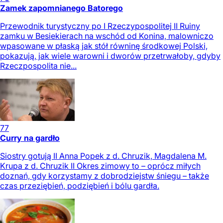
Zamek zapomnianego Batorego
Przewodnik turystyczny po I Rzeczypospolitej II Ruiny
zamku w Besiekierach na wschód od Konina, malowniczo
wpasowane w płaską jak stół równinę środkowej Polski,
pokazują, jak wiele warowni i dworów przetrwałoby, gdyby
Rzeczpospolita nie...
77
Curry na gardło
Siostry gotują II Anna Popek z d. Chruzik, Magdalena M.
Krupa z d. Chruzik II Okres zimowy to – oprócz miłych
doznań, gdy korzystamy z dobrodziejstw śniegu – także
czas przeziębień, podziębień i bólu gardła.