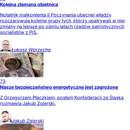
Kolejna złamana obietnica
Notatnik malkontenta II Poczynania obecnej władzy
rozczarowują kolejne grupy tych, którzy upatrywali w niej
zmiany na lepsze po ośmiu latach rządów patriotycznych
socjalistów z PiS.
Łukasz
Warzecha
73
Nasze bezpieczeństwo energetyczne jest zagrożone
Z Grzegorzem Płaczkiem, posłem Konfederacji ze Śląska
rozmawia Jakub Zgierski.
Jakub
Zgierski