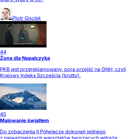
Piotr
Gociek
44
Żona dla Nepalczyka
PKB jest przereklamowany, pora przejść na GNH, czyli
Krajowy Indeks Szczęścia (brutto).
45
Malowanie światłem
Do zobaczenia II Półwiecze dokonań jednego
z najważniejszych warsztatów tworzących witraże