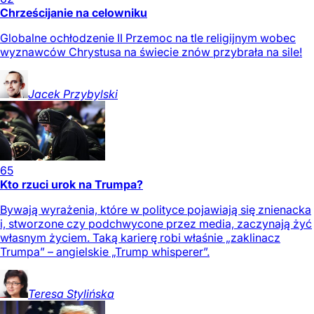
Chrześcijanie na celowniku
Globalne ochłodzenie II Przemoc na tle religijnym wobec
wyznawców Chrystusa na świecie znów przybrała na sile!
Jacek
Przybylski
65
Kto rzuci urok na Trumpa?
Bywają wyrażenia, które w polityce pojawiają się znienacka
i, stworzone czy podchwycone przez media, zaczynają żyć
własnym życiem. Taką karierę robi właśnie „zaklinacz
Trumpa” – angielskie „Trump whisperer”.
Teresa
Stylińska