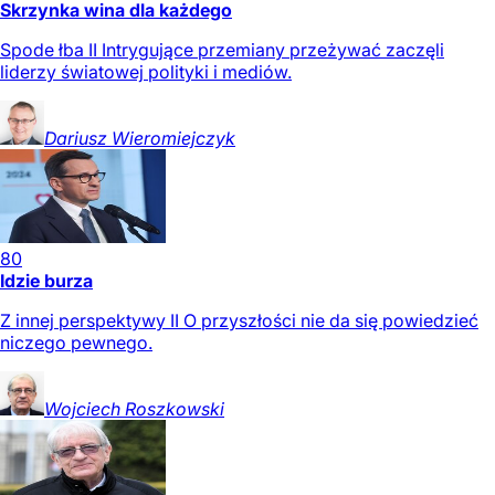
Skrzynka wina dla każdego
Spode łba II Intrygujące przemiany przeżywać zaczęli
liderzy światowej polityki i mediów.
Dariusz
Wieromiejczyk
80
Idzie burza
Z innej perspektywy II O przyszłości nie da się powiedzieć
niczego pewnego.
Wojciech
Roszkowski