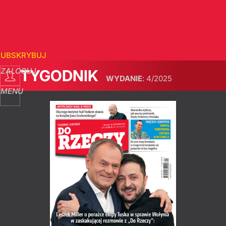
SUBSKRYBUJ
ZALOGUJ
TYGODNIK
WYDANIE
:
4/2025
MENU