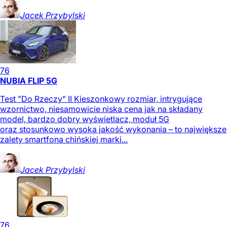
Jacek
Przybylski
76
NUBIA FLIP 5G
Test "Do Rzeczy" II Kieszonkowy rozmiar, intrygujące
wzornictwo, niesamowicie niska cena jak na składany
model, bardzo dobry wyświetlacz, moduł 5G
oraz stosunkowo wysoka jakość wykonania – to największe
zalety smartfona chińskiej marki...
Jacek
Przybylski
76