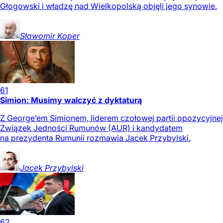
Głogowski i władzę nad Wielkopolską objęli jego synowie.
Sławomir
Koper
61
Simion: Musimy walczyć z dyktaturą
Z George’em Simionem, liderem czołowej partii opozycyjnej
Związek Jedności Rumunów (AUR) i kandydatem
na prezydenta Rumunii rozmawia Jacek Przybylski.
Jacek
Przybylski
62