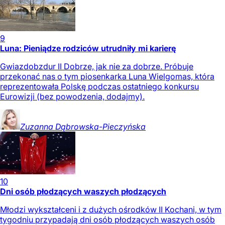
9
Luna: Pieniądze rodziców utrudniły mi karierę
Gwiazdobzdur II Dobrze, jak nie za dobrze. Próbuje
przekonać nas o tym piosenkarka Luna Wielgomas, która
reprezentowała Polskę podczas ostatniego konkursu
Eurowizji (bez powodzenia, dodajmy).
Zuzanna
Dąbrowska-Pieczyńska
10
Dni osób płodzących waszych płodzących
Młodzi wykształceni i z dużych ośrodków II Kochani, w tym
tygodniu przypadają dni osób płodzących waszych osób