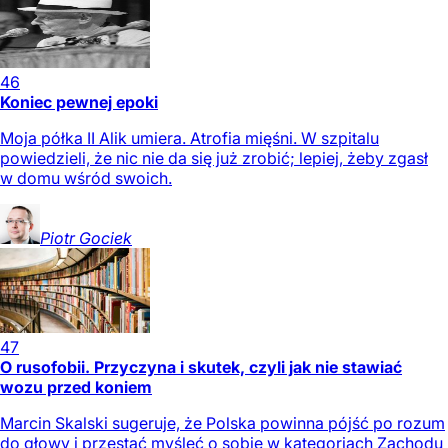
46
Koniec pewnej epoki
Moja półka II Alik umiera. Atrofia mięśni. W szpitalu
powiedzieli, że nic nie da się już zrobić; lepiej, żeby zgasł
w domu wśród swoich.
Piotr
Gociek
47
O rusofobii. Przyczyna i skutek, czyli jak nie stawiać
wozu przed koniem
Marcin Skalski sugeruje, że Polska powinna pójść po rozum
do głowy i przestać myśleć o sobie w kategoriach Zachodu