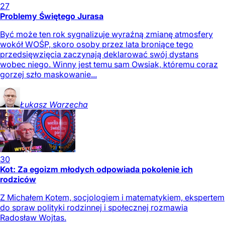
27
Problemy Świętego Jurasa
Być może ten rok sygnalizuje wyraźną zmianę atmosfery
wokół WOŚP, skoro osoby przez lata broniące tego
przedsięwzięcia zaczynają deklarować swój dystans
wobec niego. Winny jest temu sam Owsiak, któremu coraz
gorzej szło maskowanie...
Łukasz
Warzecha
30
Kot: Za egoizm młodych odpowiada pokolenie ich
rodziców
Z Michałem Kotem, socjologiem i matematykiem, ekspertem
do spraw polityki rodzinnej i społecznej rozmawia
Radosław Wojtas.