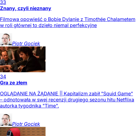
33
Znany, czyli nieznany
Filmowa opowieść o Bobie Dylanie z Timothée Chalametem
w roli głównej to dzieło niemal perfekcyjne
Piotr
Gociek
34
Gra ze złem
OGLĄDANIE NA ŻĄDANIE || Kapitalizm zabił "Squid Game"
– odnotowała w swej recenzji drugiego sezonu hitu Netflixa
autorka tygodnika "Time".
Piotr
Gociek