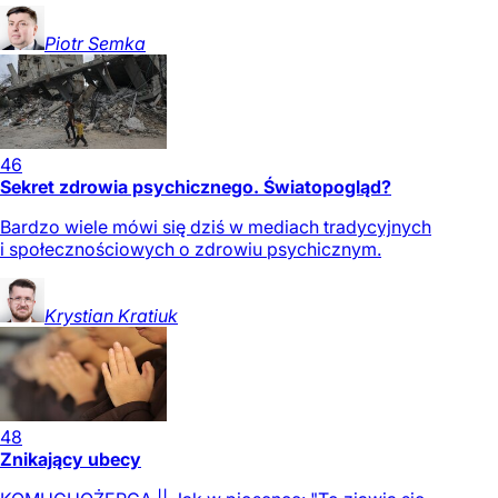
Piotr
Semka
46
Sekret zdrowia psychicznego. Światopogląd?
Bardzo wiele mówi się dziś w mediach tradycyjnych
i społecznościowych o zdrowiu psychicznym.
Krystian
Kratiuk
48
Znikający ubecy