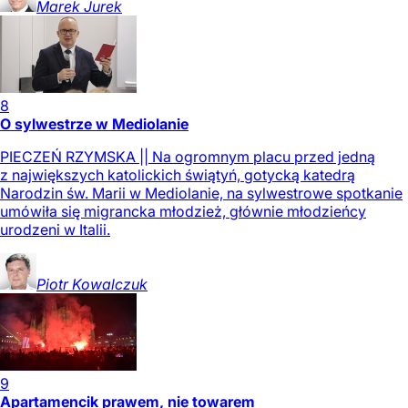
Marek
Jurek
8
O sylwestrze w Mediolanie
PIECZEŃ RZYMSKA || Na ogromnym placu przed jedną
z największych katolickich świątyń, gotycką katedrą
Narodzin św. Marii w Mediolanie, na sylwestrowe spotkanie
umówiła się migrancka młodzież, głównie młodzieńcy
urodzeni w Italii.
Piotr
Kowalczuk
9
Apartamencik prawem, nie towarem