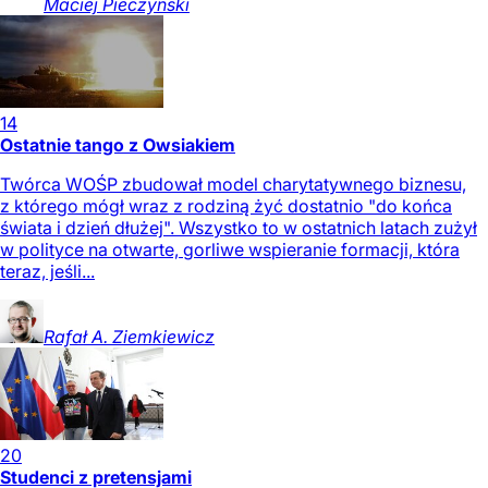
Maciej
Pieczyński
14
Ostatnie tango z Owsiakiem
Twórca WOŚP zbudował model charytatywnego biznesu,
z którego mógł wraz z rodziną żyć dostatnio "do końca
świata i dzień dłużej". Wszystko to w ostatnich latach zużył
w polityce na otwarte, gorliwe wspieranie formacji, która
teraz, jeśli...
Rafał A.
Ziemkiewicz
20
Studenci z pretensjami