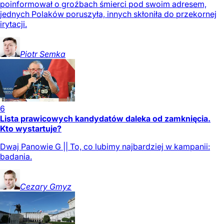
poinformował o groźbach śmierci pod swoim adresem,
jednych Polaków poruszyła, innych skłoniła do przekornej
irytacji.
Piotr
Semka
6
Lista prawicowych kandydatów daleka od zamknięcia.
Kto wystartuje?
Dwaj Panowie G || To, co lubimy najbardziej w kampanii:
badania.
Cezary
Gmyz