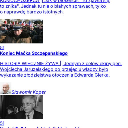
KOMUCHOŻERCA || Jak w piosence: "To zjawia się,
to znika". Jednak tu nie o błahych sprawach, tylko
o naprawdę bardzo istotnych.
51
Koniec Maćka Szczepańskiego
HISTORIA WIECZNIE ŻYWA || Jednym z celów ekipy gen.
Wojciecha Jaruzelskiego po przejęciu władzy było
wykazanie złodziejstwa otoczenia Edwarda Gierka.
Sławomir
Koper
51