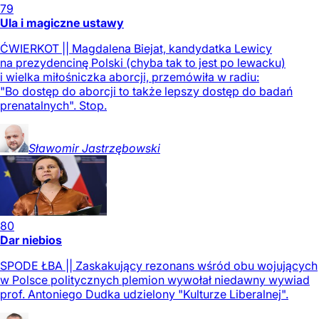
79
Ula i magiczne ustawy
ĆWIERKOT || Magdalena Biejat, kandydatka Lewicy
na prezydencinę Polski (chyba tak to jest po lewacku)
i wielka miłośniczka aborcji, przemówiła w radiu:
"Bo dostęp do aborcji to także lepszy dostęp do badań
prenatalnych". Stop.
Sławomir
Jastrzębowski
80
Dar niebios
SPODE ŁBA || Zaskakujący rezonans wśród obu wojujących
w Polsce politycznych plemion wywołał niedawny wywiad
prof. Antoniego Dudka udzielony "Kulturze Liberalnej".