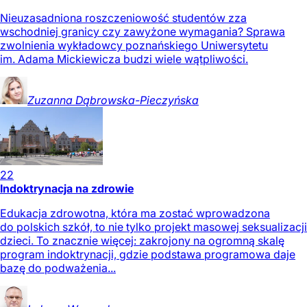
Nieuzasadniona roszczeniowość studentów zza
wschodniej granicy czy zawyżone wymagania? Sprawa
zwolnienia wykładowcy poznańskiego Uniwersytetu
im. Adama Mickiewicza budzi wiele wątpliwości.
Zuzanna
Dąbrowska-Pieczyńska
22
Indoktrynacja na zdrowie
Edukacja zdrowotna, która ma zostać wprowadzona
do polskich szkół, to nie tylko projekt masowej seksualizacji
dzieci. To znacznie więcej: zakrojony na ogromną skalę
program indoktrynacji, gdzie podstawa programowa daje
bazę do podważenia...