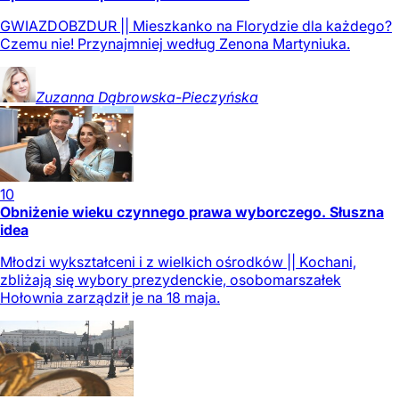
GWIAZDOBZDUR || Mieszkanko na Florydzie dla każdego?
Czemu nie! Przynajmniej według Zenona Martyniuka.
Zuzanna
Dąbrowska-Pieczyńska
10
Obniżenie wieku czynnego prawa wyborczego. Słuszna
idea
Młodzi wykształceni i z wielkich ośrodków || Kochani,
zbliżają się wybory prezydenckie, osobomarszałek
Hołownia zarządził je na 18 maja.