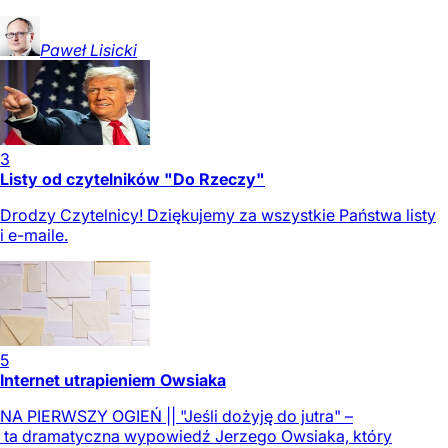
Paweł
Lisicki
3
Listy od czytelników "Do Rzeczy"
Drodzy Czytelnicy! Dziękujemy za wszystkie Państwa listy
i e-maile.
5
Internet utrapieniem Owsiaka
NA PIERWSZY OGIEŃ || "Jeśli dożyję do jutra" –
ta dramatyczna wypowiedź Jerzego Owsiaka, który