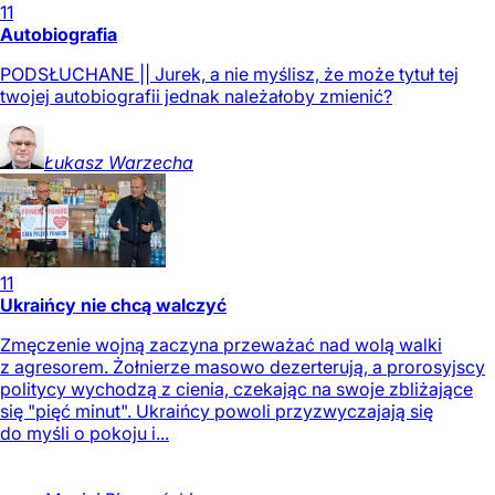
11
Autobiografia
PODSŁUCHANE || Jurek, a nie myślisz, że może tytuł tej
twojej autobiografii jednak należałoby zmienić?
Łukasz
Warzecha
11
Ukraińcy nie chcą walczyć
Zmęczenie wojną zaczyna przeważać nad wolą walki
z agresorem. Żołnierze masowo dezerterują, a prorosyjscy
politycy wychodzą z cienia, czekając na swoje zbliżające
się "pięć minut". Ukraińcy powoli przyzwyczajają się
do myśli o pokoju i...