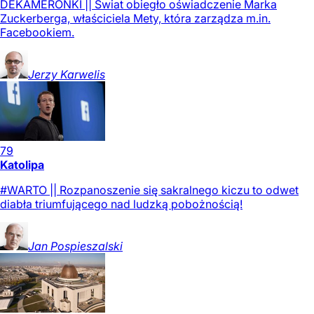
DEKAMERONKI || Świat obiegło oświadczenie Marka
Zuckerberga, właściciela Mety, która zarządza m.in.
Facebookiem.
Jerzy
Karwelis
79
Katolipa
#WARTO || Rozpanoszenie się sakralnego kiczu to odwet
diabła triumfującego nad ludzką pobożnością!
Jan
Pospieszalski