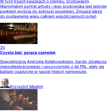
W tych trzech książkach o Dejmku, Grotowskim,
Warmińskim portret artysty i jego środowiska jest jedynie
punktem wyjścia do szerszej opowieści. Zmusza także
do postawienia wielu całkiem współczesnych pytań
30
Czysta biel, gorąca czerwień
Specjalnością Andrzeja Kołakowskiego, barda, działacza
niepodległościowego i opozycjonisty z lat PRL, stały się
ballady osadzone w naszej historii najnowszej,
Krzysztof
Masłoń