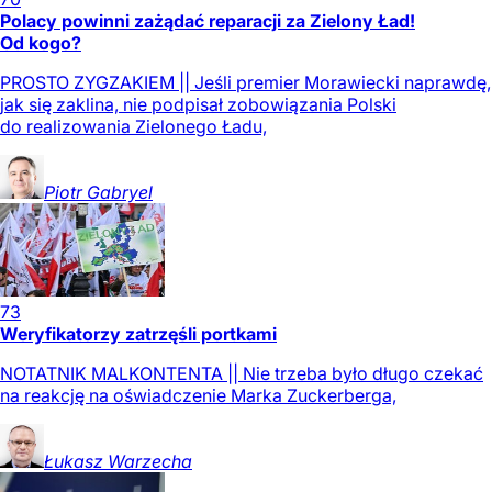
Polacy powinni zażądać reparacji za Zielony Ład!
Od kogo?
PROSTO ZYGZAKIEM || Jeśli premier Morawiecki naprawdę,
jak się zaklina, nie podpisał zobowiązania Polski
do realizowania Zielonego Ładu,
Piotr
Gabryel
73
Weryfikatorzy zatrzęśli portkami
NOTATNIK MALKONTENTA || Nie trzeba było długo czekać
na reakcję na oświadczenie Marka Zuckerberga,
Łukasz
Warzecha