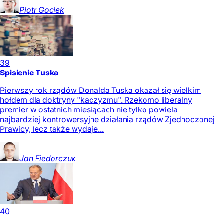
Piotr
Gociek
39
Spisienie Tuska
Pierwszy rok rządów Donalda Tuska okazał się wielkim
hołdem dla doktryny "kaczyzmu". Rzekomo liberalny
premier w ostatnich miesiącach nie tylko powiela
najbardziej kontrowersyjne działania rządów Zjednoczonej
Prawicy, lecz także wydaje...
Jan
Fiedorczuk
40