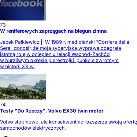
73
W reniferowych zaprzęgach na biegun zimna
Jacek Pałkiewicz || W 1989 r. mediolański "Corriere della
Sera" donosił, że moja syberyjska wyprawa odegrała
istotną rolę w ociepleniu relacji Wschód-Zachód
w burzliwym okresie pierestrojki, punkcie zwrotnym
w historii XX w.
74
Testy "Do Rzeczy". Volvo EX30 twin motor
Volvo stopniowo, ale konsekwentnie rozszerza swoją ofertę
samochodów elektrycznych.