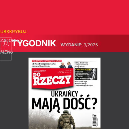
SUBSKRYBUJ
ZALOGUJ
TYGODNIK
WYDANIE
:
3/2025
MENU