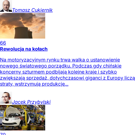
Tomasz
Cukiernik
66
Rewolucja na kołach
Na motoryzacyjnym rynku trwa walka o ustanowienie
nowego światowego porządku. Podczas gdy chińskie
koncerny szturmem podbijają kolejne kraje i szybko
zwiększają sprzedaż, dotychczasowi giganci z Europy liczą
straty, wstrzymują produkcję...
Jacek
Przybylski
70