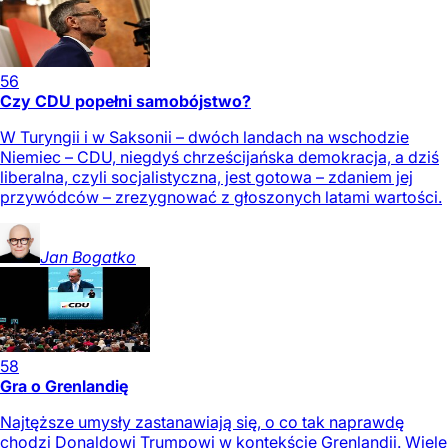
56
Czy CDU popełni samobójstwo?
W Turyngii i w Saksonii – dwóch landach na wschodzie
Niemiec – CDU, niegdyś chrześcijańska demokracja, a dziś
liberalna, czyli socjalistyczna, jest gotowa – zdaniem jej
przywódców – zrezygnować z głoszonych latami wartości.
Jan
Bogatko
58
Gra o Grenlandię
Najtęższe umysły zastanawiają się, o co tak naprawdę
chodzi Donaldowi Trumpowi w kontekście Grenlandii. Wiele