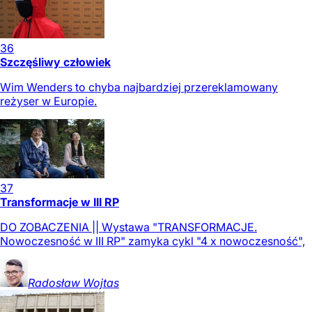
36
Szczęśliwy człowiek
Wim Wenders to chyba najbardziej przereklamowany
reżyser w Europie.
37
Transformacje w III RP
DO ZOBACZENIA || Wystawa "TRANSFORMACJE.
Nowoczesność w III RP" zamyka cykl "4 x nowoczesność",
Radosław
Wojtas