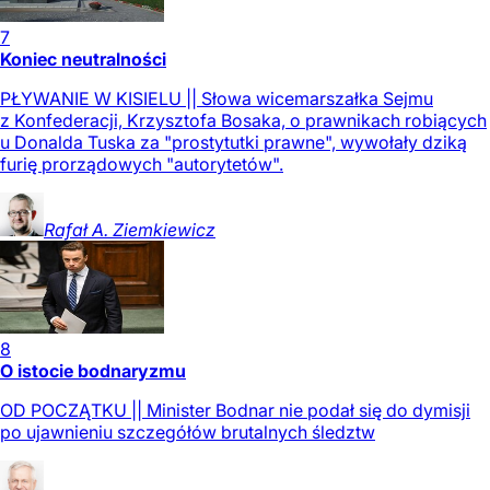
7
Koniec neutralności
PŁYWANIE W KISIELU || Słowa wicemarszałka Sejmu
z Konfederacji, Krzysztofa Bosaka, o prawnikach robiących
u Donalda Tuska za "prostytutki prawne", wywołały dziką
furię prorządowych "autorytetów".
Rafał A.
Ziemkiewicz
8
O istocie bodnaryzmu
OD POCZĄTKU || Minister Bodnar nie podał się do dymisji
po ujawnieniu szczegółów brutalnych śledztw