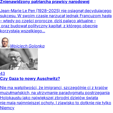
Znienawidzony patriarcha prawicy narodowej
Jean-Marie Le Pen (1928–2025) nie osiągnął decydującego
sukcesu. W swoim czasie narzucał jednak Francuzom hasła
– wtedy po części prorocze, dziś paląco aktualne –
oraz budował polityczny kapitał, z którego obecnie
korzystają wszelkiego...
Wojciech
Golonka
43
Czy Gaza to nowy Auschwitz?
Nie ma wątpliwości, że imigranci, szczególnie ci z krajów
muzułmańskich, na utrzymanie paradygmatu postrzegania
Holokaustu jako największej zbrodni dziejów świata
nie mają najmniejszej ochoty. I zjawisko to dotknie nie tylko
Niemcy