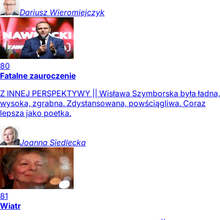
Dariusz
Wieromiejczyk
80
Fatalne zauroczenie
Z INNEJ PERSPEKTYWY || Wisława Szymborska była ładna,
wysoka, zgrabna. Zdystansowana, powściągliwa. Coraz
lepsza jako poetka.
Joanna
Siedlecka
81
Wiatr