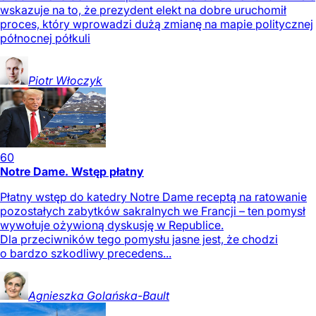
wskazuje na to, że prezydent elekt na dobre uruchomił
proces, który wprowadzi dużą zmianę na mapie politycznej
północnej półkuli
Piotr
Włoczyk
60
Notre Dame. Wstęp płatny
Płatny wstęp do katedry Notre Dame receptą na ratowanie
pozostałych zabytków sakralnych we Francji – ten pomysł
wywołuje ożywioną dyskusję w Republice.
Dla przeciwników tego pomysłu jasne jest, że chodzi
o bardzo szkodliwy precedens...
Agnieszka
Golańska-Bault