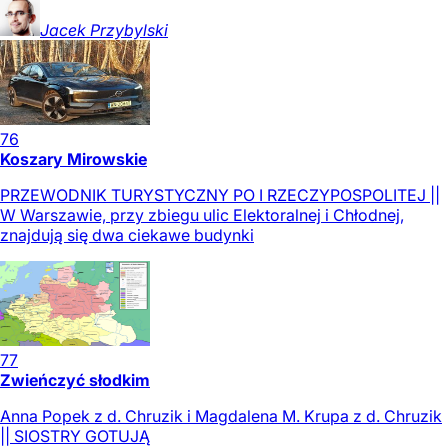
Jacek
Przybylski
76
Koszary Mirowskie
PRZEWODNIK TURYSTYCZNY PO I RZECZYPOSPOLITEJ ||
W Warszawie, przy zbiegu ulic Elektoralnej i Chłodnej,
znajdują się dwa ciekawe budynki
77
Zwieńczyć słodkim
Anna Popek z d. Chruzik i Magdalena M. Krupa z d. Chruzik
|| SIOSTRY GOTUJĄ