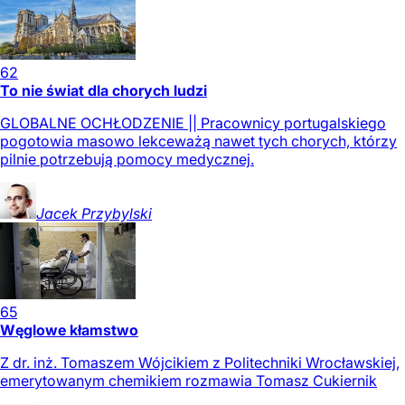
62
To nie świat dla chorych ludzi
GLOBALNE OCHŁODZENIE || Pracownicy portugalskiego
pogotowia masowo lekceważą nawet tych chorych, którzy
pilnie potrzebują pomocy medycznej.
Jacek
Przybylski
65
Węglowe kłamstwo
Z dr. inż. Tomaszem Wójcikiem z Politechniki Wrocławskiej,
emerytowanym chemikiem rozmawia Tomasz Cukiernik