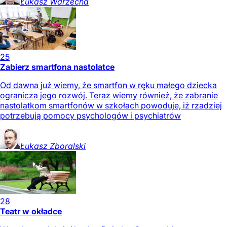
Łukasz
Warzecha
25
Zabierz smartfona nastolatce
Od dawna już wiemy, że smartfon w ręku małego dziecka
ogranicza jego rozwój. Teraz wiemy również, że zabranie
nastolatkom smartfonów w szkołach powoduje, iż rzadziej
potrzebują pomocy psychologów i psychiatrów
Łukasz
Zboralski
28
Teatr w okładce