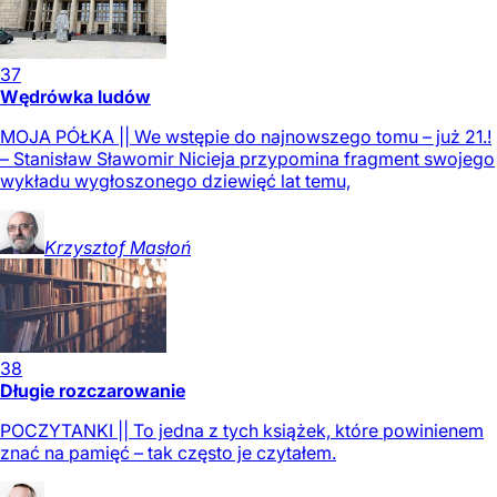
37
Wędrówka ludów
MOJA PÓŁKA || We wstępie do najnowszego tomu – już 21.!
– Stanisław Sławomir Nicieja przypomina fragment swojego
wykładu wygłoszonego dziewięć lat temu,
Krzysztof
Masłoń
38
Długie rozczarowanie
POCZYTANKI || To jedna z tych książek, które powinienem
znać na pamięć – tak często je czytałem.