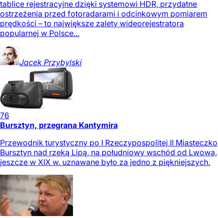
tablice rejestracyjne dzięki systemowi HDR, przydatne
ostrzeżenia przed fotoradarami i odcinkowym pomiarem
prędkości – to największe zalety wideorejestratora
popularnej w Polsce...
Jacek
Przybylski
76
Bursztyn, przegrana Kantymira
Przewodnik turystyczny po I Rzeczypospolitej II Miasteczko
Bursztyn nad rzeką Lipą, na południowy wschód od Lwowa,
jeszcze w XIX w. uznawane było za jedno z piękniejszych.