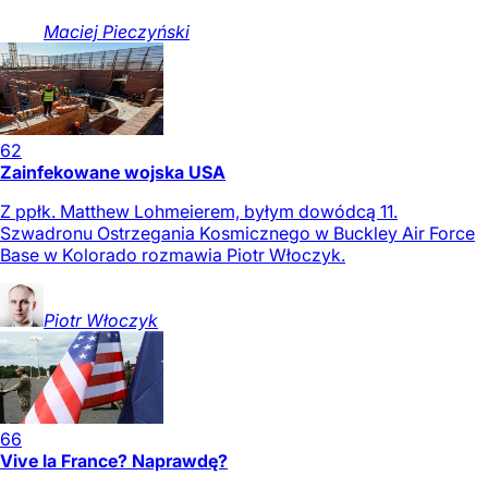
Maciej
Pieczyński
62
Zainfekowane wojska USA
Z ppłk. Matthew Lohmeierem, byłym dowódcą 11.
Szwadronu Ostrzegania Kosmicznego w Buckley Air Force
Base w Kolorado rozmawia Piotr Włoczyk.
Piotr
Włoczyk
66
Vive la France? Naprawdę?