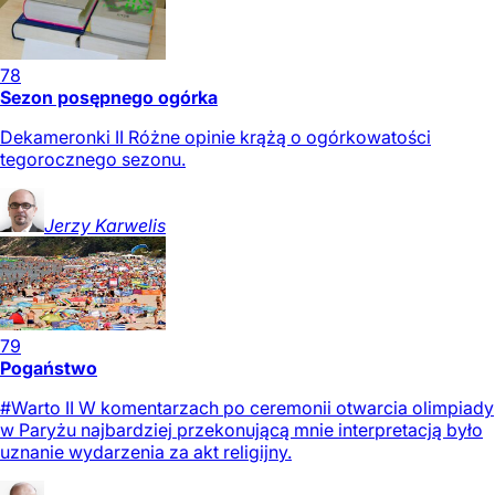
78
Sezon posępnego ogórka
Dekameronki II Różne opinie krążą o ogórkowatości
tegorocznego sezonu.
Jerzy
Karwelis
79
Pogaństwo
#Warto II W komentarzach po ceremonii otwarcia olimpiady
w Paryżu najbardziej przekonującą mnie interpretacją było
uznanie wydarzenia za akt religijny.