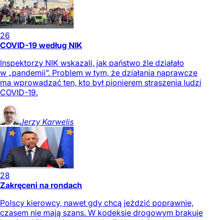
26
COVID-19 według NIK
Inspektorzy NIK wskazali, jak państwo źle działało
w „pandemii”. Problem w tym, że działania naprawcze
ma wprowadzać ten, kto był pionierem straszenia ludzi
COVID-19.
Jerzy
Karwelis
28
Zakręceni na rondach
Polscy kierowcy, nawet gdy chcą jeździć poprawnie,
czasem nie mają szans. W kodeksie drogowym brakuje