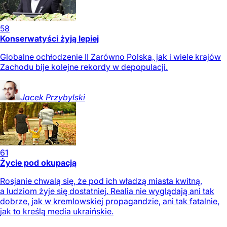
58
Konserwatyści żyją lepiej
Globalne ochłodzenie II Zarówno Polska, jak i wiele krajów
Zachodu bije kolejne rekordy w depopulacji.
Jacek
Przybylski
61
Życie pod okupacją
Rosjanie chwalą się, że pod ich władzą miasta kwitną,
a ludziom żyje się dostatniej. Realia nie wyglądają ani tak
dobrze, jak w kremlowskiej propagandzie, ani tak fatalnie,
jak to kreślą media ukraińskie.