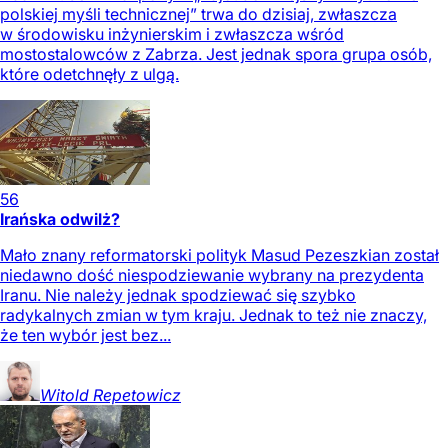
polskiej myśli technicznej” trwa do dzisiaj, zwłaszcza
w środowisku inżynierskim i zwłaszcza wśród
mostostalowców z Zabrza. Jest jednak spora grupa osób,
które odetchnęły z ulgą.
56
Irańska odwilż?
Mało znany reformatorski polityk Masud Pezeszkian został
niedawno dość niespodziewanie wybrany na prezydenta
Iranu. Nie należy jednak spodziewać się szybko
radykalnych zmian w tym kraju. Jednak to też nie znaczy,
że ten wybór jest bez...
Witold
Repetowicz