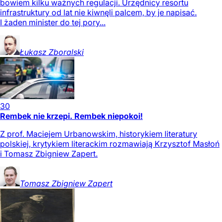
bowiem kilku ważnych regulacji. Urzędnicy resortu
infrastruktury od lat nie kiwnęli palcem, by je napisać.
I żaden minister do tej pory...
Łukasz
Zboralski
30
Rembek nie krzepi. Rembek niepokoi!
Z prof. Maciejem Urbanowskim, historykiem literatury
polskiej, krytykiem literackim rozmawiają Krzysztof Masłoń
i Tomasz Zbigniew Zapert.
Tomasz Zbigniew
Zapert