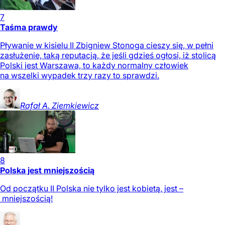
7
Taśma prawdy
Pływanie w kisielu II Zbigniew Stonoga cieszy się, w pełni
zasłużenie, taką reputacją, że jeśli gdzieś ogłosi, iż stolicą
Polski jest Warszawa, to każdy normalny człowiek
na wszelki wypadek trzy razy to sprawdzi.
Rafał A.
Ziemkiewicz
8
Polska jest mniejszością
Od początku II Polska nie tylko jest kobietą, jest –
mniejszością!