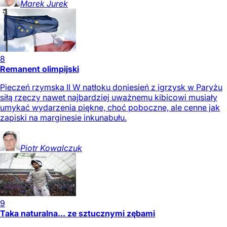
Marek
Jurek
8
Remanent olimpijski
Pieczeń rzymska II W natłoku doniesień z igrzysk w Paryżu
siłą rzeczy nawet najbardziej uważnemu kibicowi musiały
umykać wydarzenia piękne, choć poboczne, ale cenne jak
zapiski na marginesie inkunabułu.
Piotr
Kowalczuk
9
Taka naturalna... ze sztucznymi zębami