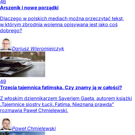
46
Arszenik i nowe porządki
Dlaczego w polskich mediach można przeczytać tekst,
w którym zbrodnia wojenna opisywana jest jako coś
dobrego?
Dariusz
Wieromiejczyk
49
Trzecia tajemnica fatimska. Czy znamy ją w całości?
Z włoskim dziennikarzem Saveriem Gaetą, autorem książki
„Tajemnice siostry Łucji. Fatima. Nieznana prawda”
rozmawia Paweł Chmielewski.
Paweł
Chmielewski