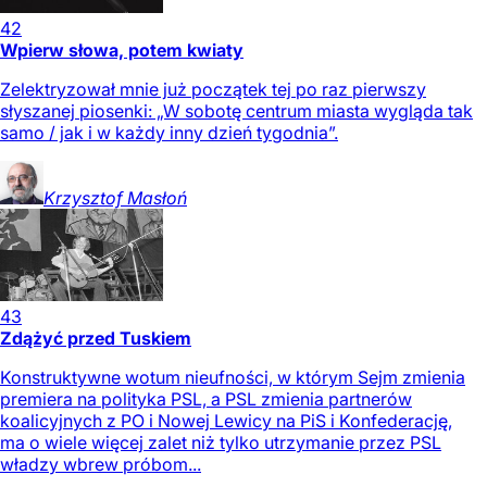
42
Wpierw słowa, potem kwiaty
Zelektryzował mnie już początek tej po raz pierwszy
słyszanej piosenki: „W sobotę centrum miasta wygląda tak
samo / jak i w każdy inny dzień tygodnia”.
Krzysztof
Masłoń
43
Zdążyć przed Tuskiem
Konstruktywne wotum nieufności, w którym Sejm zmienia
premiera na polityka PSL, a PSL zmienia partnerów
koalicyjnych z PO i Nowej Lewicy na PiS i Konfederację,
ma o wiele więcej zalet niż tylko utrzymanie przez PSL
władzy wbrew próbom...