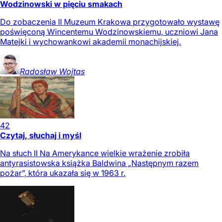
Wodzinowski w pięciu smakach
Do zobaczenia II Muzeum Krakowa przygotowało wystawę
poświęconą Wincentemu Wodzinowskiemu, uczniowi Jana
Matejki i wychowankowi akademii monachijskiej.
Radosław
Wojtas
42
Czytaj, słuchaj i myśl
Na słuch II Na Amerykance wielkie wrażenie zrobiła
antyrasistowska książka Baldwina „Następnym razem
pożar”, która ukazała się w 1963 r.