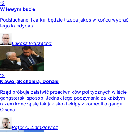
13
W lewym bucie
Podsłuchane II Jarku, będzie trzeba jakoś w końcu wybrać
tego kandydata.
Łukasz
Warzecha
13
Klawo jak cholera, Donald
Rząd próbuje załatwić przeciwników politycznych w iście
gangsterski sposób. Jednak jego poczynania za każdym
razem kończą się tak jak skoki ekipy z komedii o gangu
Olsena.
Rafał A.
Ziemkiewicz