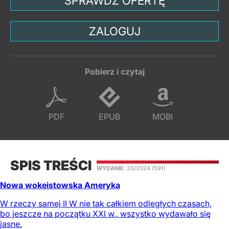
SPRAWDŹ OFERTĘ
ZALOGUJ
Pobierz i czytaj
PDF
EPUB
MOBI
SPIS TREŚCI
WYDANIE
: 33/2024
(591)
Nowa wokeistowska Ameryka
W rzeczy samej II W nie tak całkiem odległych czasach,
bo jeszcze na początku XXI w., wszystko wydawało się
jasne.