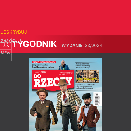
SUBSKRYBUJ
ZALOGUJ
TYGODNIK
WYDANIE
:
33/2024
MENU