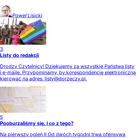
Paweł
Lisicki
3
Listy do redakcji
Drodzy Czytelnicy! Dziękujemy za wszystkie Państwa listy
i e-maile. Przypominamy, by korespondencję elektroniczną
kierować na adres:
listy@dorzeczy.pl
.
5
Pooburzaliśmy się. I co z tego?
Na pierwszy ogień II Od dwóch tygodni trwa ofensywa