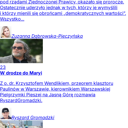
pod rządami Zjednoczonej Prawicy, okazało się prorocze.
Ostatecznie uderzyło jednak w tych, którzy je wymyślili
i którzy mienili się obrońcami „demokratycznych wartości”.
Wszystko...
Zuzanna
Dąbrowska-Pieczyńska
23
W drodze do Maryi
Z o. dr. Krzysztofem Wendlikiem, przeorem klasztoru
Paulinów w Warszawie, kierownikiem Warszawskiej
Pielgrzymki Pieszej na Jasną Górę rozmawia
RyszardGromadzki.
Ryszard
Gromadzki