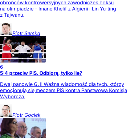
obrońców kontrowersyjnych zawodniczek boksu
na olimpiadzie – Imane Khelif z Algierii i Lin Yu-ting
z Tajwanu.
Piotr
Semka
6
5:4 przeciw PiS. Odbiorą, tylko ile?
Dwaj panowie G. II Ważna wiadomość dla tych, którzy
emocjonują się meczem PiS kontra Państwowa Komisja
Wyborcza.
Piotr
Gociek