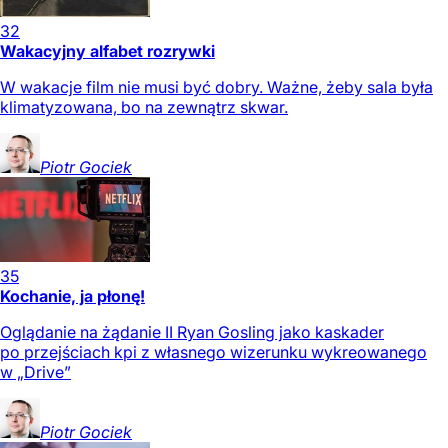
32
Wakacyjny alfabet rozrywki
W wakacje film nie musi być dobry. Ważne, żeby sala była
klimatyzowana, bo na zewnątrz skwar.
Piotr
Gociek
35
Kochanie, ja płonę!
Oglądanie na żądanie II Ryan Gosling jako kaskader
po przejściach kpi z własnego wizerunku wykreowanego
w „Drive”
Piotr
Gociek