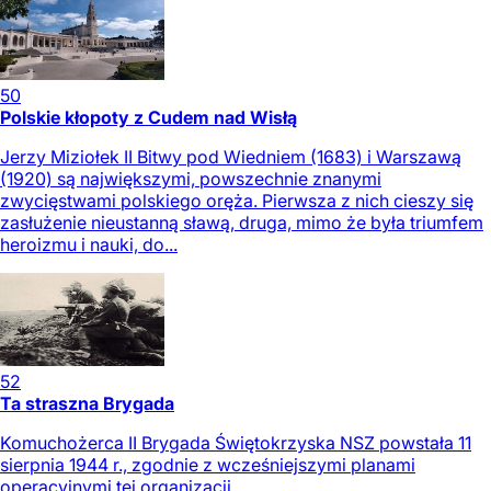
50
Polskie kłopoty z Cudem nad Wisłą
Jerzy Miziołek II Bitwy pod Wiedniem (1683) i Warszawą
(1920) są największymi, powszechnie znanymi
zwycięstwami polskiego oręża. Pierwsza z nich cieszy się
zasłużenie nieustanną sławą, druga, mimo że była triumfem
heroizmu i nauki, do...
52
Ta straszna Brygada
Komuchożerca II Brygada Świętokrzyska NSZ powstała 11
sierpnia 1944 r., zgodnie z wcześniejszymi planami
operacyjnymi tej organizacji.