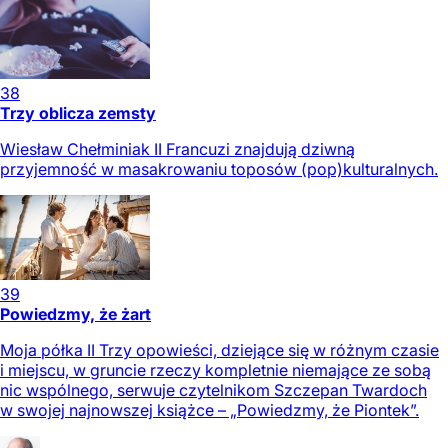
38
Trzy oblicza zemsty
Wiesław Chełminiak II Francuzi znajdują dziwną
przyjemność w masakrowaniu toposów (pop)kulturalnych.
39
Powiedzmy, że żart
Moja półka II Trzy opowieści, dziejące się w różnym czasie
i miejscu, w gruncie rzeczy kompletnie niemające ze sobą
nic wspólnego, serwuje czytelnikom Szczepan Twardoch
w swojej najnowszej książce – „Powiedzmy, że Piontek”.