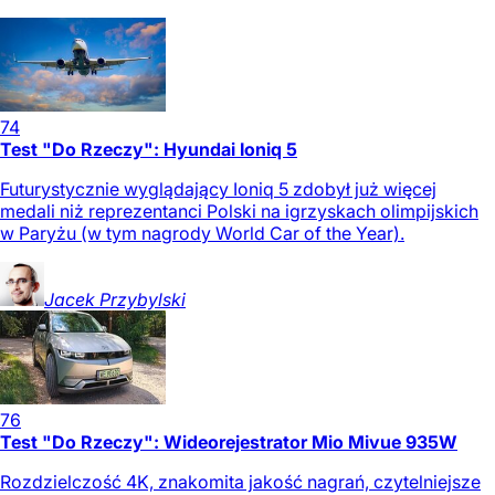
74
Test "Do Rzeczy": Hyundai Ioniq 5
Futurystycznie wyglądający Ioniq 5 zdobył już więcej
medali niż reprezentanci Polski na igrzyskach olimpijskich
w Paryżu (w tym nagrody World Car of the Year).
Jacek
Przybylski
76
Test "Do Rzeczy": Wideorejestrator Mio Mivue 935W
Rozdzielczość 4K, znakomita jakość nagrań, czytelniejsze