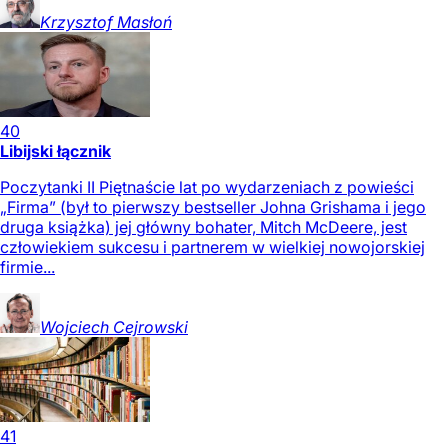
Krzysztof
Masłoń
40
Libijski łącznik
Poczytanki II Piętnaście lat po wydarzeniach z powieści
„Firma” (był to pierwszy bestseller Johna Grishama i jego
druga książka) jej główny bohater, Mitch McDeere, jest
człowiekiem sukcesu i partnerem w wielkiej nowojorskiej
firmie...
Wojciech
Cejrowski
41