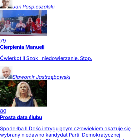
Jan
Pospieszalski
79
Cierpienia Manueli
Ćwierkot II Szok i niedowierzanie. Stop.
Sławomir
Jastrzębowski
80
Prosta data ślubu
Spode łba II Dość intrygującym człowiekiem okazuje się
wybrany niedawno kandydat Partii Demokratycznej