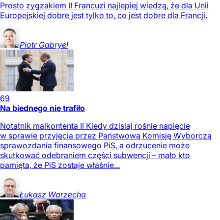
Prosto zygzakiem II Francuzi najlepiej wiedzą, że dla Unii
Europejskiej dobre jest tylko to, co jest dobre dla Francji.
Piotr
Gabryel
69
Na biednego nie trafiło
Notatnik malkontenta II Kiedy dzisiaj rośnie napięcie
w sprawie przyjęcia przez Państwową Komisję Wyborczą
sprawozdania finansowego PiS, a odrzucenie może
skutkować odebraniem części subwencji – mało kto
pamięta, że PiS zostaje właśnie...
Łukasz
Warzecha