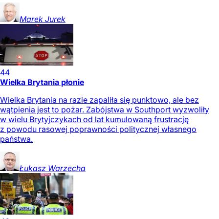
Marek
Jurek
44
Wielka Brytania płonie
Wielka Brytania na razie zapaliła się punktowo, ale bez
wątpienia jest to pożar. Zabójstwa w Southport wyzwoliły
w wielu Brytyjczykach od lat kumulowaną frustrację
z powodu rasowej poprawności politycznej własnego
państwa.
Łukasz
Warzecha