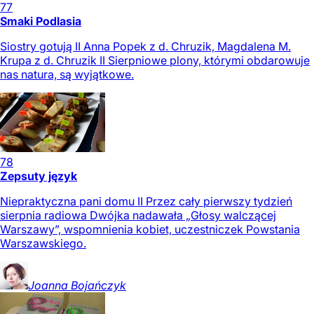
77
Smaki Podlasia
Siostry gotują II Anna Popek z d. Chruzik, Magdalena M.
Krupa z d. Chruzik II Sierpniowe plony, którymi obdarowuje
nas natura, są wyjątkowe.
78
Zepsuty język
Niepraktyczna pani domu II Przez cały pierwszy tydzień
sierpnia radiowa Dwójka nadawała „Głosy walczącej
Warszawy”, wspomnienia kobiet, uczestniczek Powstania
Warszawskiego.
Joanna
Bojańczyk