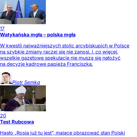
17
Watykańska mgła – polska mgła
W kwestii najważniejszych stolic arcybiskupich w Polsce
na szybkie zmiany raczej się nie zanosi. I, co więcej,
wszelkie gazetowe spekulacje nie muszą się nałożyć
na decyzje kadrowe papieża Franciszka.
Piotr
Semka
20
Test Rubcowa
Hasło „Rosja już tu jest”, mające obrazować stan Polski