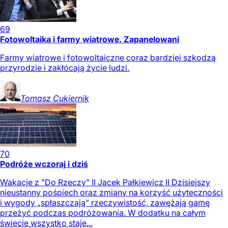
69
Fotowoltaika i farmy wiatrowe. Zapanelowani
Farmy wiatrowe i fotowoltaiczne coraz bardziej szkodzą
przyrodzie i zakłócają życie ludzi.
Tomasz
Cukiernik
70
Podróże wczoraj i dziś
Wakacje z "Do Rzeczy" II Jacek Pałkiewicz II Dzisiejszy
nieustanny pośpiech oraz zmiany na korzyść użyteczności
i wygody „spłaszczają” rzeczywistość, zawężają gamę
przeżyć podczas podróżowania. W dodatku na całym
świecie wszystko staje...