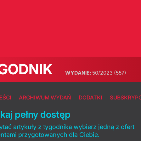
GODNIK
WYDANIE
:
50/2023
(557)
EŚCI
ARCHIWUM WYDAŃ
DODATKI
SUBSKRYP
kaj pełny dostęp
tać artykuły z tygodnika wybierz jedną z ofert
entami przygotowanych dla Ciebie.