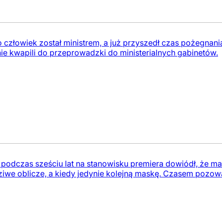
co człowiek został ministrem, a już przyszedł czas pożegnani
ie kwapili do przeprowadzki do ministerialnych gabinetów.
odczas sześciu lat na stanowisku premiera dowiódł, że ma w
iwe oblicze, a kiedy jedynie kolejną maskę. Czasem pozow