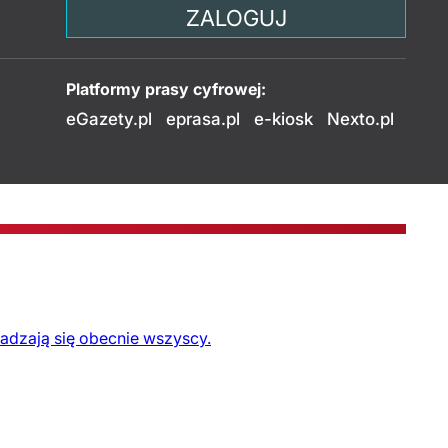
ZALOGUJ
Platformy prasy cyfrowej:
eGazety.pl
eprasa.pl
e-kiosk
Nexto.pl
adzają się obecnie wszyscy.