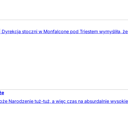
yrekcja stoczni w Monfalcone pod Triestem wymyśliła, że o
że
e Narodzenie tuż-tuż, a więc czas na absurdalnie wysoki