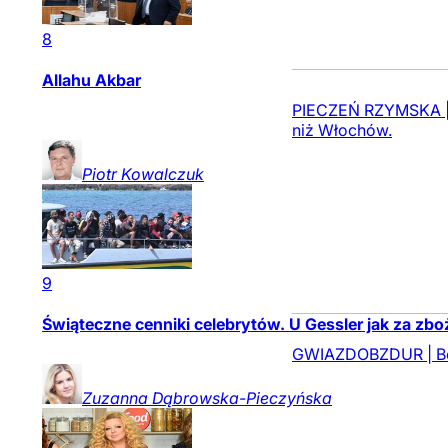
8
Allahu Akbar
PIECZEŃ RZYMSKA | D
niż Włochów.
Piotr
Kowalczuk
9
Świąteczne cenniki celebrytów. U Gessler jak za zbo
GWIAZDOBZDUR | Boż
Zuzanna
Dąbrowska-Pieczyńska