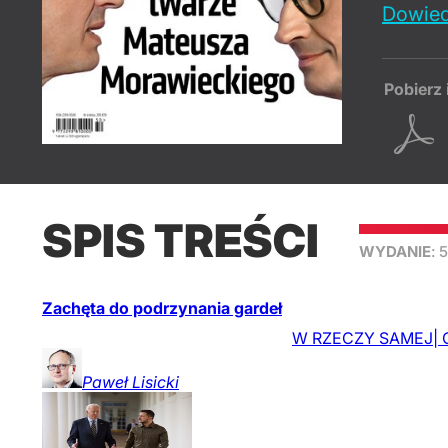
Dowied
Pobierz 
SPIS TREŚCI
WYDANIE
: 
Zachęta do podrzynania gardeł
W RZECZY SAMEJ| Co 
Paweł
Lisicki