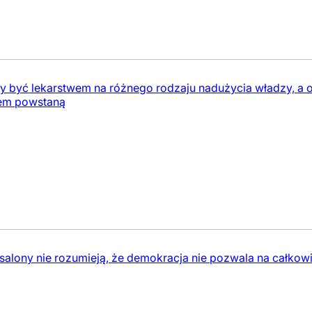
ły być lekarstwem na różnego rodzaju nadużycia władzy, a 
wem powstaną
alony nie rozumieją, że demokracja nie pozwala na całkowi