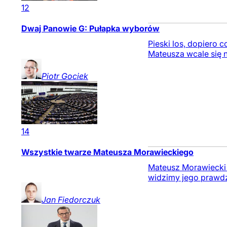
12
Dwaj Panowie G: Pułapka wyborów
Pieski los, dopiero 
Mateusza wcale się n
Piotr
Gociek
14
Wszystkie twarze Mateusza Morawieckiego
Mateusz Morawiecki p
widzimy jego prawdz
Jan
Fiedorczuk