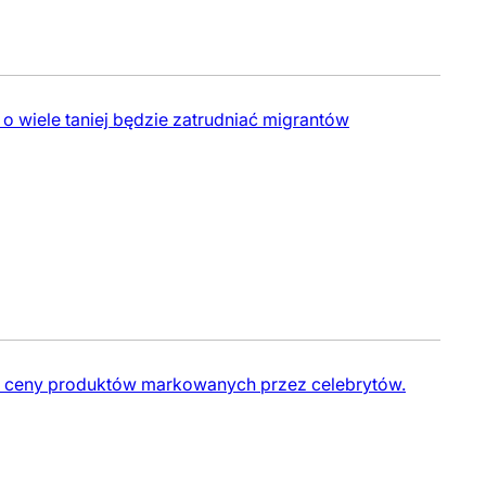
 wiele taniej będzie zatrudniać migrantów
e ceny produktów markowanych przez celebrytów.