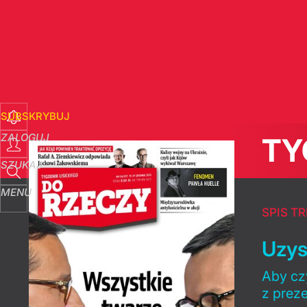
SUBSKRYBUJ
ZALOGUJ
TY
SZUKAJ
MENU
SPIS TR
Uzys
Aby czy
z prez