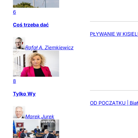
6
Coś trzeba dać
PŁYWANIE W KISIELU |
Rafał A.
Ziemkiewicz
8
Tylko Wy
OD POCZĄTKU | Białys
Marek
Jurek