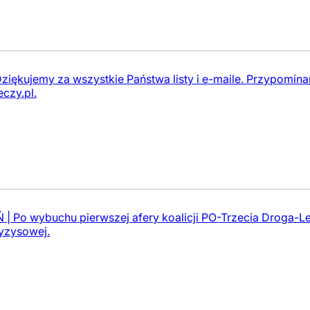
Dziękujemy za wszystkie Państwa listy i e-maile. Przypomin
eczy.pl
.
 Po wybuchu pierwszej afery koalicji PO-Trzecia Droga-Le
ryzysowej.