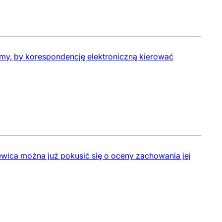
amy, by korespondencję elektroniczną kierować
wica można już pokusić się o oceny zachowania jej