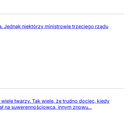
a. Jednak niektórzy ministrowie trzeciego rządu
iele twarzy. Tak wiele, że trudno dociec, kiedy
ał na suwerennościowca, innym znowu...