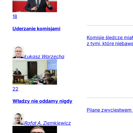
18
Uderzanie komisjami
Komisje śledcze mia
z tymi, które nieba
Łukasz
Warzecha
22
Władzy nie oddamy nigdy
Pijane zwycięstwem s
Rafał A.
Ziemkiewicz