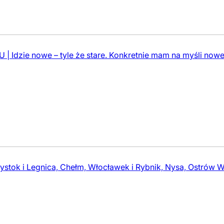
 Idzie nowe – tyle że stare. Konkretnie mam na myśli nowe
tok i Legnica, Chełm, Włocławek i Rybnik, Nysa, Ostrów Wiel