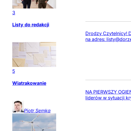
3
Listy do redakcji
Drodzy Czytelnicy! 
na adres:
listy@dorz
5
Wiatrakowanie
NA PIERWSZY OGIEŃ |
liderów w sytuacji k
Piotr
Semka