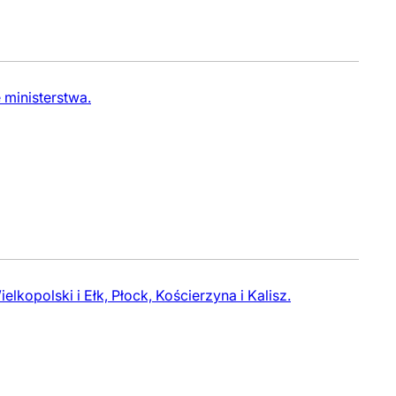
 ministerstwa.
kopolski i Ełk, Płock, Kościerzyna i Kalisz.