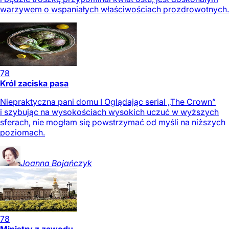
warzywem o wspaniałych właściwościach prozdrowotnych.
78
Król zaciska pasa
Niepraktyczna pani domu I Oglądając serial „The Crown”
i szybując na wysokościach wysokich uczuć w wyższych
sferach, nie mogłam się powstrzymać od myśli na niższych
poziomach.
Joanna
Bojańczyk
78
Ministry z zawodu