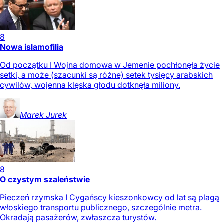
8
Nowa islamofilia
Od początku I Wojna domowa w Jemenie pochłonęła życie
setki, a może (szacunki są różne) setek tysięcy arabskich
cywilów, wojenna klęska głodu dotknęła miliony.
Marek
Jurek
8
O czystym szaleństwie
Pieczeń rzymska I Cygańscy kieszonkowcy od lat są plagą
włoskiego transportu publicznego, szczególnie metra.
Okradają pasażerów, zwłaszcza turystów.