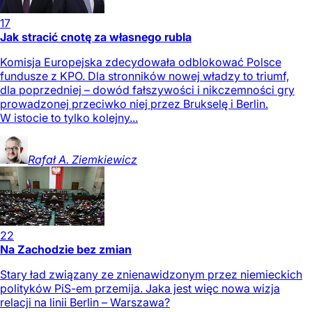
17
Jak stracić cnotę za własnego rubla
Komisja Europejska zdecydowała odblokować Polsce
fundusze z KPO. Dla stronników nowej władzy to triumf,
dla poprzedniej – dowód fałszywości i nikczemności gry
prowadzonej przeciwko niej przez Brukselę i Berlin.
W istocie to tylko kolejny...
Rafał A.
Ziemkiewicz
22
Na Zachodzie bez zmian
Stary ład związany ze znienawidzonym przez niemieckich
polityków PiS-em przemija. Jaka jest więc nowa wizja
relacji na linii Berlin – Warszawa?