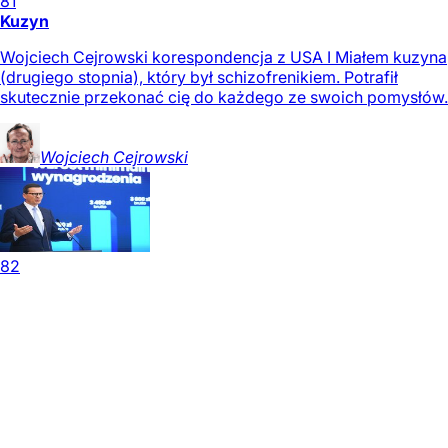
81
Kuzyn
Wojciech Cejrowski korespondencja z USA I Miałem kuzyna
(drugiego stopnia), który był schizofrenikiem. Potrafił
skutecznie przekonać cię do każdego ze swoich pomysłów.
Wojciech
Cejrowski
82