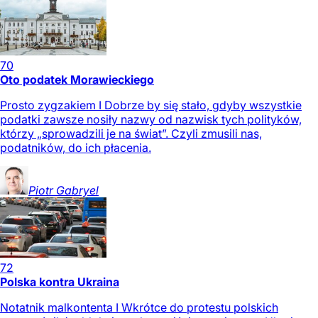
70
Oto podatek Morawieckiego
Prosto zygzakiem I Dobrze by się stało, gdyby wszystkie
podatki zawsze nosiły nazwy od nazwisk tych polityków,
którzy „sprowadzili je na świat”. Czyli zmusili nas,
podatników, do ich płacenia.
Piotr
Gabryel
72
Polska kontra Ukraina
Notatnik malkontenta I Wkrótce do protestu polskich