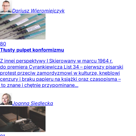
Dariusz
Wieromiejczyk
80
Tłusty pulpet konformizmu
Z innej perspektywy I Skierowany w marcu 1964 r.
do premiera Cyrankiewicza List 34 – pierwszy pisarski
protest przeciw zamordyzmowi w kulturze, kneblowi
cenzury i braku papieru na książki oraz czasopisma –
to znane i chętnie przypominane...
Joanna
Siedlecka