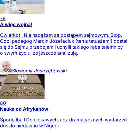
79
A więc wojna!
Ćwierkot I Nie nadążam za postępem sejmowym. Stop.
Cool pedagog Marcin Józefaciuk (ten z tatuażami) dostał
się do Sejmu przebojem i uchylił takiego rąba tajemnicy
o swym życiu, że jeszcze analizuję.
Sławomir
Jastrzębowski
80
Nauka od Afrykanów
Spode łba I Do ciekawych, acz dramatycznych wydarzeń
doszło niedawno w Nigerii.