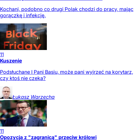
Kochani, podobno co drugi Polak chodzi do pracy, mając
gorączkę i infekcję.
11
Kuszenie
Podsłuchane I Pani Basiu, może pani wyjrzeć na korytarz,
czy ktoś nie czeka?
Łukasz
Warzecha
11
Opozycja z "zagranicą" przeciw królowi