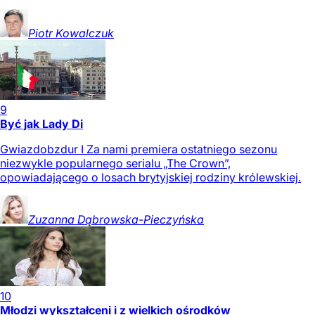
Piotr
Kowalczuk
9
Być jak Lady Di
Gwiazdobzdur I Za nami premiera ostatniego sezonu
niezwykle popularnego serialu „The Crown”,
opowiadającego o losach brytyjskiej rodziny królewskiej.
Zuzanna
Dąbrowska-Pieczyńska
10
Młodzi wykształceni i z wielkich ośrodków