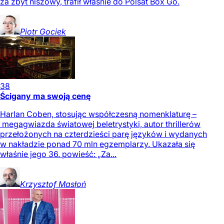
za zbyt niszowy, trafił właśnie do Polsat Box Go.
Piotr
Gociek
38
Ścigany ma swoją cenę
Harlan Coben, stosując współczesną nomenklaturę –
megagwiazda światowej beletrystyki, autor thrillerów
przełożonych na czterdzieści parę języków i wydanych
w nakładzie ponad 70 mln egzemplarzy. Ukazała się
właśnie jego 36. powieść: „Za...
Krzysztof
Masłoń