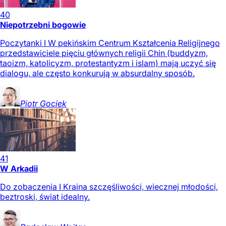
40
Niepotrzebni bogowie
Poczytanki I W pekińskim Centrum Kształcenia Religijnego
przedstawiciele pięciu głównych religii Chin (buddyzm,
taoizm, katolicyzm, protestantyzm i islam) mają uczyć się
dialogu, ale często konkurują w absurdalny sposób.
Piotr
Gociek
41
W Arkadii
Do zobaczenia I Kraina szczęśliwości, wiecznej młodości,
beztroski, świat idealny.