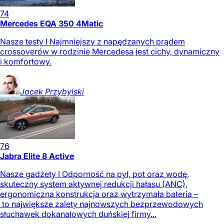
74
Mercedes EQA 350 4Matic
Nasze testy I Najmniejszy z napędzanych prądem
crossoverów w rodzinie Mercedesa jest cichy, dynamiczny
i komfortowy.
Jacek
Przybylski
76
Jabra Elite 8 Active
Nasze gadżety I Odporność na pył, pot oraz wodę,
skuteczny system aktywnej redukcji hałasu (ANC),
ergonomiczna konstrukcja oraz wytrzymała bateria –
to największe zalety najnowszych bezprzewodowych
słuchawek dokanałowych duńskiej firmy...