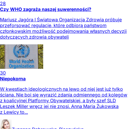
28
Czy WHO zagraża naszej suwerenności?
Mariusz Jagóra I Światowa Organizacja Zdrowia próbuje
przeforsować regulacje, które odbiorą państwom
członkowskim możliwość podejmowania własnych decyzji
dotyczących zdrowia obywateli
30
Niepokorna
W kwestiach ideologicznych na lewo od niej jest już tylko
ściana. Nie boi się wyrazić zdania odmiennego od kolegów
z koalicyjnej Platformy Obywatelskiej, a były szef SLD
Leszek Miller wręcz jej nie znosi. Anna Maria Żukowska
z Lewicy to...