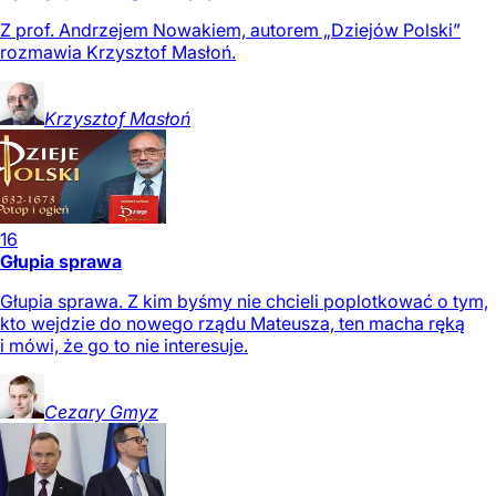
Z prof. Andrzejem Nowakiem, autorem „Dziejów Polski”
rozmawia Krzysztof Masłoń.
Krzysztof
Masłoń
16
Głupia sprawa
Głupia sprawa. Z kim byśmy nie chcieli poplotkować o tym,
kto wejdzie do nowego rządu Mateusza, ten macha ręką
i mówi, że go to nie interesuje.
Cezary
Gmyz