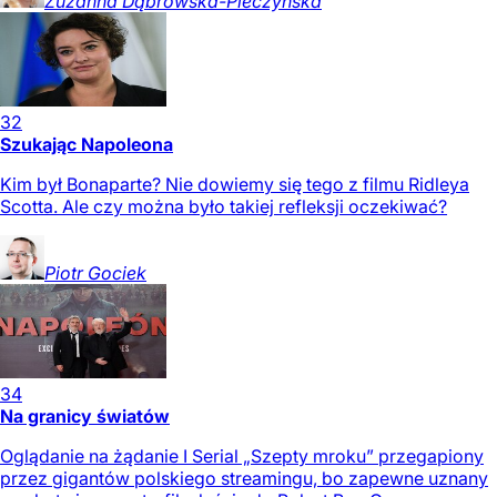
Zuzanna
Dąbrowska-Pieczyńska
32
Szukając Napoleona
Kim był Bonaparte? Nie dowiemy się tego z filmu Ridleya
Scotta. Ale czy można było takiej refleksji oczekiwać?
Piotr
Gociek
34
Na granicy światów
Oglądanie na żądanie I Serial „Szepty mroku” przegapiony
przez gigantów polskiego streamingu, bo zapewne uznany