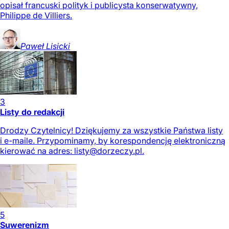
opisał francuski polityk i publicysta konserwatywny,
Philippe de Villiers.
Paweł
Lisicki
3
Listy do redakcji
Drodzy Czytelnicy! Dziękujemy za wszystkie Państwa listy
i e-maile. Przypominamy, by korespondencję elektroniczną
kierować na adres:
listy@dorzeczy.pl
.
5
Suwerenizm