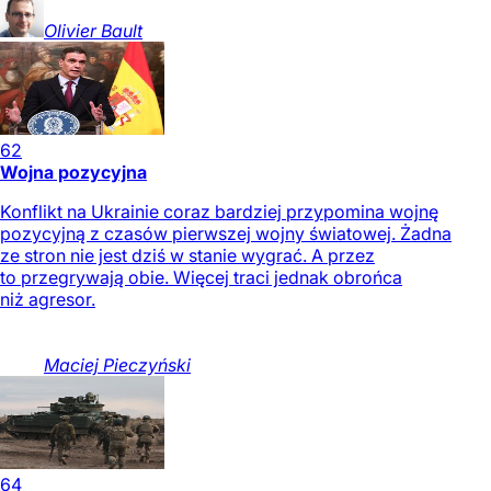
Olivier
Bault
62
Wojna pozycyjna
Konflikt na Ukrainie coraz bardziej przypomina wojnę
pozycyjną z czasów pierwszej wojny światowej. Żadna
ze stron nie jest dziś w stanie wygrać. A przez
to przegrywają obie. Więcej traci jednak obrońca
niż agresor.
Maciej
Pieczyński
64