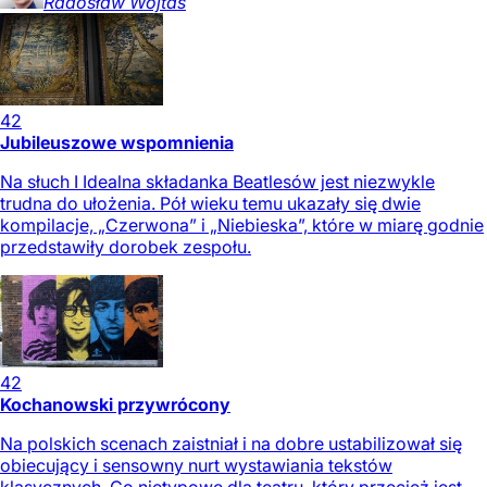
Radosław
Wojtas
42
Jubileuszowe wspomnienia
Na słuch I Idealna składanka Beatlesów jest niezwykle
trudna do ułożenia. Pół wieku temu ukazały się dwie
kompilacje, „Czerwona” i „Niebieska”, które w miarę godnie
przedstawiły dorobek zespołu.
42
Kochanowski przywrócony
Na polskich scenach zaistniał i na dobre ustabilizował się
obiecujący i sensowny nurt wystawiania tekstów
klasycznych. Co nietypowe dla teatru, który przecież jest