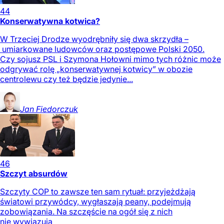
44
Konserwatywna kotwica?
W Trzeciej Drodze wyodrębniły się dwa skrzydła –
umiarkowane ludowców oraz postępowe Polski 2050.
Czy sojusz PSL i Szymona Hołowni mimo tych różnic może
odgrywać rolę „konserwatywnej kotwicy” w obozie
centrolewu czy też będzie jedynie...
Jan
Fiedorczuk
46
Szczyt absurdów
Szczyty COP to zawsze ten sam rytuał: przyjeżdżają
światowi przywódcy, wygłaszają peany, podejmują
zobowiązania. Na szczęście na ogół się z nich
nie wywiązują