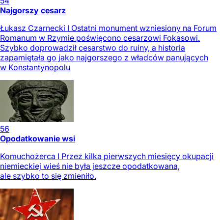
54
Najgorszy cesarz
Łukasz Czarnecki I Ostatni monument wzniesiony na Forum
Romanum w Rzymie poświęcono cesarzowi Fokasowi.
Szybko doprowadził cesarstwo do ruiny, a historia
zapamiętała go jako najgorszego z władców panujących
w Konstantynopolu
56
Opodatkowanie wsi
Komuchożerca I Przez kilka pierwszych miesięcy okupacji
niemieckiej wieś nie była jeszcze opodatkowana,
ale szybko to się zmieniło.