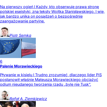
Na pierwszy ogień I Każdy, kto obserwuje prawą stronę
polskiej eseistyki, zna teksty Wojtka Stanisławskiego. I wie,
jak bardzo unika on posądzeń o bezpośrednie
zaangażowanie partyjne.
Piotr
Semka
6
Palenie Morawieckiego
Pływanie w kisielu I Trudno zrozumieć, dlaczego lider PiS
postanowił właśnie Mateusza Morawieckiego obciążyć
odium nieudanego tworzenia rządu „byle nie Tusk”.
Rafał A.
Ziemkiewicz