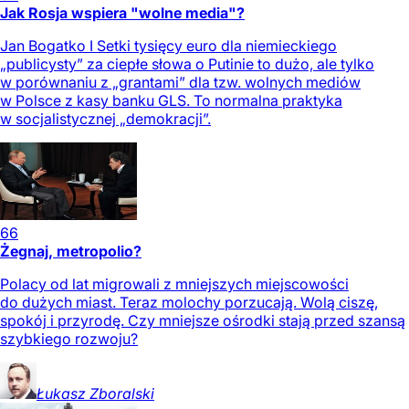
Jak Rosja wspiera "wolne media"?
Jan Bogatko I Setki tysięcy euro dla niemieckiego
„publicysty” za ciepłe słowa o Putinie to dużo, ale tylko
w porównaniu z „grantami” dla tzw. wolnych mediów
w Polsce z kasy banku GLS. To normalna praktyka
w socjalistycznej „demokracji”.
66
Żegnaj, metropolio?
Polacy od lat migrowali z mniejszych miejscowości
do dużych miast. Teraz molochy porzucają. Wolą ciszę,
spokój i przyrodę. Czy mniejsze ośrodki stają przed szansą
szybkiego rozwoju?
Łukasz
Zboralski