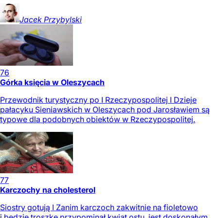
Jacek
Przybylski
76
Górka księcia w Oleszycach
Przewodnik turystyczny po I Rzeczypospolitej I Dzieje
pałacyku Sieniawskich w Oleszycach pod Jarosławiem są
typowe dla podobnych obiektów w Rzeczypospolitej.
77
Karczochy na cholesterol
Siostry gotują I Zanim karczoch zakwitnie na fioletowo
i będzie troszkę przypominał kwiat ostu, jest doskonałym