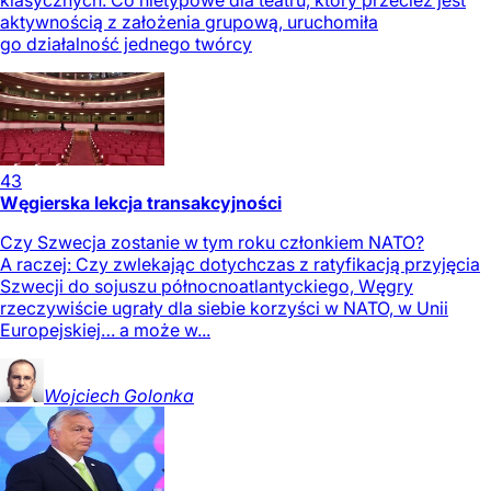
aktywnością z założenia grupową, uruchomiła
go działalność jednego twórcy
43
Węgierska lekcja transakcyjności
Czy Szwecja zostanie w tym roku członkiem NATO?
A raczej: Czy zwlekając dotychczas z ratyfikacją przyjęcia
Szwecji do sojuszu północnoatlantyckiego, Węgry
rzeczywiście ugrały dla siebie korzyści w NATO, w Unii
Europejskiej… a może w...
Wojciech
Golonka