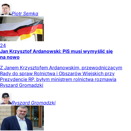
Piotr
Semka
24
Jan Krzysztof Ardanowski: PiS musi wymyślić się
na nowo
Z Janem Krzysztofem Ardanowskim, przewodniczącym
Rady do spraw Rolnictwa i Obszarów Wiejskich przy
Prezydencie RP, byłym ministrem rolnictwa rozmawia
Ryszard Gromadzki
Ryszard
Gromadzki