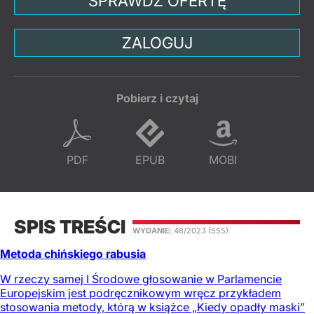
SPRAWDŹ OFERTĘ
ZALOGUJ
Pobierz i czytaj
PDF
EPUB
MOBI
SPIS TREŚCI
WYDANIE
: 48/2023
(555)
Metoda chińskiego rabusia
W rzeczy samej I Środowe głosowanie w Parlamencie
Europejskim jest podręcznikowym wręcz przykładem
stosowania metody, którą w książce „Kiedy opadły maski”