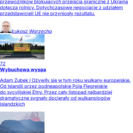
przewoźników blokujących przejścia graniczne z Ukrainą
dołączą rolnicy. Dotychczasowe negocjacje z udziałem
przedstawicieli UE nie przyniosły rezultatu.
Łukasz
Warzecha
72
Wybuchowa wyspa
Adam Zubek I Ożywiły się w tym roku wulkany europejskie.
Od Islandii przez podneapolskie Pola Flegrejskie
do sycylijskiej Etny. Przez cały listopad najbardziej
dramatyczne sygnały docierały od wulkanologów
islandzkich