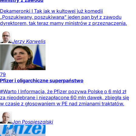
Dekameronki I Tak jak w kultowej już komedii
„Poszukiwany, poszukiwana” jeden pan był z zawodu
dyrektorem, tak teraz mamy ministrów z przeznaczenia.
Jerzy
Karwelis
79
Pfizer i oligarchiczne superpaństwo
#Warto I Informacja, że Pfizer pozywa Polskę o 6 mld zł
za nieodebrane i niezapłacone 60 mln dawek, zbiegła się
w czasie z głosowaniem w PE nad zmianami traktatów.
Jan
Pospieszalski