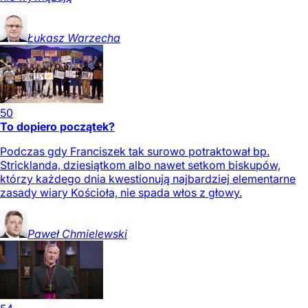
Łukasz
Warzecha
50
To dopiero początek?
Podczas gdy Franciszek tak surowo potraktował bp.
Stricklanda, dziesiątkom albo nawet setkom biskupów,
którzy każdego dnia kwestionują najbardziej elementarne
zasady wiary Kościoła, nie spada włos z głowy.
Paweł
Chmielewski