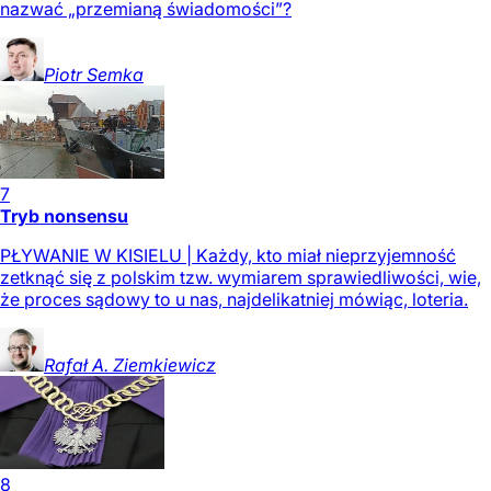
nazwać „przemianą świadomości”?
Piotr
Semka
7
Tryb nonsensu
PŁYWANIE W KISIELU | Każdy, kto miał nieprzyjemność
zetknąć się z polskim tzw. wymiarem sprawiedliwości, wie,
że proces sądowy to u nas, najdelikatniej mówiąc, loteria.
Rafał A.
Ziemkiewicz
8