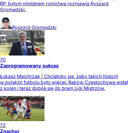
RP, byłym ministrem rolnictwa rozmawia Ryszard
Gromadzki.
Ryszard
Gromadzki
70
Zaprogramowany sukces
Łukasz Majchrzak | Chciałoby się, żeby takich historii
w polskim futbolu było więcej. Raków Częstochowa wstał
z kolan i teraz dobija się do bram Ligi Mistrzów.
72
Znachor