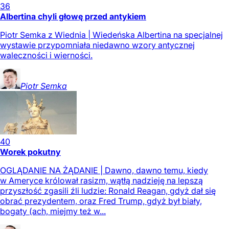
36
Albertina chyli głowę przed antykiem
Piotr Semka z Wiednia | Wiedeńska Albertina na specjalnej
wystawie przypomniała niedawno wzory antycznej
waleczności i wierności.
Piotr
Semka
40
Worek pokutny
OGLĄDANIE NA ŻĄDANIE | Dawno, dawno temu, kiedy
w Ameryce królował rasizm, wątłą nadzieję na lepszą
przyszłość zgasili źli ludzie: Ronald Reagan, gdyż dał się
obrać prezydentem, oraz Fred Trump, gdyż był biały,
bogaty (ach, miejmy też w...