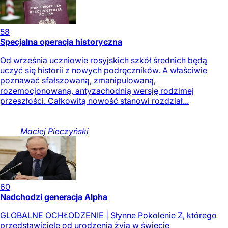
58
Specjalna operacja historyczna
Od września uczniowie rosyjskich szkół średnich będą
uczyć się historii z nowych podręczników. A właściwie
poznawać sfałszowaną, zmanipulowaną,
rozemocjonowaną, antyzachodnią wersję rodzimej
przeszłości. Całkowitą nowość stanowi rozdział...
Maciej
Pieczyński
60
Nadchodzi generacja Alpha
GLOBALNE OCHŁODZENIE | Słynne Pokolenie Z, którego
przedstawiciele od urodzenia żyją w świecie