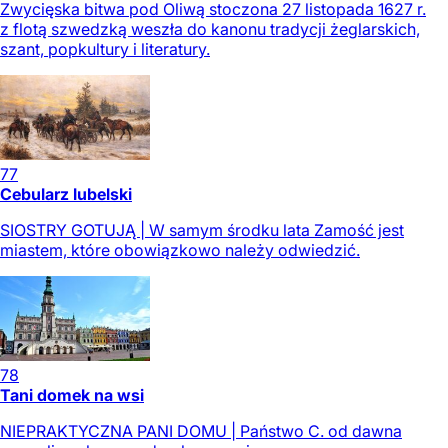
Zwycięska bitwa pod Oliwą stoczona 27 listopada 1627 r.
z flotą szwedzką weszła do kanonu tradycji żeglarskich,
szant, popkultury i literatury.
77
Cebularz lubelski
SIOSTRY GOTUJĄ | W samym środku lata Zamość jest
miastem, które obowiązkowo należy odwiedzić.
78
Tani domek na wsi
NIEPRAKTYCZNA PANI DOMU | Państwo C. od dawna