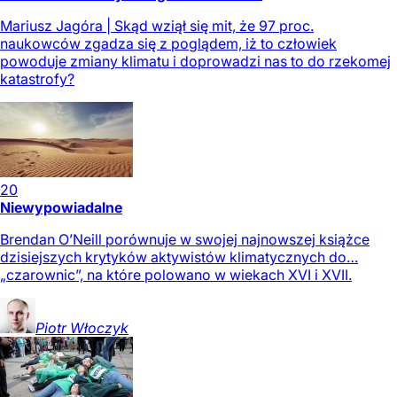
Mariusz Jagóra | Skąd wziął się mit, że 97 proc.
naukowców zgadza się z poglądem, iż to człowiek
powoduje zmiany klimatu i doprowadzi nas to do rzekomej
katastrofy?
20
Niewypowiadalne
Brendan O’Neill porównuje w swojej najnowszej książce
dzisiejszych krytyków aktywistów klimatycznych do…
„czarownic”, na które polowano w wiekach XVI i XVII.
Piotr
Włoczyk