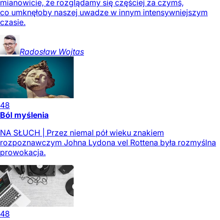
mianowicie, że rozglądamy się częściej za czymś,
co umknęłoby naszej uwadze w innym intensywniejszym
czasie.
Radosław
Wojtas
48
Ból myślenia
NA SŁUCH | Przez niemal pół wieku znakiem
rozpoznawczym Johna Lydona vel Rottena była rozmyślna
prowokacja.
48