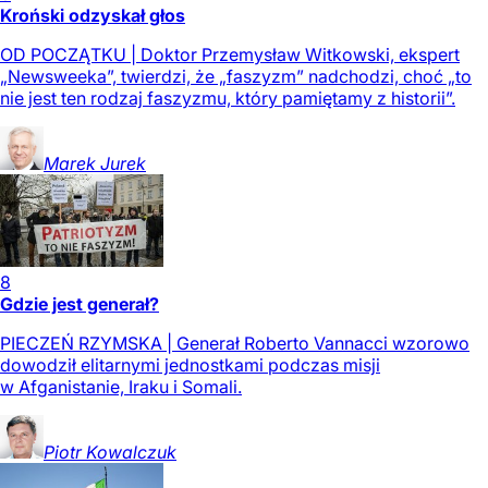
Kroński odzyskał głos
OD POCZĄTKU | Doktor Przemysław Witkowski, ekspert
„Newsweeka”, twierdzi, że „faszyzm” nadchodzi, choć „to
nie jest ten rodzaj faszyzmu, który pamiętamy z historii”.
Marek
Jurek
8
Gdzie jest generał?
PIECZEŃ RZYMSKA | Generał Roberto Vannacci wzorowo
dowodził elitarnymi jednostkami podczas misji
w Afganistanie, Iraku i Somali.
Piotr
Kowalczuk