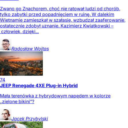
Zwano go Znachorem, choć nie ratował ludzi od chorób,
tylko zabytki przed popadnięciem w ruinę. W dalekim
Wietnamie zamieszkał w szałasie, wzbudzał zaaferowanie,
ostatecznie zdobył uznanie. Kazimierz Kwiatkowski –
człowiek, dzięki...
Radosław
Wojtas
74
JEEP Renegade 4XE Plug-in Hybrid
Mała terenówka z hybrydowym napędem w kolorze
„zielone bikini”?
Jacek
Przybylski