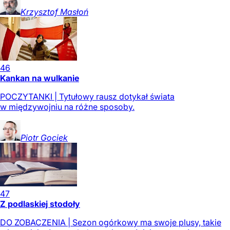
Krzysztof
Masłoń
46
Kankan na wulkanie
POCZYTANKI | Tytułowy rausz dotykał świata
w międzywojniu na różne sposoby.
Piotr
Gociek
47
Z podlaskiej stodoły
DO ZOBACZENIA | Sezon ogórkowy ma swoje plusy, takie