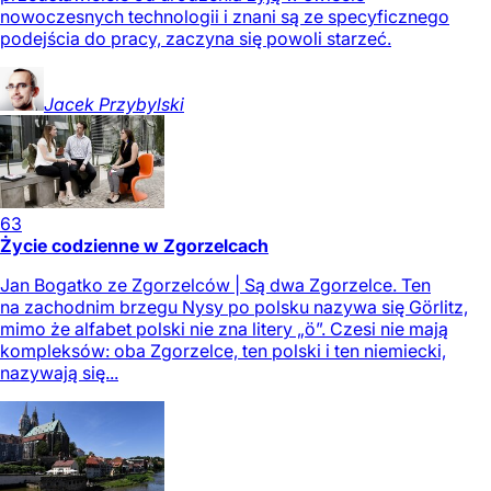
nowoczesnych technologii i znani są ze specyficznego
podejścia do pracy, zaczyna się powoli starzeć.
Jacek
Przybylski
63
Życie codzienne w Zgorzelcach
Jan Bogatko ze Zgorzelców | Są dwa Zgorzelce. Ten
na zachodnim brzegu Nysy po polsku nazywa się Görlitz,
mimo że alfabet polski nie zna litery „ö”. Czesi nie mają
kompleksów: oba Zgorzelce, ten polski i ten niemiecki,
nazywają się...