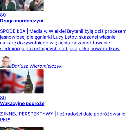
80
Droga morderczyni
SPODE ŁBA | Media w Wielkiej Brytanii żyją dziś procesem
jasnowłosej pielęgniarki Lucy Letby, skazanej właśnie
na karę dożywotniego więzienia za zamordowanie
siedmiorga pozostających pod jej opieką noworodków.
Dariusz
Wieromiejczyk
80
Wakacyjne podróże
Z INNEJ PERSPEKTYWY | Ileż radości daje podróżowanie
PKP!