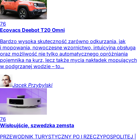
76
Ecovacs Deebot T20 Omni
Bardzo wysoka skuteczność zarówno odkurzania, jak
i mopowania, nowoczesne wzornictwo, intuicyjna obsługa
oraz możliwość nie tylko automatycznego opróżniania
pojemnika na kurz, lecz także mycia nakładek mopujących
w podgrzanej wodzie – to...
Jacek
Przybylski
76
Wisłoujście, szwedzka zemsta
PRZEWODNIK TURYSTYCZNY PO I RZECZYPOSPOLITEJ |