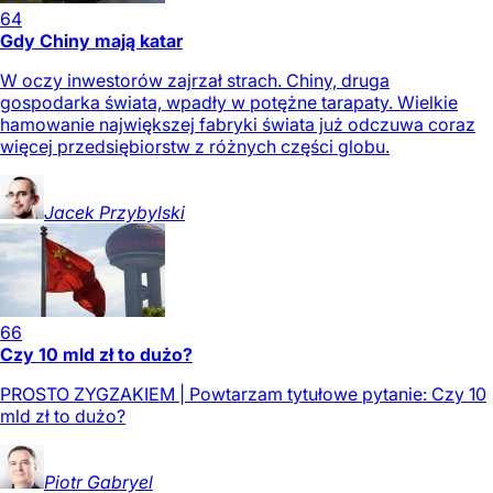
64
Gdy Chiny mają katar
W oczy inwestorów zajrzał strach. Chiny, druga
gospodarka świata, wpadły w potężne tarapaty. Wielkie
hamowanie największej fabryki świata już odczuwa coraz
więcej przedsiębiorstw z różnych części globu.
Jacek
Przybylski
66
Czy 10 mld zł to dużo?
PROSTO ZYGZAKIEM | Powtarzam tytułowe pytanie: Czy 10
mld zł to dużo?
Piotr
Gabryel