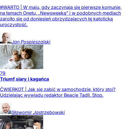
#WARTO | W maju, gdy zaczynają się pierwsze komunie,
na łamach Onetu, „Newsweeka” i w podobnych mediach
zaroiło się od doniesień obrzydzających tę katolicką
uroczystość.
Jan
Pospieszalski
79
Triumf siary i kagańca
ĆWIERKOT | Jak się zabić w samochodzie, który stoi?
Udzielając wywiadu redaktor Beacie Tadli. Stop.
Sławomir
Jastrzębowski