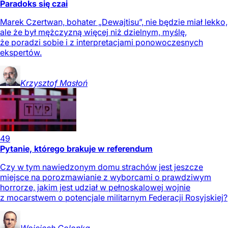
Paradoks się czai
Marek Czertwan, bohater „Dewajtisu”, nie będzie miał lekko,
ale że był mężczyzną więcej niż dzielnym, myślę,
że poradzi sobie i z interpretacjami ponowoczesnych
ekspertów.
Krzysztof
Masłoń
49
Pytanie, którego brakuje w referendum
Czy w tym nawiedzonym domu strachów jest jeszcze
miejsce na porozmawianie z wyborcami o prawdziwym
horrorze, jakim jest udział w pełnoskalowej wojnie
z mocarstwem o potencjale militarnym Federacji Rosyjskiej?