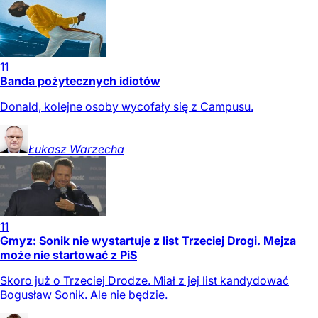
11
Banda pożytecznych idiotów
Donald, kolejne osoby wycofały się z Campusu.
Łukasz
Warzecha
11
Gmyz: Sonik nie wystartuje z list Trzeciej Drogi. Mejza
może nie startować z PiS
Skoro już o Trzeciej Drodze. Miał z jej list kandydować
Bogusław Sonik. Ale nie będzie.