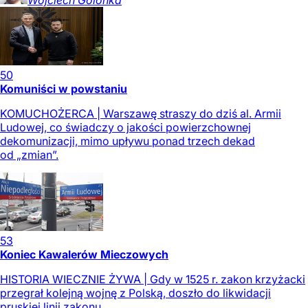
Wojciech
Golonka
50
Komuniści w powstaniu
KOMUCHOŻERCA | Warszawę straszy do dziś al. Armii
Ludowej, co świadczy o jakości powierzchownej
dekomunizacji, mimo upływu ponad trzech dekad
od „zmian”.
53
Koniec Kawalerów Mieczowych
HISTORIA WIECZNIE ŻYWA | Gdy w 1525 r. zakon krzyżacki
przegrał kolejną wojnę z Polską, doszło do likwidacji
pruskiej linii zakonu.