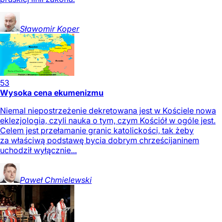
Sławomir
Koper
53
Wysoka cena ekumenizmu
Niemal niepostrzeżenie dekretowana jest w Kościele nowa
eklezjologia, czyli nauka o tym, czym Kościół w ogóle jest.
Celem jest przełamanie granic katolickości, tak żeby
za właściwą podstawę bycia dobrym chrześcijaninem
uchodził wyłącznie...
Paweł
Chmielewski