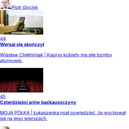
Piotr
Gociek
44
Wersal się skończył
Wiesław Chełminiak | Kaprys kobiety ma siłę bomby
atomowej.
45
Czterdzieści arów baćkauszczyny
MOJA PÓŁKA | Łukaszenka miał powiedzieć, że wychował
się na jego wierszach.