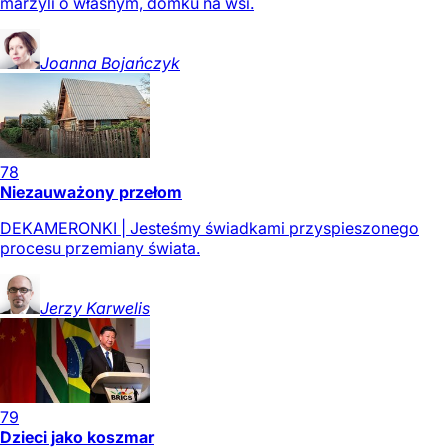
marzyli o własnym, domku na wsi.
Joanna
Bojańczyk
78
Niezauważony przełom
DEKAMERONKI | Jesteśmy świadkami przyspieszonego
procesu przemiany świata.
Jerzy
Karwelis
79
Dzieci jako koszmar