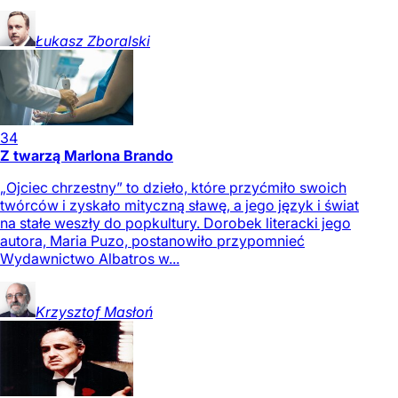
Łukasz
Zboralski
34
Z twarzą Marlona Brando
„Ojciec chrzestny” to dzieło, które przyćmiło swoich
twórców i zyskało mityczną sławę, a jego język i świat
na stałe weszły do popkultury. Dorobek literacki jego
autora, Maria Puzo, postanowiło przypomnieć
Wydawnictwo Albatros w...
Krzysztof
Masłoń