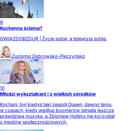
9
Kuchenna ściema?
GWIAZDOBZDUR | Życie sobie, a telewizja sobie.
Zuzanna
Dąbrowska-Pieczyńska
10
Młodzi wykształceni i z wielkich ośrodków
Kochani, był kiedyś taki zespół Queen, dawno temu,
w czasach, kiedy według boomerów istniała jeszcze
prawdziwa muzyka, a Zbigniew Hołdys nie korzystał
z mediów społecznościowych.