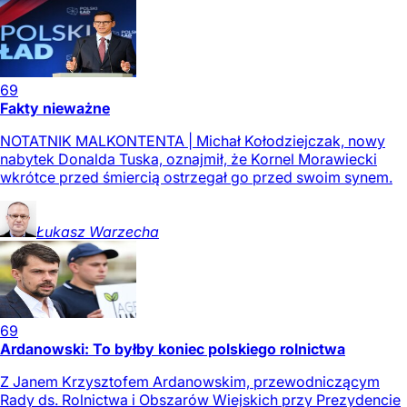
69
Fakty nieważne
NOTATNIK MALKONTENTA | Michał Kołodziejczak, nowy
nabytek Donalda Tuska, oznajmił, że Kornel Morawiecki
wkrótce przed śmiercią ostrzegał go przed swoim synem.
Łukasz
Warzecha
69
Ardanowski: To byłby koniec polskiego rolnictwa
Z Janem Krzysztofem Ardanowskim, przewodniczącym
Rady ds. Rolnictwa i Obszarów Wiejskich przy Prezydencie