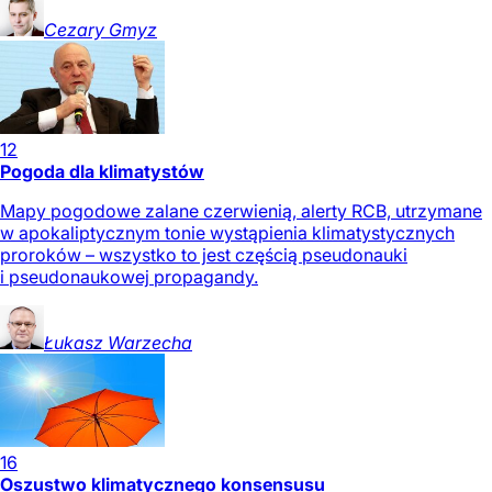
Cezary
Gmyz
12
Pogoda dla klimatystów
Mapy pogodowe zalane czerwienią, alerty RCB, utrzymane
w apokaliptycznym tonie wystąpienia klimatystycznych
proroków – wszystko to jest częścią pseudonauki
i pseudonaukowej propagandy.
Łukasz
Warzecha
16
Oszustwo klimatycznego konsensusu