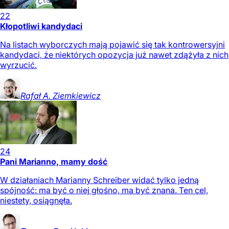
22
Kłopotliwi kandydaci
Na listach wyborczych mają pojawić się tak kontrowersyjni
kandydaci, że niektórych opozycja już nawet zdążyła z nich
wyrzucić.
Rafał A.
Ziemkiewicz
24
Pani Marianno, mamy dość
W działaniach Marianny Schreiber widać tylko jedną
spójność: ma być o niej głośno, ma być znana. Ten cel,
niestety, osiągnęła.