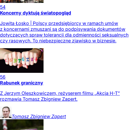
54
Koncerny dyktują światopogląd
Jowita Łosko | Polscy przedsiębiorcy w ramach umów
z koncernami zmuszani są do podpisywania dokumentów
dotyczących spraw tolerancji dla odmienności seksualnych
czy rasowych. To niebezpieczne zjawisko w biznesie.
56
Rabunek graniczny
Z Jerzym Oleszkowiczem, reżyserem filmu „Akcja H-T”
rozmawia Tomasz Zbigniew Zapert.
Tomasz Zbigniew
Zapert