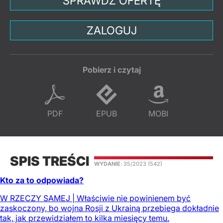
SPRAWDŹ OFERTĘ
ZALOGUJ
Pobierz i czytaj
PDF
EPUB
MOBI
SPIS TREŚCI
WYDANIE
: 35/2023
(542)
Kto za to odpowiada?
W RZECZY SAMEJ | Właściwie nie powinienem być
zaskoczony, bo wojna Rosji z Ukrainą przebiega dokładnie
tak, jak przewidziałem to kilka miesięcy temu.