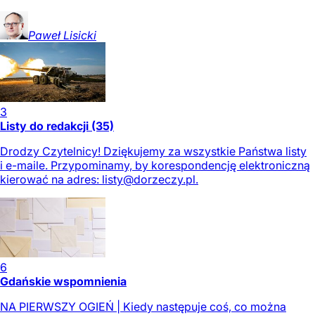
Paweł
Lisicki
3
Listy do redakcji (35)
Drodzy Czytelnicy! Dziękujemy za wszystkie Państwa listy
i e-maile. Przypominamy, by korespondencję elektroniczną
kierować na adres:
listy@dorzeczy.pl
.
6
Gdańskie wspomnienia
NA PIERWSZY OGIEŃ | Kiedy następuje coś, co można