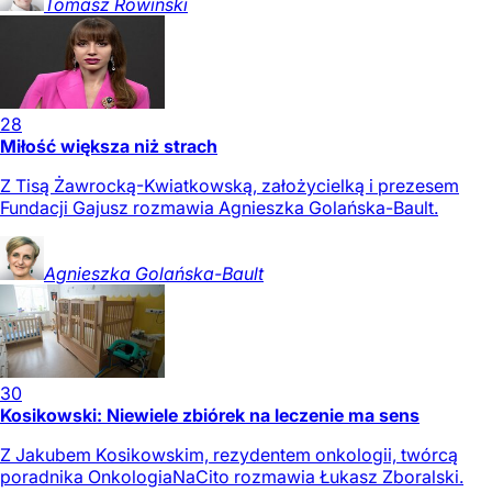
Tomasz
Rowiński
28
Miłość większa niż strach
Z Tisą Żawrocką-Kwiatkowską, założycielką i prezesem
Fundacji Gajusz rozmawia Agnieszka Golańska-Bault.
Agnieszka
Golańska-Bault
30
Kosikowski: Niewiele zbiórek na leczenie ma sens
Z Jakubem Kosikowskim, rezydentem onkologii, twórcą
poradnika OnkologiaNaCito rozmawia Łukasz Zboralski.