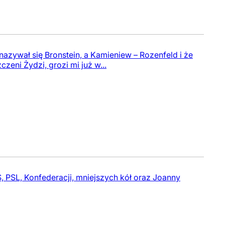
nazywał się Bronstein, a Kamieniew – Rozenfeld i że
eni Żydzi, grozi mi już w...
, PSL, Konfederacji, mniejszych kół oraz Joanny