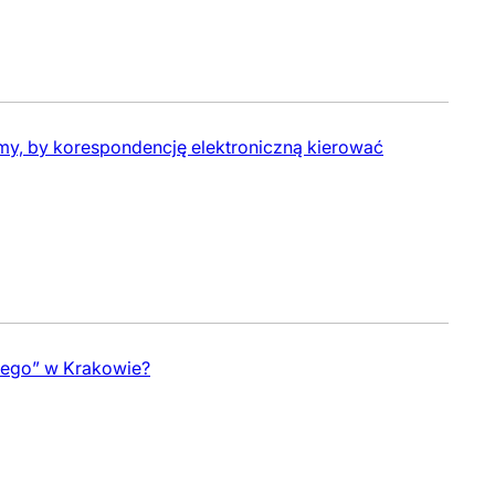
amy, by korespondencję elektroniczną kierować
rtego” w Krakowie?