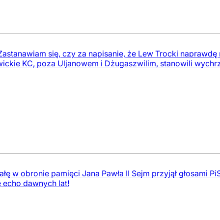
I Zastanawiam się, czy za napisanie, że Lew Trocki naprawdę 
ickie KC, poza Uljanowem i Dżugaszwilim, stanowili wychrzcz
łę w obronie pamięci Jana Pawła II Sejm przyjął głosami PiS
e echo dawnych lat!