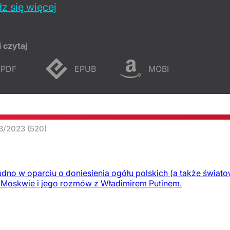
z się więcej
i czytaj
PDF
EPUB
MOBI
13/2023
(520)
rudno w oparciu o doniesienia ogółu polskich (a także świa
w Moskwie i jego rozmów z Władimirem Putinem.