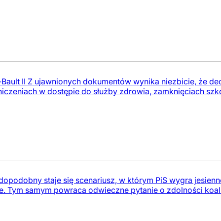
Bault II Z ujawnionych dokumentów wynika niezbicie, że d
czeniach w dostępie do służby zdrowia, zamknięciach szkół,
dopodobny staje się scenariusz, w którym PiS wygra jesien
e. Tym samym powraca odwieczne pytanie o zdolności koal