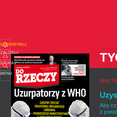
SUBSKRYBUJ
ZALOGUJ
TY
SZUKAJ
MENU
SPIS TR
Uzys
Aby czy
z prez