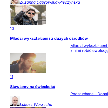
Zuzanna
Dąbrowska-Pieczyńska
10
Młodzi wykształceni i z dużych ośrodków
Młodzi wykształceni 
z nimi robić ewolucj
11
Stawiamy na świeckość
Podsłuchane II Donald
Łukasz
Warzecha