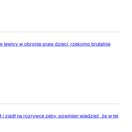
 lewicy w obronie praw dzieci, rzekomo brutalnie
 i zjadł na rozrywce zęby, powinien wiedzieć, że w tej