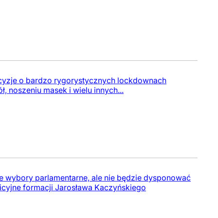
ecyzje o bardzo rygorystycznych lockdownach
 noszeniu masek i wielu innych...
ne wybory parlamentarne, ale nie będzie dysponować
icyjne formacji Jarosława Kaczyńskiego