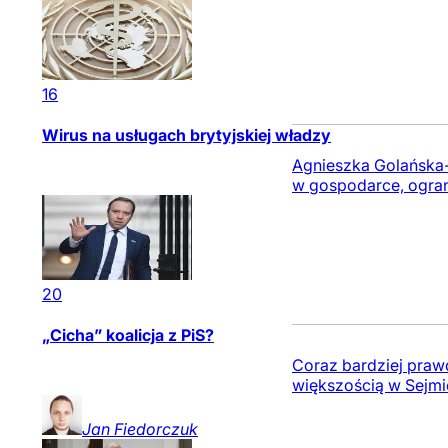
16
Wirus na usługach brytyjskiej władzy
Agnieszka Golańska-
w gospodarce, ograni
20
„Cicha” koalicja z PiS?
Coraz bardziej praw
większością w Sejmi
Jan
Fiedorczuk