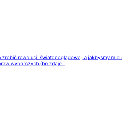
da zrobić rewolucji światopoglądowej, a jakbyśmy mieli
praw wyborczych (bo zdaje...