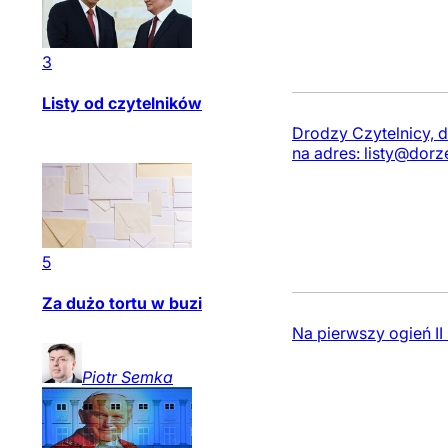
3
Listy od czytelników
Drodzy Czytelnicy, d
na adres:
listy@dorz
5
Za dużo tortu w buzi
Na pierwszy ogień II
Piotr
Semka