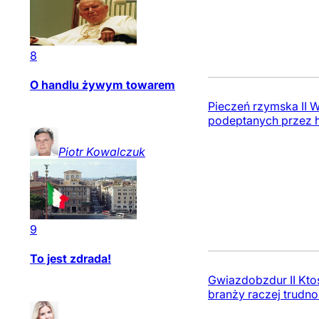
8
O handlu żywym towarem
Pieczeń rzymska II 
podeptanych przez 
Piotr
Kowalczuk
9
To jest zdrada!
Gwiazdobzdur II Ktoś
branży raczej trudno