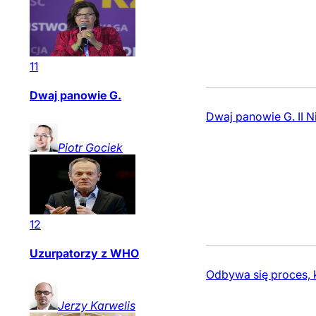
11
Dwaj panowie G.
Dwaj panowie G. II N
Piotr
Gociek
12
Uzurpatorzy z WHO
Odbywa się proces, 
Jerzy
Karwelis