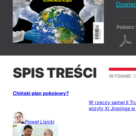
Dowied
Pobierz 
SPIS TREŚCI
WYDANIE
: 
Chiński plan pokojowy?
W rzeczy samej II T
wizyty Xi Jinpinga 
Paweł
Lisicki