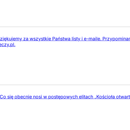
ziękujemy za wszystkie Państwa listy i e-maile. Przypomin
eczy.pl
.
 Co się obecnie nosi w postępowych elitach „Kościoła otwa