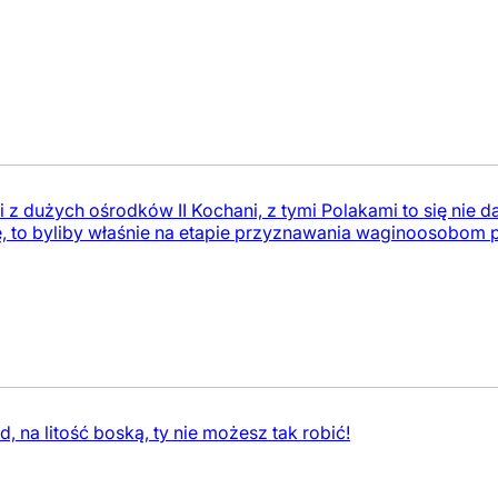
i z dużych ośrodków II Kochani, z tymi Polakami to się nie 
ę, to byliby właśnie na etapie przyznawania waginoosobom 
, na litość boską, ty nie możesz tak robić!