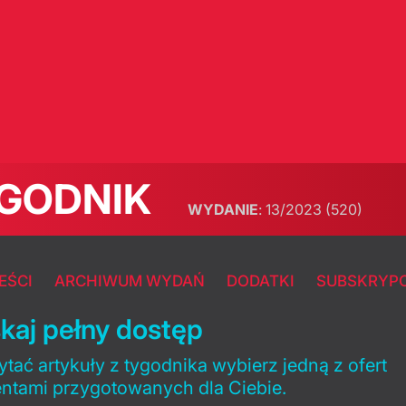
GODNIK
WYDANIE
:
13/2023
(520)
EŚCI
ARCHIWUM WYDAŃ
DODATKI
SUBSKRYP
kaj pełny dostęp
tać artykuły z tygodnika wybierz jedną z ofert
entami przygotowanych dla Ciebie.