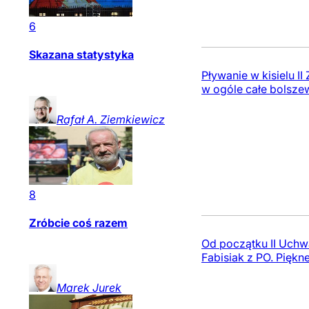
6
Skazana statystyka
Pływanie w kisielu I
w ogóle całe bolszew
Rafał A.
Ziemkiewicz
8
Zróbcie coś razem
Od początku II Uchwa
Fabisiak z PO. Piękn
Marek
Jurek