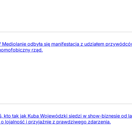
W Mediolanie odbyła się manifestacja z udziałem przywódców
homofobiczny rząd.
, kto tak jak Kuba Wojewódzki siedzi w show-biznesie od lat
 o lojalność i przyjaźnie z prawdziwego zdarzenia.