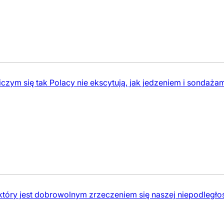
iczym się tak Polacy nie ekscytują, jak jedzeniem i sondażam
który jest dobrowolnym zrzeczeniem się naszej niepodległoś