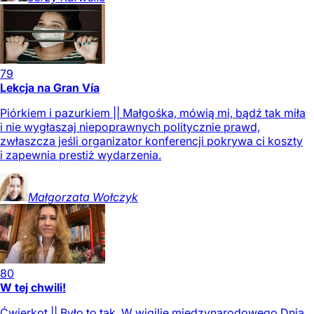
79
Lekcja na Gran Vía
Piórkiem i pazurkiem || Małgośka, mówią mi, bądź tak miła
i nie wygłaszaj niepoprawnych politycznie prawd,
zwłaszcza jeśli organizator konferencji pokrywa ci koszty
i zapewnia prestiż wydarzenia.
Małgorzata
Wołczyk
80
W tej chwili!
Ćwierkot || Było to tak. W wigilię międzynarodowego Dnia