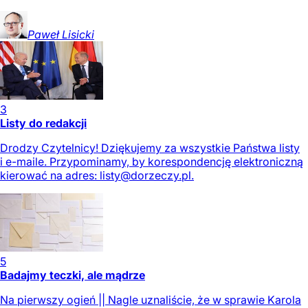
Paweł
Lisicki
3
Listy do redakcji
Drodzy Czytelnicy! Dziękujemy za wszystkie Państwa listy
i e-maile. Przypominamy, by korespondencję elektroniczną
kierować na adres:
listy@dorzeczy.pl
.
5
Badajmy teczki, ale mądrze
Na pierwszy ogień || Nagle uznaliście, że w sprawie Karola