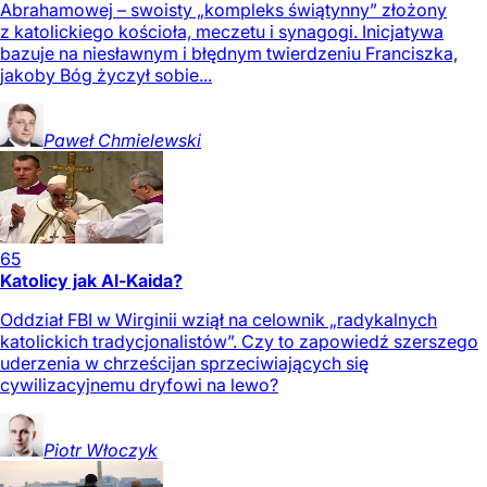
Abrahamowej – swoisty „kompleks świątynny” złożony
z katolickiego kościoła, meczetu i synagogi. Inicjatywa
bazuje na niesławnym i błędnym twierdzeniu Franciszka,
jakoby Bóg życzył sobie...
Paweł
Chmielewski
65
Katolicy jak Al-Kaida?
Oddział FBI w Wirginii wziął na celownik „radykalnych
katolickich tradycjonalistów”. Czy to zapowiedź szerszego
uderzenia w chrześcijan sprzeciwiających się
cywilizacyjnemu dryfowi na lewo?
Piotr
Włoczyk