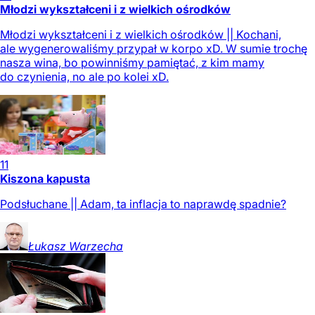
Młodzi wykształceni i z wielkich ośrodków
Młodzi wykształceni i z wielkich ośrodków || Kochani,
ale wygenerowaliśmy przypał w korpo xD. W sumie trochę
nasza wina, bo powinniśmy pamiętać, z kim mamy
do czynienia, no ale po kolei xD.
11
Kiszona kapusta
Podsłuchane || Adam, ta inflacja to naprawdę spadnie?
Łukasz
Warzecha