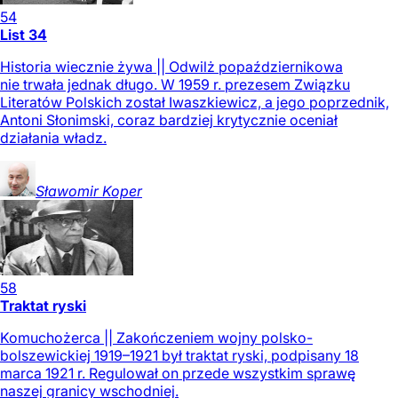
54
List 34
Historia wiecznie żywa || Odwilż popaździernikowa
nie trwała jednak długo. W 1959 r. prezesem Związku
Literatów Polskich został Iwaszkiewicz, a jego poprzednik,
Antoni Słonimski, coraz bardziej krytycznie oceniał
działania władz.
Sławomir
Koper
58
Traktat ryski
Komuchożerca || Zakończeniem wojny polsko-
bolszewickiej 1919–1921 był traktat ryski, podpisany 18
marca 1921 r. Regulował on przede wszystkim sprawę
naszej granicy wschodniej.