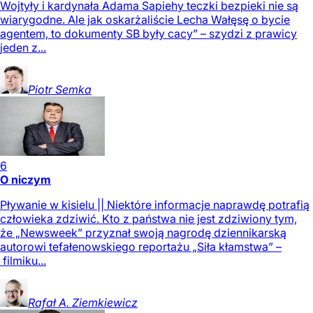
Wojtyły i kardynała Adama Sapiehy teczki bezpieki nie są
wiarygodne. Ale jak oskarżaliście Lecha Wałęsę o bycie
agentem, to dokumenty SB były cacy” – szydzi z prawicy
jeden z...
Piotr
Semka
6
O niczym
Pływanie w kisielu || Niektóre informacje naprawdę potrafią
człowieka zdziwić. Kto z państwa nie jest zdziwiony tym,
że „Newsweek” przyznał swoją nagrodę dziennikarską
autorowi tefałenowskiego reportażu „Siła kłamstwa” –
filmiku...
Rafał A.
Ziemkiewicz