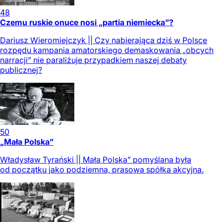
48
Czemu ruskie onuce nosi „partia niemiecka”?
Dariusz Wieromiejczyk || Czy nabierająca dziś w Polsce
rozpędu kampania amatorskiego demaskowania „obcych
narracji” nie paraliżuje przypadkiem naszej debaty
publicznej?
50
„Mała Polska”
Władysław Tyrański || Mała Polska” pomyślana była
od początku jako podziemna, prasowa spółka akcyjna.