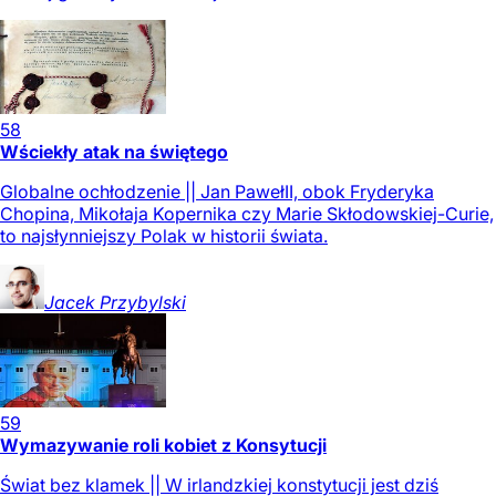
58
Wściekły atak na świętego
Globalne ochłodzenie || Jan PawełII, obok Fryderyka
Chopina, Mikołaja Kopernika czy Marie Skłodowskiej-Curie,
to najsłynniejszy Polak w historii świata.
Jacek
Przybylski
59
Wymazywanie roli kobiet z Konsytucji
Świat bez klamek || W irlandzkiej konstytucji jest dziś