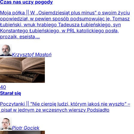
Czas nas uczy pogody
Moja półka || W „Osiemdziesiąt plus minus” o swoim życiu
opowiedział, w pewien sposób podsumowując je, Tomasz
Łubieński, wnuk hrabiego Tadeusza Łubieńskiego, syn
Konstantego Łubieńskiego, w PRL katolickiego posła,
prozaik, eseista,...
Krzysztof
Masłoń
40
Starał się
Poczytanki || "Nie cierpię ludzi, którym jakoś nie wyszło” –
pisał w jednym ze wczesnych wierszy Podsiadło
Piotr
Gociek