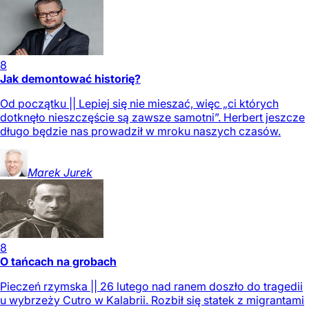
8
Jak demontować historię?
Od początku || Lepiej się nie mieszać, więc „ci których
dotknęło nieszczęście są zawsze samotni”. Herbert jeszcze
długo będzie nas prowadził w mroku naszych czasów.
Marek
Jurek
8
O tańcach na grobach
Pieczeń rzymska || 26 lutego nad ranem doszło do tragedii
u wybrzeży Cutro w Kalabrii. Rozbił się statek z migrantami