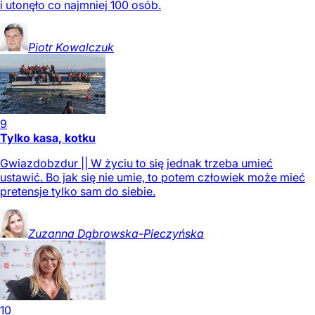
i utonęło co najmniej 100 osób.
Piotr
Kowalczuk
9
Tylko kasa, kotku
Gwiazdobzdur || W życiu to się jednak trzeba umieć
ustawić. Bo jak się nie umie, to potem człowiek może mieć
pretensje tylko sam do siebie.
Zuzanna
Dąbrowska-Pieczyńska
10