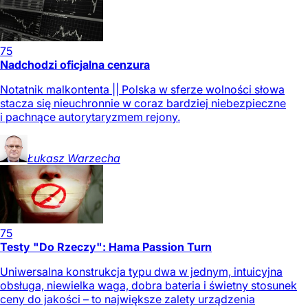
75
Nadchodzi oficjalna cenzura
Notatnik malkontenta || Polska w sferze wolności słowa
stacza się nieuchronnie w coraz bardziej niebezpieczne
i pachnące autorytaryzmem rejony.
Łukasz
Warzecha
75
Testy "Do Rzeczy": Hama Passion Turn
Uniwersalna konstrukcja typu dwa w jednym, intuicyjna
obsługa, niewielka waga, dobra bateria i świetny stosunek
ceny do jakości – to największe zalety urządzenia