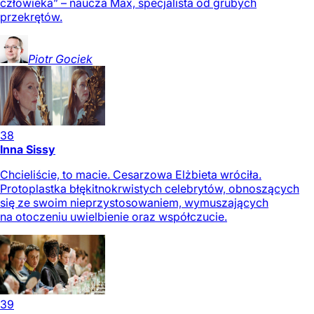
człowieka” – naucza Max, specjalista od grubych
przekrętów.
Piotr
Gociek
38
Inna Sissy
Chcieliście, to macie. Cesarzowa Elżbieta wróciła.
Protoplastka błękitnokrwistych celebrytów, obnoszących
się ze swoim nieprzystosowaniem, wymuszających
na otoczeniu uwielbienie oraz współczucie.
39