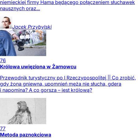
niemieckiej firmy Hama będącego połączeniem słuchawek
nausznych oraz...
Jacek
Przybylski
76
Królowa uwięziona w Żarnowcu
Przewodnik turystyczny po I Rzeczypospolitej || Co zrobić,
gdy żona gniewna, upomnień męża nie słucha, gdera
i napomina? A co gorsza – jest królową?
77
Metoda paznokciowa