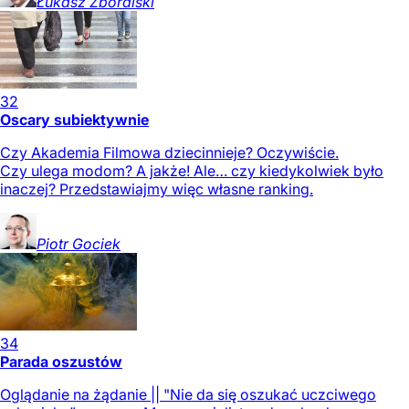
Łukasz
Zboralski
32
Oscary subiektywnie
Czy Akademia Filmowa dziecinnieje? Oczywiście.
Czy ulega modom? A jakże! Ale… czy kiedykolwiek było
inaczej? Przedstawiajmy więc własne ranking.
Piotr
Gociek
34
Parada oszustów
Oglądanie na żądanie || "Nie da się oszukać uczciwego