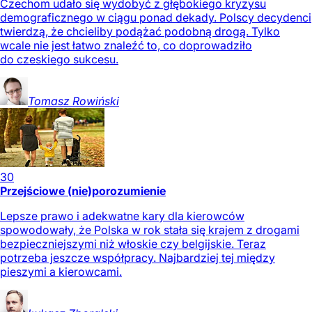
Czechom udało się wydobyć z głębokiego kryzysu
demograficznego w ciągu ponad dekady. Polscy decydenci
twierdzą, że chcieliby podążać podobną drogą. Tylko
wcale nie jest łatwo znaleźć to, co doprowadziło
do czeskiego sukcesu.
Tomasz
Rowiński
30
Przejściowe (nie)porozumienie
Lepsze prawo i adekwatne kary dla kierowców
spowodowały, że Polska w rok stała się krajem z drogami
bezpieczniejszymi niż włoskie czy belgijskie. Teraz
potrzeba jeszcze współpracy. Najbardziej tej między
pieszymi a kierowcami.