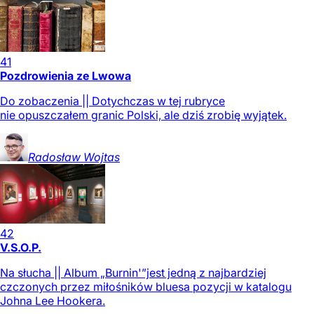
41
Pozdrowienia ze Lwowa
Do zobaczenia || Dotychczas w tej rubryce
nie opuszczałem granic Polski, ale dziś zrobię wyjątek.
Radosław
Wojtas
42
V.S.O.P.
Na słucha || Album „Burnin'”jest jedną z najbardziej
czczonych przez miłośników bluesa pozycji w katalogu
Johna Lee Hookera.