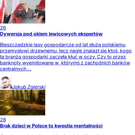
26
Dywersja pod okiem lewicowych ekspertów
Bieszczadzkie lasy gospodarcze od lat służą polskiemu
przemysłowi drzewnemu, lecz nagle znalazł się ktoś, kogo
ta branża gospodarki zaczęła kłuć w oczy. Czy to przez
banknoty wyemitowane w którymś z zachodnich banków
centralnych,...
Jakub
Zgierski
28
Brak dzieci w Polsce to kwestia mentalności