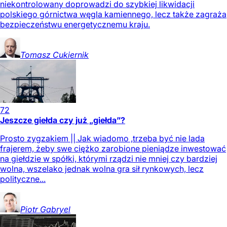
niekontrolowany doprowadzi do szybkiej likwidacji
polskiego górnictwa węgla kamiennego, lecz także zagraża
bezpieczeństwu energetycznemu kraju.
Tomasz
Cukiernik
72
Jeszcze giełda czy już „giełda”?
Prosto zygzakiem || Jak wiadomo ,trzeba być nie lada
frajerem, żeby swe ciężko zarobione pieniądze inwestować
na giełdzie w spółki, którymi rządzi nie mniej czy bardziej
wolna, wszelako jednak wolna gra sił rynkowych, lecz
polityczne...
Piotr
Gabryel