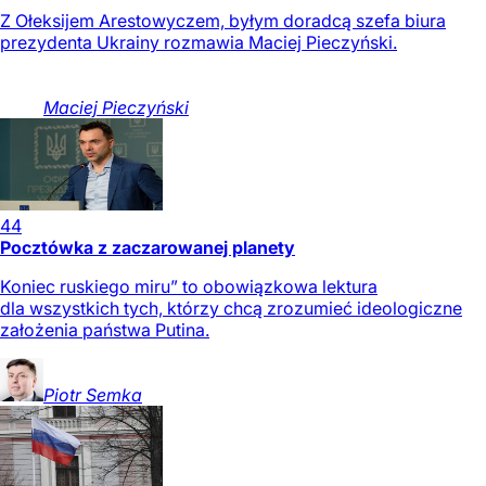
Z Ołeksijem Arestowyczem, byłym doradcą szefa biura
prezydenta Ukrainy rozmawia Maciej Pieczyński.
Maciej
Pieczyński
44
Pocztówka z zaczarowanej planety
Koniec ruskiego miru” to obowiązkowa lektura
dla wszystkich tych, którzy chcą zrozumieć ideologiczne
założenia państwa Putina.
Piotr
Semka