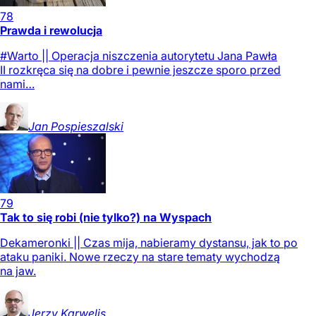
78
Prawda i rewolucja
#Warto || Operacja niszczenia autorytetu Jana Pawła
II rozkręca się na dobre i pewnie jeszcze sporo przed
nami…
Jan
Pospieszalski
79
Tak to się robi (nie tylko?) na Wyspach
Dekameronki || Czas mija, nabieramy dystansu, jak to po
ataku paniki. Nowe rzeczy na stare tematy wychodzą
na jaw.
Jerzy
Karwelis