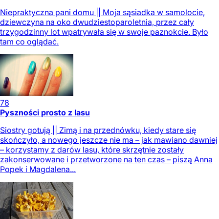
Niepraktyczna pani domu || Moja sąsiadka w samolocie,
dziewczyna na oko dwudziestoparoletnia, przez cały
trzygodzinny lot wpatrywała się w swoje paznokcie. Było
tam co oglądać.
78
Pyszności prosto z lasu
Siostry gotują || Zimą i na przednówku, kiedy stare się
skończyło, a nowego jeszcze nie ma – jak mawiano dawniej
– korzystamy z darów lasu, które skrzętnie zostały
zakonserwowane i przetworzone na ten czas – piszą Anna
Popek i Magdalena...