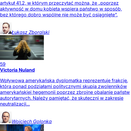
artykuł 41.2, w którym przeczytać można, że „poprzez
aktywność w domu kobieta wspiera państwo w sposób,
bez którego dobro wspólne nie może być osiągnięte”.
Łukasz
Zboralski
59
Victoria Nuland
Wpływowa amerykańska dyplomatka reprezentuje frakcję,
która ponad podziałami politycznymi skupia zwolenników
amerykańskiej hegemonii poprzez zbrojne obalanie państw
autorytarnych. Należy pamiętać, że skuteczni w zakresie
neutralizacji...
Wojciech
Golonka