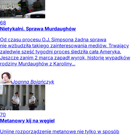
68
Nietykalni. Sprawa Murdaughów
Od czasu procesu O.J. Simpsona żadna sprawa
nie wzbudziła takiego zainteresowania mediów. Trwający
zaledwie sześć tygodni proces śledziła cała Ameryka.
Jeszcze zanim 2 marca zapadł wyrok, historię wypadków
rodziny Murdaughów z Karoliny...
Joanna
Bojańczyk
70
Metanowy kij na węgiel
Unijne rozporządzenie metanowe nie tylko w sposób