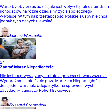
Warto byłoby prześledzić, jaki jest wpływ tej fali ukraińskich
uchodźców na różne dziedziny życia społecznego
w Polsce. W tym na przestępczość. Polskie służby nie chcą
jednak tych danych ujawniać.
Łukasz
Warzecha
24
Zaorać Marsz Niepodległości
Nie jestem przywiązany do fotela prezesa stowarzyszenia.
Wyobrażam sobie życie poza Marszem Niepodległości.
Jest jeden warunek: odejdę tylko na sprawiedliwych
zasadach – tłumaczy Robert Bąkiewicz.
Ryszard
Gromadzki