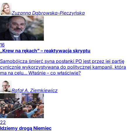
Zuzanna
Dąbrowska-Pieczyńska
16
„Krew na rękach” – reaktywacja skryptu
Samobójcza śmierć syna posłanki PO jest przez jej partię
cynicznie wykorzystywana do politycznej kampanii, która
ma na celu… Właśnie – co właściwie?
Rafał A.
Ziemkiewicz
22
Idziemy drogą Niemiec