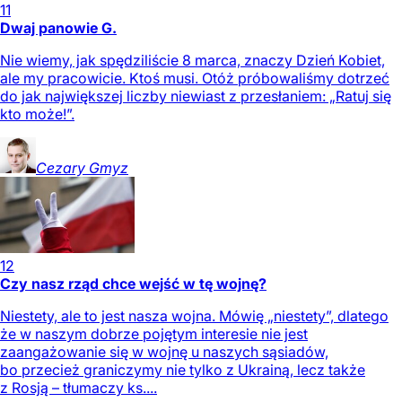
11
Dwaj panowie G.
Nie wiemy, jak spędziliście 8 marca, znaczy Dzień Kobiet,
ale my pracowicie. Ktoś musi. Otóż próbowaliśmy dotrzeć
do jak największej liczby niewiast z przesłaniem: „Ratuj się
kto może!”.
Cezary
Gmyz
12
Czy nasz rząd chce wejść w tę wojnę?
Niestety, ale to jest nasza wojna. Mówię „niestety”, dlatego
że w naszym dobrze pojętym interesie nie jest
zaangażowanie się w wojnę u naszych sąsiadów,
bo przecież graniczymy nie tylko z Ukrainą, lecz także
z Rosją – tłumaczy ks....