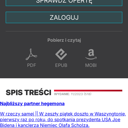
SPRAWDŹ OFERTĘ
ZALOGUJ
Pobierz i czytaj
PDF
EPUB
MOBI
SPIS TREŚCI
WYDANIE
: 11/2023
(518)
Najbliższy partner hegemona
W rzeczy samej || W zeszły piątek doszło w Waszyngtonie,
pierwszy raz po roku, do spotkania prezydenta USA Joe
Bidena i kanclerza Niemiec Olafa Scholza.