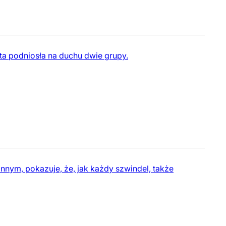
yta podniosła na duchu dwie grupy.
nym, pokazuje, że, jak każdy szwindel, także