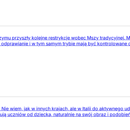
mu przyszły kolejne restrykcje wobec Mszy tradycyjnej. 
j odprawianie i w tym samym trybie mają być kontrolowane de
e wiem, jak w innych krajach, ale w Italii do aktywnego ud
ją uczniów od dziecka, naturalnie na swój obraz i podobie