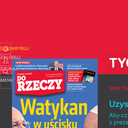
SUBSKRYBUJ
ZALOGUJ
TY
SZUKAJ
MENU
SPIS TR
Uzys
Aby czy
z prez