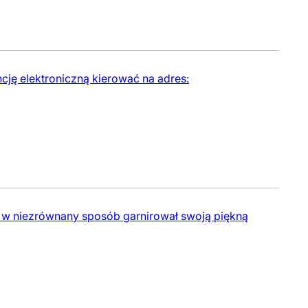
cję elektroniczną kierować na adres:
ry w niezrównany sposób garnirował swoją piękną