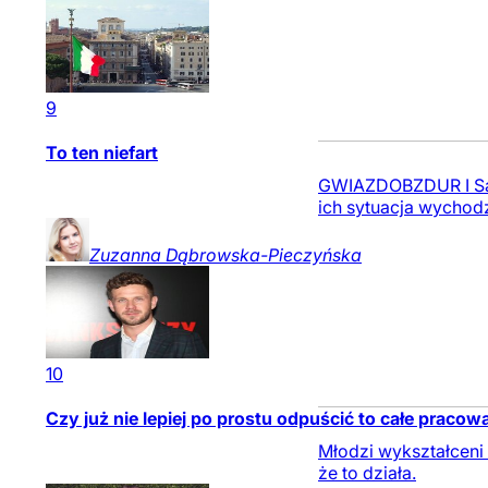
9
To ten niefart
GWIAZDOBZDUR I Są ta
ich sytuacja wychodz
Zuzanna
Dąbrowska-Pieczyńska
10
Czy już nie lepiej po prostu odpuścić to całe pracow
Młodzi wykształceni 
że to działa.