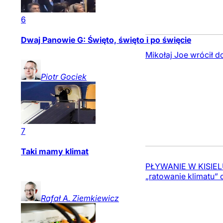
6
Dwaj Panowie G: Święto, święto i po święcie
Mikołaj Joe wrócił d
Piotr
Gociek
7
Taki mamy klimat
PŁYWANIE W KISIELU 
„ratowanie klimatu”
Rafał A.
Ziemkiewicz