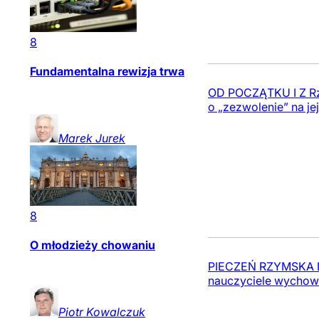
8
Fundamentalna rewizja trwa
OD POCZĄTKU I Z Rzy
o „zezwolenie” na je
Marek
Jurek
8
O młodzieży chowaniu
PIECZEŃ RZYMSKA I Ni
nauczyciele wychowu
Piotr
Kowalczuk