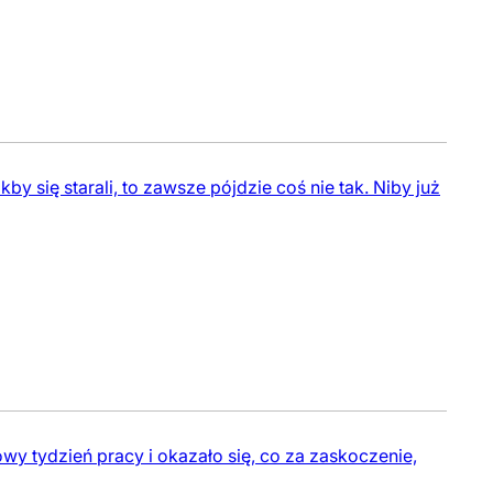
y się starali, to zawsze pójdzie coś nie tak. Niby już
owy tydzień pracy i okazało się, co za zaskoczenie,