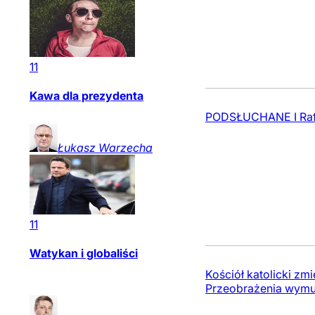
11
Kawa dla prezydenta
PODSŁUCHANE I Rafał,
Łukasz
Warzecha
11
Watykan i globaliści
Kościół katolicki zm
Przeobrażenia wymus