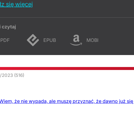
z się więcej
i czytaj
PDF
EPUB
MOBI
9/2023
(516)
em, że nie wypada, ale muszę przyznać, że dawno już się 