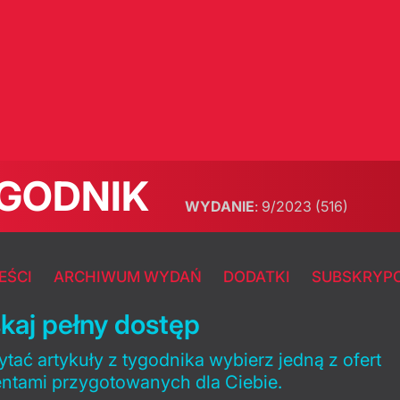
GODNIK
WYDANIE
:
9/2023
(516)
EŚCI
ARCHIWUM WYDAŃ
DODATKI
SUBSKRYP
kaj pełny dostęp
tać artykuły z tygodnika wybierz jedną z ofert
entami przygotowanych dla Ciebie.