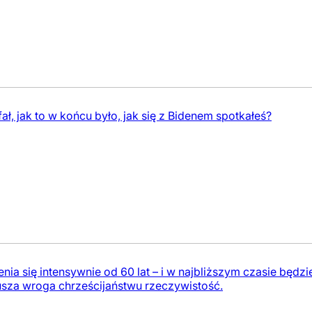
 jak to w końcu było, jak się z Bidenem spotkałeś?
ienia się intensywnie od 60 lat – i w najbliższym czasie będz
za wroga chrześcijaństwu rzeczywistość.