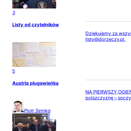
3
Listy od czytelników
Dziękujemy za wszyst
listy@dorzeczy.pl
.
5
Austria plugawieńka
NA PIERWSZY OGIEŃ I 
polszczyznę – soczy
Piotr
Semka