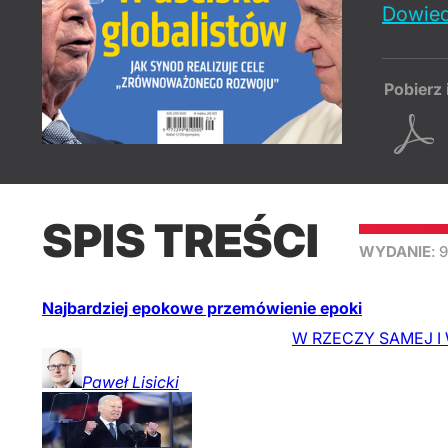
Dowied
Pobierz 
SPIS TREŚCI
WYDANIE
: 
Najbardziej epokowe przemówienie epoki
W RZECZY SAMEJ I Wi
Paweł
Lisicki