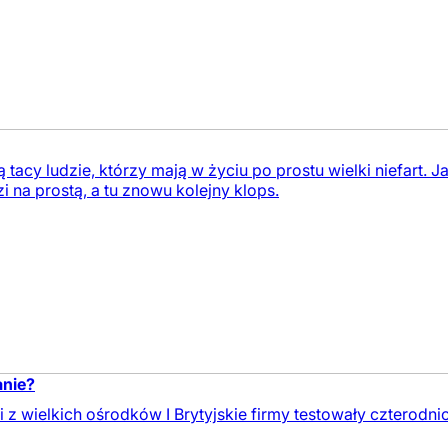
cy ludzie, którzy mają w życiu po prostu wielki niefart. Jakb
i na prostą, a tu znowu kolejny klops.
anie?
i z wielkich ośrodków I Brytyjskie firmy testowały czterodni