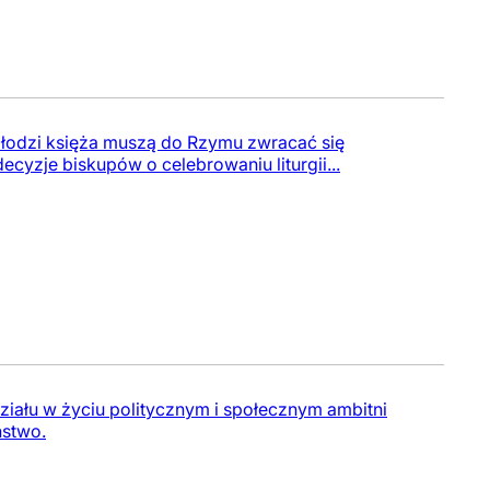
Młodzi księża muszą do Rzymu zwracać się
cyzje biskupów o celebrowaniu liturgii...
ziału w życiu politycznym i społecznym ambitni
ństwo.