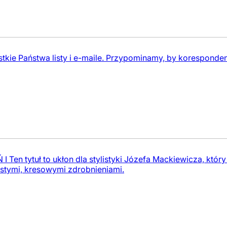
kie Państwa listy i e-maile. Przypominamy, by koresponden
Ten tytuł to ukłon dla stylistyki Józefa Mackiewicza, któ
stymi, kresowymi zdrobnieniami.