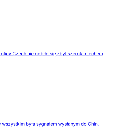
tolicy Czech nie odbiło się zbyt szerokim echem
de wszystkim była sygnałem wysłanym do Chin.