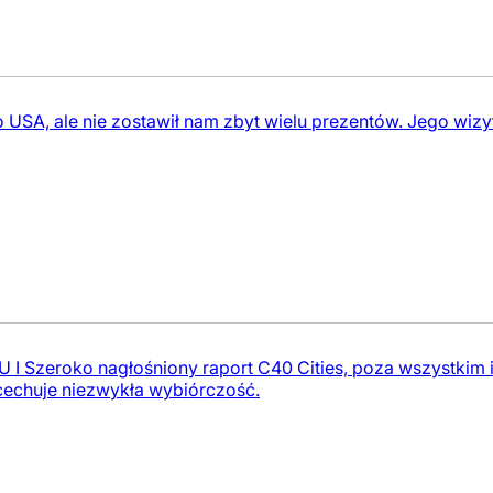
o USA, ale nie zostawił nam zbyt wielu prezentów. Jego wiz
I Szeroko nagłośniony raport C40 Cities, poza wszystkim in
 cechuje niezwykła wybiórczość.