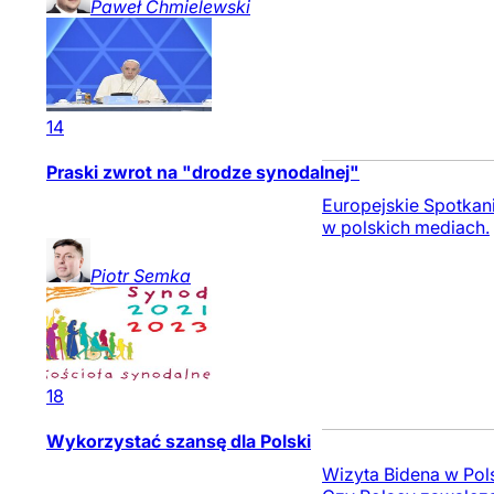
Paweł
Chmielewski
14
Praski zwrot na "drodze synodalnej"
Europejskie Spotkani
w polskich mediach.
Piotr
Semka
18
Wykorzystać szansę dla Polski
Wizyta Bidena w Pol