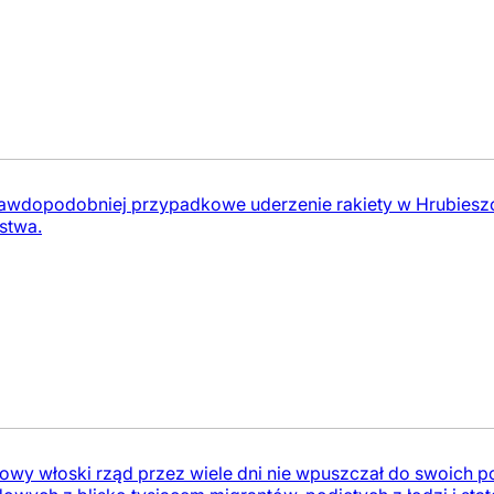
rawdopodobniej przypadkowe uderzenie rakiety w Hrubieszo
stwa.
Nowy włoski rząd przez wiele dni nie wpuszczał do swoich