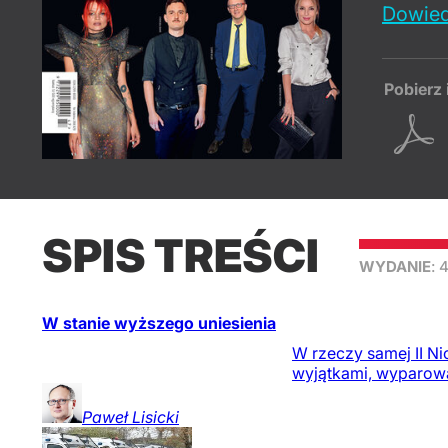
Dowied
Pobierz 
SPIS TREŚCI
WYDANIE
: 
W stanie wyższego uniesienia
W rzeczy samej II Nic
wyjątkami, wyparowa
Paweł
Lisicki