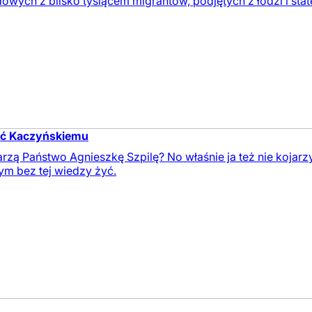
owych z blisko tysiącem migrantów, podjętych z łodzi i sta
ść Kaczyńskiemu
rzą Państwo Agnieszkę Szpilę? No właśnie ja też nie kojarzy
ym bez tej wiedzy żyć.