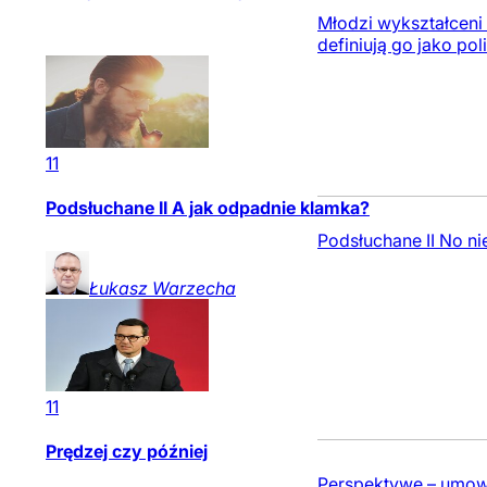
Młodzi wykształceni 
definiują go jako pol
11
Podsłuchane II A jak odpadnie klamka?
Podsłuchane II No n
Łukasz
Warzecha
11
Prędzej czy później
Perspektywę – umown