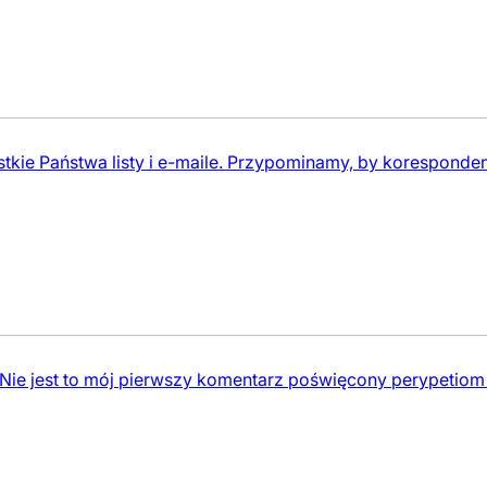
kie Państwa listy i e-maile. Przypominamy, by koresponden
I Nie jest to mój pierwszy komentarz poświęcony perype