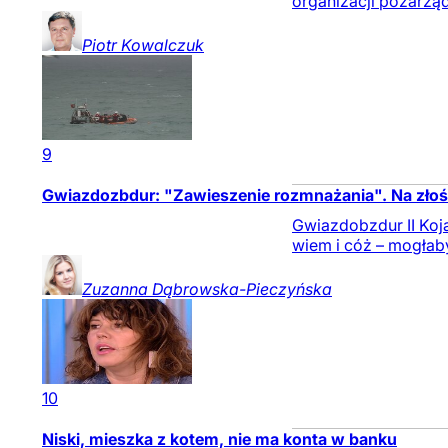
organizacji pozarząd
Piotr
Kowalczuk
9
Gwiazdozbdur: "Zawieszenie rozmnażania". Na zło
Gwiazdobzdur II Koja
wiem i cóż – mogłab
Zuzanna
Dąbrowska-Pieczyńska
10
Niski, mieszka z kotem, nie ma konta w banku