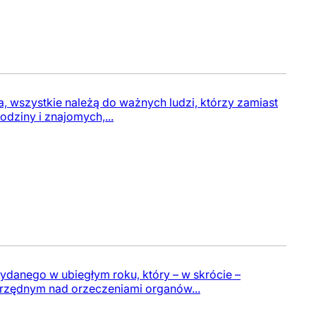
sza, wszystkie należą do ważnych ludzi, którzy zamiast
dziny i znajomych,...
wydanego w ubiegłym roku, który – w skrócie –
adrzędnym nad orzeczeniami organów...