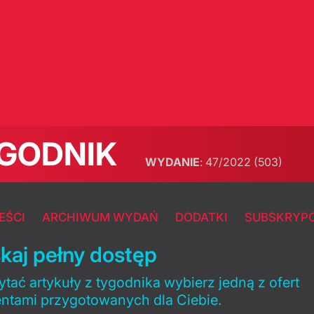
GODNIK
WYDANIE
:
47/2022
(503)
EŚCI
ARCHIWUM WYDAŃ
DODATKI
SUBSKRYP
kaj pełny dostęp
tać artykuły z tygodnika wybierz jedną z ofert
entami przygotowanych dla Ciebie.