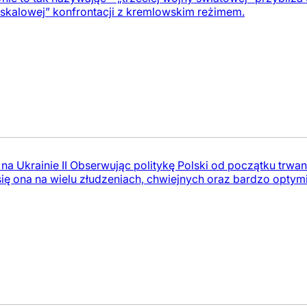
skalowej” konfrontacji z kremlowskim reżimem.
a Ukrainie II Obserwując politykę Polski od początku trwan
się ona na wielu złudzeniach, chwiejnych oraz bardzo optymi