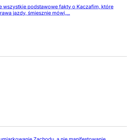
ie wszystkie podstawowe fakty o Kaczafim, które
prawa jazdy, śmiesznie mówi,...
a umiarkowanie Zachodu, a nie manifestowanie