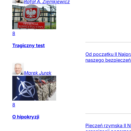
Rafał A.
Ziemkiewicz
8
Tragiczny test
Od początku II Najp
naszego bezpieczeń
Marek
Jurek
8
O hipokryzji
Pieczeń rzymska II 