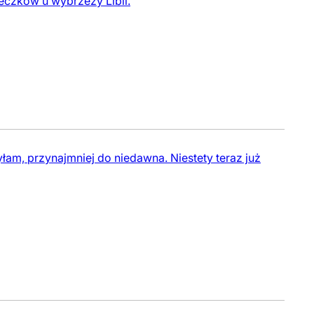
teczków u wybrzeży Libii.
łam, przynajmniej do niedawna. Niestety teraz już