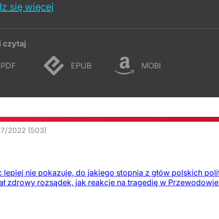
z się więcej
i czytaj
PDF
EPUB
MOBI
47/2022
(503)
 lepiej nie pokazuje, do jakiego stopnia z głów polskich pol
ł zdrowy rozsądek, jak reakcje na tragedię w Przewodowie