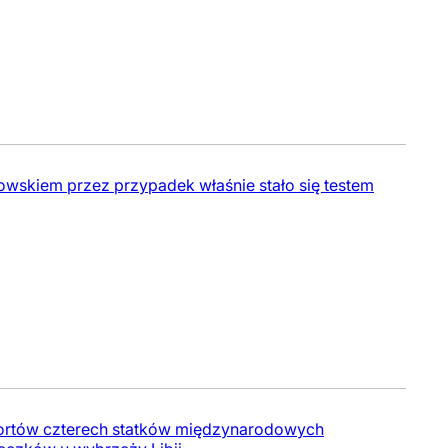
wskiem przez przypadek właśnie stało się testem
 portów czterech statków międzynarodowych