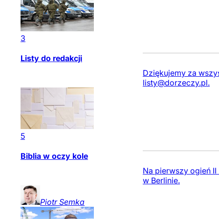
3
Listy do redakcji
Dziękujemy za wszyst
listy@dorzeczy.pl
.
5
Biblia w oczy kole
Na pierwszy ogień I
w Berlinie.
Piotr
Semka