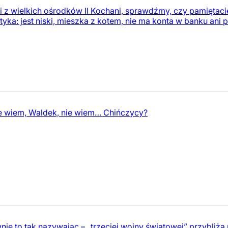
i z wielkich ośrodków II Kochani, sprawdźmy, czy pamiętac
ityka: jest niski, mieszka z kotem, nie ma konta w banku ani 
ie wiem, Waldek, nie wiem… Chińczycy?
ie to tak nazywając – „trzeciej wojny światowej” przybliż