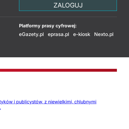
ZALOGUJ
Platformy prasy cyfrowej:
eGazety.pl
eprasa.pl
e-kiosk
Nexto.pl
ityków i publicystów, z niewielkimi, chlubnymi
.