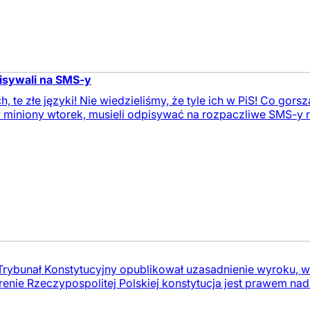
pisywali na SMS-y
, te złe języki! Nie wiedzieliśmy, że tyle ich w PiS! Co gor
 miniony wtorek, musieli odpisywać na rozpaczliwe SMS-y ro
I Trybunał Konstytucyjny opublikował uzasadnienie wyroku, 
erenie Rzeczypospolitej Polskiej konstytucja jest prawem n