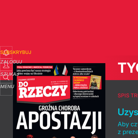
SUBSKRYBUJ
ZALOGUJ
TY
SZUKAJ
MENU
SPIS TR
Uzys
Aby czy
z prez