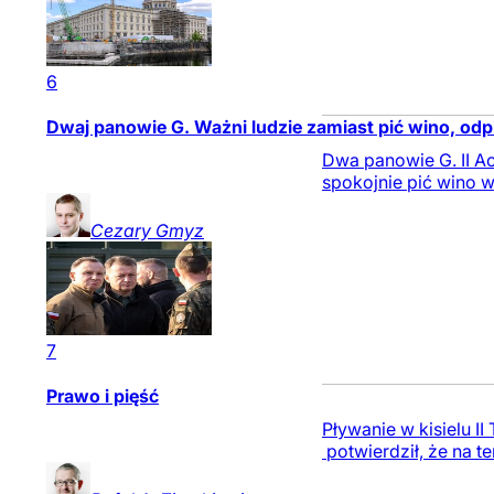
6
Dwaj panowie G. Ważni ludzie zamiast pić wino, od
Dwa panowie G. II Ach
spokojnie pić wino w
Cezary
Gmyz
7
Prawo i pięść
Pływanie w kisielu I
potwierdził, że na t