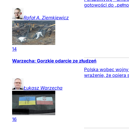
gotowości do „pełno
Rafał A.
Ziemkiewicz
14
Warzecha: Gorzkie odarcie ze złudzeń
Polska wobec wojny n
wrażenie, że opiera 
Łukasz
Warzecha
16