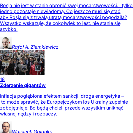
Rosja nie jest w stanie obronić swej mocarstwowości. I tylko
jedno pozostaje niewiadomą: Co jeszcze musi się stać,
aby Rosja się z trwałą utratą mocarstwowości pogodziła?
Wszystko wskazuje, że cokolwiek to jest, nie stanie się
szybko.
Rafał A.
Ziemkiewicz
18
Zderzenie gigantów
Inflacja pogłębiona efektem sankcji, droga energetyka –
to może sprawić, że Europejczykom los Ukrainy zupełnie
zobojętnieje. Bo będą chcieli przede wszystkim uniknąć
własnej nędzy i rozpaczy.
Wojciech
Golonka