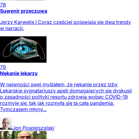
78
Suwenir przeczuwa
Jerzy Karwelis I Coraz częściej pojawiają się dwa trendy
w narracji.
79
Nękanie lekarzy
W naiwności swej myślałem, że nękanie przez Izby
Lekarskie sygnatariuszy apeli domagających się dyskusji
o zasadności polityki resortu zdrowia wobec COVID-19
rozmyje się, tak jak rozmyła się ta cała pandemia.
Tymczasem młyny...
Jan
Pospieszalski