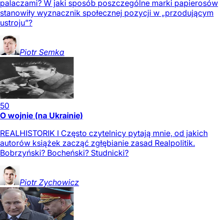
palaczami? W jaki sposób poszczególne marki papierosów
stanowiły wyznacznik społecznej pozycji w „przodującym
ustroju”?
Piotr
Semka
50
O wojnie (na Ukrainie)
REALHISTORIK I Często czytelnicy pytają mnie, od jakich
autorów książek zacząć zgłębianie zasad Realpolitik.
Bobrzyński? Bocheński? Studnicki?
Piotr
Zychowicz