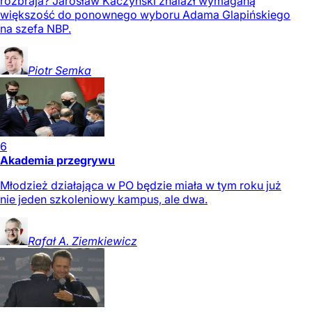
rozbraja? Jarosław Kaczyński znalazł wymaganą
większość do ponownego wyboru Adama Glapińskiego
na szefa NBP.
Piotr
Semka
6
Akademia przegrywu
Młodzież działająca w PO będzie miała w tym roku już
nie jeden szkoleniowy kampus, ale dwa.
Rafał A.
Ziemkiewicz