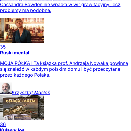
Cassandra Bowden nie wpadła w wir grawitacyjny, lecz
problemy ma podobne.
35
Ruski mental
MOJA PÓŁKA I Ta książka prof. Andrzeja Nowaka powinna
się znaleźć w każdym polskim domu i być przeczytana
przez każdego Polaka.
Krzysztof
Masłoń
36
Kulawy los