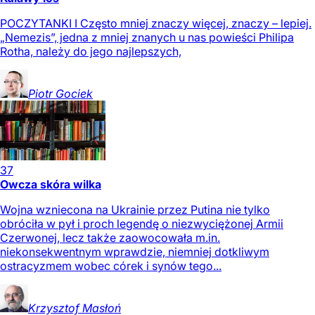
POCZYTANKI I Często mniej znaczy więcej, znaczy – lepiej.
„Nemezis”, jedna z mniej znanych u nas powieści Philipa
Rotha, należy do jego najlepszych,
Piotr
Gociek
37
Owcza skóra wilka
Wojna wzniecona na Ukrainie przez Putina nie tylko
obróciła w pył i proch legendę o niezwyciężonej Armii
Czerwonej, lecz także zaowocowała m.in.
niekonsekwentnym wprawdzie, niemniej dotkliwym
ostracyzmem wobec córek i synów tego...
Krzysztof
Masłoń