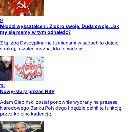
9
Młodzi wykształceni: Ziobro swoje, Duda swoje. Jak
my się mamy w tym odnaleźć?
Z tą Izbą Dyscyplinarną i zmianami w sądach to dajcie
spokój, oszaleć można, kto to widział.
10
Nowy-stary prezes NBP
Adam Glapiński został ponownie wybrany na prezesa
Narodowego Banku Polskiego i będzie pełnił tę funkcję
przez kolejną kadencję.