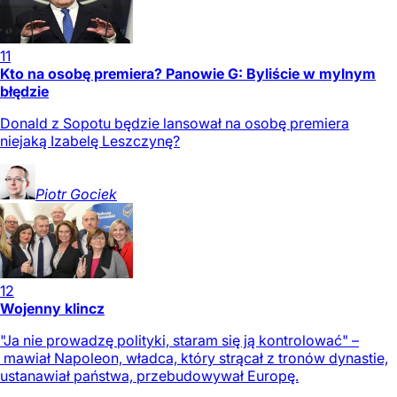
11
Kto na osobę premiera? Panowie G: Byliście w mylnym
błędzie
Donald z Sopotu będzie lansował na osobę premiera
niejaką Izabelę Leszczynę?
Piotr
Gociek
12
Wojenny klincz
"Ja nie prowadzę polityki, staram się ją kontrolować" –
mawiał Napoleon, władca, który strącał z tronów dynastie,
ustanawiał państwa, przebudowywał Europę.