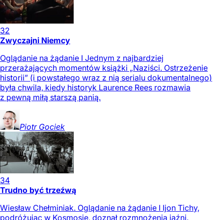
32
Zwyczajni Niemcy
Oglądanie na żądanie I Jednym z najbardziej
przerażających momentów książki „Naziści. Ostrzeżenie
historii” (i powstałego wraz z nią serialu dokumentalnego)
była chwila, kiedy historyk Laurence Rees rozmawia
z pewną miłą starszą panią.
Piotr
Gociek
34
Trudno być trzeźwą
Wiesław Chełminiak. Oglądanie na żądanie I Ijon Tichy,
podróżując w Kosmosie, doznał rozmnożenia jaźni.