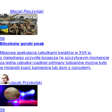
Maciej
Pieczyński
56
Bitcoinów gorzki smak
Masowa spekulacja cebulkami kwiatów w XVII w.
z niejednego uczyniła bogacza (w szczytowym momencie
za jedną cebulkę rzadkiej odmiany tulipanów można było
w Holandii kupić kamienicę lub dom z ogrodem).
Jacek
Przybylski
59