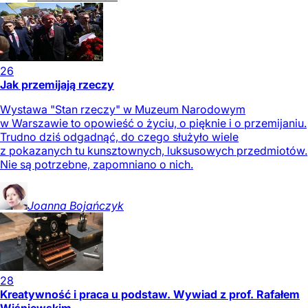
26
Jak przemijają rzeczy
Wystawa "Stan rzeczy" w Muzeum Narodowym
w Warszawie to opowieść o życiu, o pięknie i o przemijaniu.
Trudno dziś odgadnąć, do czego służyło wiele
z pokazanych tu kunsztownych, luksusowych przedmiotów.
Nie są potrzebne, zapomniano o nich.
Joanna
Bojańczyk
28
Kreatywność i praca u podstaw. Wywiad z prof. Rafałem