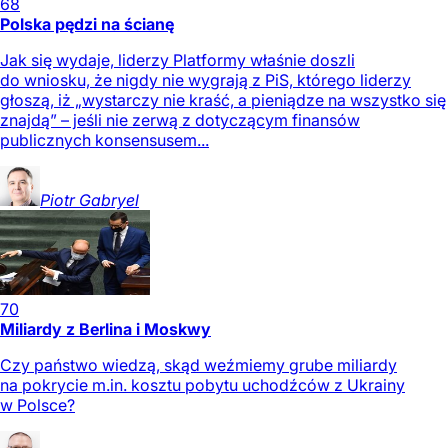
68
Polska pędzi na ścianę
Jak się wydaje, liderzy Platformy właśnie doszli
do wniosku, że nigdy nie wygrają z PiS, którego liderzy
głoszą, iż „wystarczy nie kraść, a pieniądze na wszystko się
znajdą” – jeśli nie zerwą z dotyczącym finansów
publicznych konsensusem...
Piotr
Gabryel
70
Miliardy z Berlina i Moskwy
Czy państwo wiedzą, skąd weźmiemy grube miliardy
na pokrycie m.in. kosztu pobytu uchodźców z Ukrainy
w Polsce?