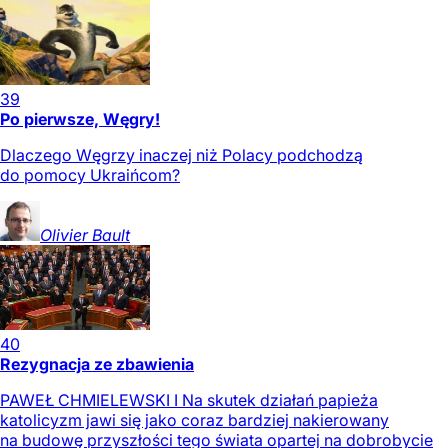
39
Po pierwsze, Węgry!
Dlaczego Węgrzy inaczej niż Polacy podchodzą
do pomocy Ukraińcom?
Olivier
Bault
40
Rezygnacja ze zbawienia
PAWEŁ CHMIELEWSKI I Na skutek działań papieża
katolicyzm jawi się jako coraz bardziej nakierowany
na budowę przyszłości tego świata opartej na dobrobycie