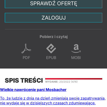
SPRAWDŹ OFERTĘ
ZALOGUJ
Pobierz i czytaj
PDF
EPUB
MOBI
SPIS TREŚCI
WYDANIE
: 20/2022
(476)
Wielkie nawrócenie pani Mosbacher
To, że ludzie z dnia na dzień zmieniają swoje zapatrywania,
nie wydaje się w dzisiejszych czasach zdumiewające.