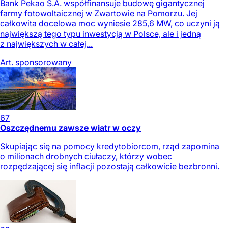
Bank Pekao S.A. współfinansuje budowę gigantycznej
farmy fotowoltaicznej w Zwartowie na Pomorzu. Jej
całkowita docelowa moc wyniesie 285,6 MW, co uczyni ją
największą tego typu inwestycją w Polsce, ale i jedną
z największych w całej...
Art. sponsorowany
67
Oszczędnemu zawsze wiatr w oczy
Skupiając się na pomocy kredytobiorcom, rząd zapomina
o milionach drobnych ciułaczy, którzy wobec
rozpędzającej się inflacji pozostają całkowicie bezbronni.