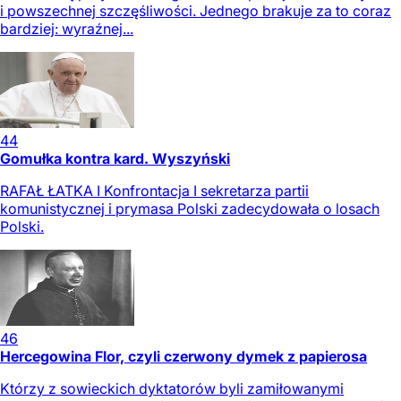
i powszechnej szczęśliwości. Jednego brakuje za to coraz
bardziej: wyraźnej...
44
Gomułka kontra kard. Wyszyński
RAFAŁ ŁATKA I Konfrontacja I sekretarza partii
komunistycznej i prymasa Polski zadecydowała o losach
Polski.
46
Hercegowina Flor, czyli czerwony dymek z papierosa
Którzy z sowieckich dyktatorów byli zamiłowanymi