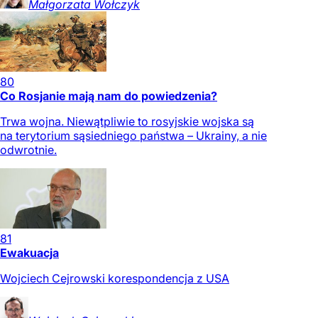
Małgorzata
Wołczyk
80
Co Rosjanie mają nam do powiedzenia?
Trwa wojna. Niewątpliwie to rosyjskie wojska są
na terytorium sąsiedniego państwa – Ukrainy, a nie
odwrotnie.
81
Ewakuacja
Wojciech Cejrowski korespondencja z USA