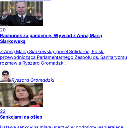
20
Rachunek za pandemię. Wywiad z Anną Marią
Siarkowską
Z Anną Marią Siarkowską, poseł Solidarnej Polski,
przewodniczącą Parlamentarnego Zespołu ds. Sanitaryzmu
rozmawia Ryszard Gromadzki.
Ryszard
Gromadzki
22
Sankcjami na oślep
Ustawa sankcyjna miała uderzyć w podmioty wspierające