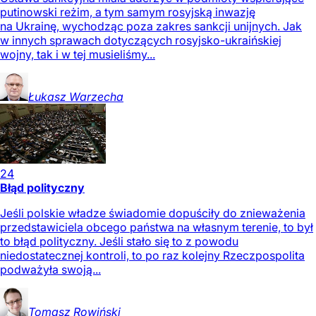
putinowski reżim, a tym samym rosyjską inwazję
na Ukrainę, wychodząc poza zakres sankcji unijnych. Jak
w innych sprawach dotyczących rosyjsko-ukraińskiej
wojny, tak i w tej musieliśmy...
Łukasz
Warzecha
24
Błąd polityczny
Jeśli polskie władze świadomie dopuściły do znieważenia
przedstawiciela obcego państwa na własnym terenie, to był
to błąd polityczny. Jeśli stało się to z powodu
niedostatecznej kontroli, to po raz kolejny Rzeczpospolita
podważyła swoją...
Tomasz
Rowiński