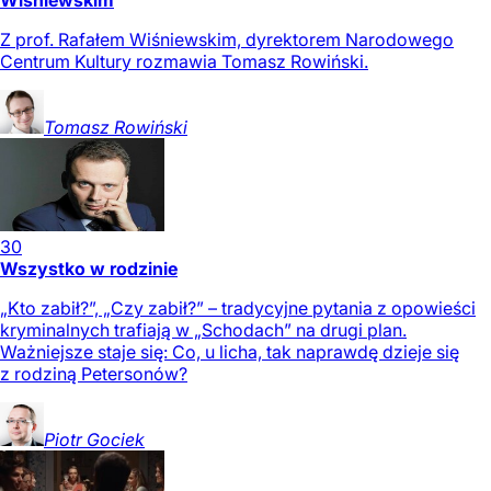
Wiśniewskim
Z prof. Rafałem Wiśniewskim, dyrektorem Narodowego
Centrum Kultury rozmawia Tomasz Rowiński.
Tomasz
Rowiński
30
Wszystko w rodzinie
„Kto zabił?”, „Czy zabił?” – tradycyjne pytania z opowieści
kryminalnych trafiają w „Schodach” na drugi plan.
Ważniejsze staje się: Co, u licha, tak naprawdę dzieje się
z rodziną Petersonów?
Piotr
Gociek