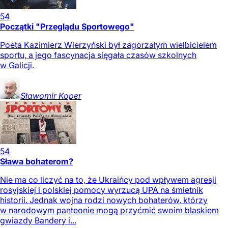
54
Początki "Przeglądu Sportowego"
Poeta Kazimierz Wierzyński był zagorzałym wielbicielem
sportu, a jego fascynacja sięgała czasów szkolnych
w Galicji.
Sławomir
Koper
54
Sława bohaterom?
Nie ma co liczyć na to, że Ukraińcy pod wpływem agresji
rosyjskiej i polskiej pomocy wyrzucą UPA na śmietnik
historii. Jednak wojna rodzi nowych bohaterów, którzy
w narodowym panteonie mogą przyćmić swoim blaskiem
gwiazdy Bandery i...