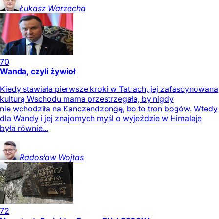
Łukasz
Warzecha
70
Wanda, czyli żywioł
Kiedy stawiała pierwsze kroki w Tatrach, jej zafascynowana
kulturą Wschodu mama przestrzegała, by nigdy
nie wchodziła na Kanczendzongę, bo to tron bogów. Wtedy
dla Wandy i jej znajomych myśl o wyjeździe w Himalaje
była równie...
Radosław
Wojtas
72