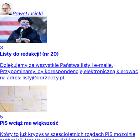
Paweł
Lisicki
3
Listy do redakcji! (nr 20)
Dziękujemy za wszystkie Państwa listy i e-maile.
Przypominamy, by korespondencję elektroniczną kierować
na adres:
listy@dorzeczy.pl
.
5
PiS wciąż ma większość
Który to już kryzys w sześcioletnich rządach PiS mozolnie