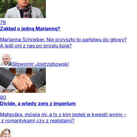
79
Zakład o jedną Mariannę?
Marianna Schreiber. Nie przyszło to państwu do głowy?
A jeśli oni z nas po prostu kpią?
Sławomir
Jastrzębowski
80
Divide, a wtedy zero z imperium
Małgośka, mówią mi, a ty z kim jesteś w kwestii wojny –
z romantykami czy z realistami?