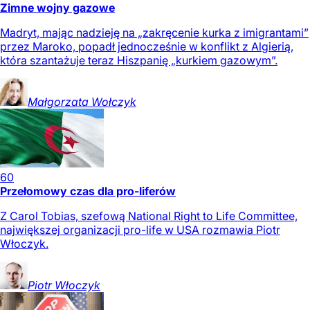
Zimne wojny gazowe
Madryt, mając nadzieję na „zakręcenie kurka z imigrantami”
przez Maroko, popadł jednocześnie w konflikt z Algierią,
która szantażuje teraz Hiszpanię „kurkiem gazowym”.
Małgorzata
Wołczyk
60
Przełomowy czas dla pro-liferów
Z Carol Tobias, szefową National Right to Life Committee,
największej organizacji pro-life w USA rozmawia Piotr
Włoczyk.
Piotr
Włoczyk