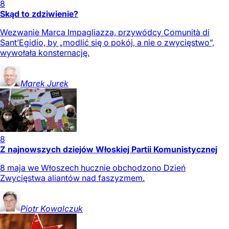
8
Skąd to zdziwienie?
Wezwanie Marca Impagliazza, przywódcy Comunità di
Sant’Egidio, by „modlić się o pokój, a nie o zwycięstwo”,
wywołała konsternację.
Marek
Jurek
8
Z najnowszych dziejów Włoskiej Partii Komunistycznej
8 maja we Włoszech hucznie obchodzono Dzień
Zwycięstwa aliantów nad faszyzmem.
Piotr
Kowalczuk