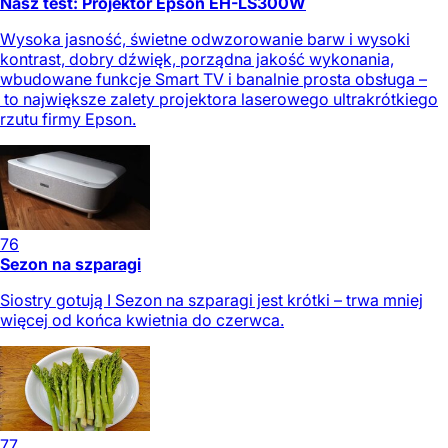
Nasz test: Projektor Epson EH-LS300W
Wysoka jasność, świetne odwzorowanie barw i wysoki
kontrast, dobry dźwięk, porządna jakość wykonania,
wbudowane funkcje Smart TV i banalnie prosta obsługa –
to największe zalety projektora laserowego ultrakrótkiego
rzutu firmy Epson.
76
Sezon na szparagi
Siostry gotują I Sezon na szparagi jest krótki – trwa mniej
więcej od końca kwietnia do czerwca.
77