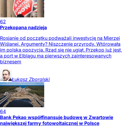
62
Przekopana nadzieja
Rosjanie od początku podważali inwestycję na Mierzei
Wiślanej. Argumenty? Niszczenie przyrody. Wtórowała
im polska opozycja. Rząd się nie ugiął. Przekop już jest,
a port w Elblągu ma pierwszych zainteresowanych
biznesem
Łukasz
Zboralski
64
Bank Pekao współfinansuje budowę w Zwartowie
największej farmy fotowoltaicznej w Polsce