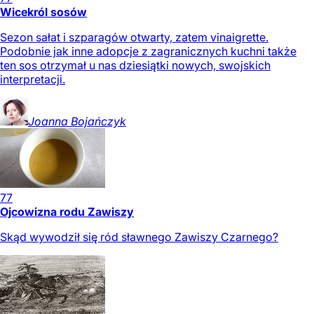
Wicekról sosów
Sezon sałat i szparagów otwarty, zatem vinaigrette.
Podobnie jak inne adopcje z zagranicznych kuchni także
ten sos otrzymał u nas dziesiątki nowych, swojskich
interpretacji.
Joanna
Bojańczyk
77
Ojcowizna rodu Zawiszy
Skąd wywodził się ród sławnego Zawiszy Czarnego?