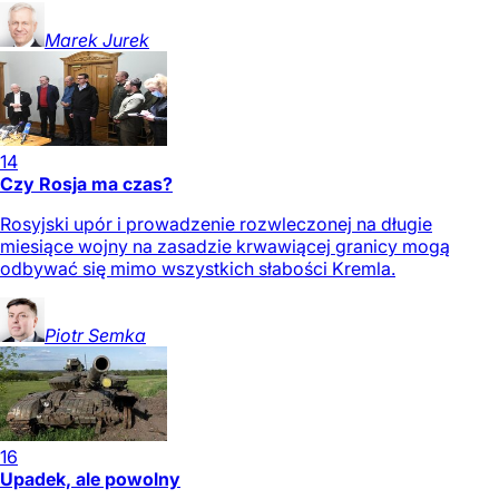
Marek
Jurek
14
Czy Rosja ma czas?
Rosyjski upór i prowadzenie rozwleczonej na długie
miesiące wojny na zasadzie krwawiącej granicy mogą
odbywać się mimo wszystkich słabości Kremla.
Piotr
Semka
16
Upadek, ale powolny