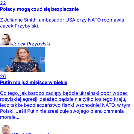
22
Polacy mogą czuć się bezpiecznie
Z Julianne Smith, ambasador USA przy NATO rozmawia
Jacek Przybylski.
Jacek
Przybylski
26
Putin ma już miejsce w piekle
Od tego, jak bardzo zacięty będzie ukraiński opór wobec
rosyjskiej agresji, zależeć będzie nie tylko los tego kraju,
lecz także bezpieczeństwo flanki wschodniej NATO, w tym
Polski. Jeśli Putin nie zrealizuje swojego planu złamania
morale...