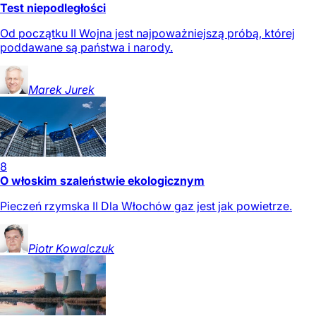
Test niepodległości
Od początku II Wojna jest najpoważniejszą próbą, której
poddawane są państwa i narody.
Marek
Jurek
8
O włoskim szaleństwie ekologicznym
Pieczeń rzymska II Dla Włochów gaz jest jak powietrze.
Piotr
Kowalczuk