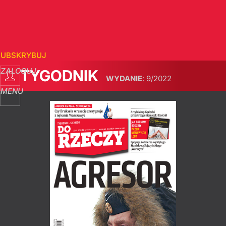
SUBSKRYBUJ
ZALOGUJ
TYGODNIK
WYDANIE
:
9/2022
MENU