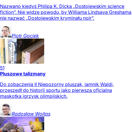
Nazwano kiedyś Philipa K. Dicka „Dostojewskim science
fiction”. Nie widzę powodu, by Williama Lindsaya Greshama
nie nazwać „Dostojewskim kryminału noir”.
Piotr
Gociek
51
Pluszowe talizmany
Do zobaczenia II Niepozorny pluszak, jamnik Waldi,
przeszedł do historii sportu jako pierwsza oficjalna
maskotka igrzysk olimpijskich.
Radosław
Wojtas