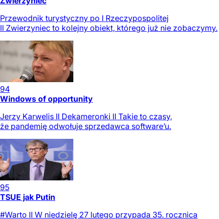
Zwierzyniec
Przewodnik turystyczny po I Rzeczypospolitej
II Zwierzyniec to kolejny obiekt, którego już nie zobaczymy.
94
Windows of opportunity
Jerzy Karwelis II Dekameronki II Takie to czasy,
że pandemię odwołuje sprzedawca software’u.
95
TSUE jak Putin
#Warto II W niedzielę 27 lutego przypada 35. rocznica