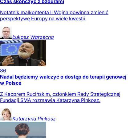
Czas skończyć z bzdurami
Notatnik malkontenta II Wojna powinna zmienić
perspektywę Europy na wiele kwestii.
Łukasz
Warzecha
86
Nadal będziemy walczyć o dostęp do terapii genowej
w Polsce
Z Kacprem Rucińskim, członkiem Rady Strategicznej
Fundacji SMA rozmawia Katarzyna Pinkosz.
Katarzyna
Pinkosz