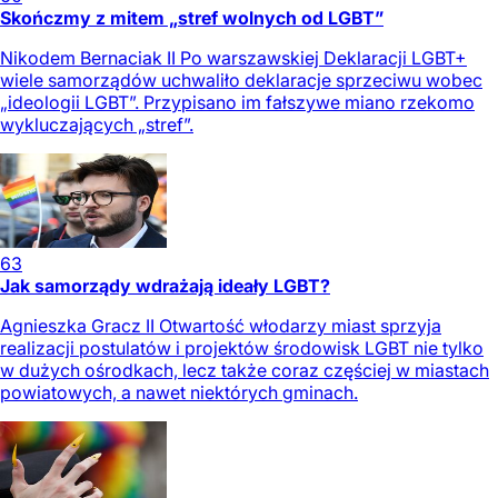
Skończmy z mitem „stref wolnych od LGBT”
Nikodem Bernaciak II Po warszawskiej Deklaracji LGBT+
wiele samorządów uchwaliło deklaracje sprzeciwu wobec
„ideologii LGBT”. Przypisano im fałszywe miano rzekomo
wykluczających „stref”.
63
Jak samorządy wdrażają ideały LGBT?
Agnieszka Gracz II Otwartość włodarzy miast sprzyja
realizacji postulatów i projektów środowisk LGBT nie tylko
w dużych ośrodkach, lecz także coraz częściej w miastach
powiatowych, a nawet niektórych gminach.