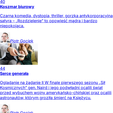
40
Koszmar biurowy
Czarna komedia, dystopia, thriller, gorzka antykorporacyjna
satyra – „Rozdzielenie” to opowieść mądra i bardzo
niepokojąca.
Piotr
Gociek
44
Serce generała
Oglądanie na żądanie II W finale pierwszego sezonu „Sił
Kosmicznych” gen. Naird i jego podwładni ocalili świat
przed wybuchem wojny amerykańsko-chińskiej oraz ocalili
astronautów, którym groziła śmierć na Księżycu.
Piotr
Gociek