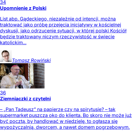
34
Upomnienie z Polski
List abp. Gądeckiego, niezależnie od intencji, można
traktować jako próbę przejęcia inicjatywy w kościelnej
dyskusji, jako odrzucenie sytuacji, w której polski Kościół
będzie traktowany niczym rzeczywistość w świecie
katolickim...
Tomasz
Rowiński
36
Ziemniaczki z czytelni
– „Pan Tadeusz” na papierze czy na spirytusie? – tak
supermarket puszcza oko do klienta. Bo skoro nie może już
być pocztą, by handlować w niedzielę, to ogłasza się
wypożyczalnią, dworcem, a nawet domem pogrzebowym.