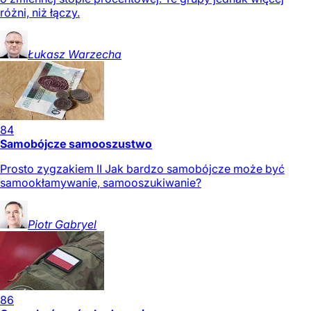
różni, niż łączy.
Łukasz
Warzecha
84
Samobójcze samooszustwo
Prosto zygzakiem II Jak bardzo samobójcze może być
samookłamywanie, samooszukiwanie?
Piotr
Gabryel
86