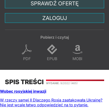
SPRAWDŹ OFERTĘ
ZALOGUJ
Pobierz i czytaj
PDF
EPUB
MOBI
SPIS TREŚCI
WYDANIE
: 9/2022
(465)
Wobec rosyjskiej inwazji
W rzeczy samej II Dlaczego Rosja zaatakowała Ukrainę?
Nie jest wcale łatwo odpowiedzieć na to pytanie.