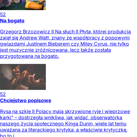
52
Na bogato
Grzegorz Brzozowicz II Na słuch II Płyta, której produkcją
zajął się Andrew Watt, znany ze współpracy z popowymi
gwiazdami Justinem Bieberem czy Miley Cyrus, nie tylko
jest muzycznie zróżnicowana, lecz także została
przygotowana na bogato.
52
Chciejstwo popisowe
Rysa na szkle II Polacy mają skrzywione ryje i wieprzowe
karki” – dostrzegła wnikliwa, jak widać, obserwatorka
naszego życia społecznego Kinga Dunin, wiele lat temu
uważana za literackiego krytyka, a właściwie krytyczkę,
bo to i...