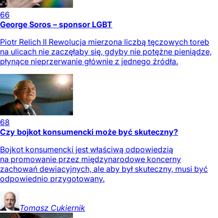
66
George Soros – sponsor LGBT
Piotr Relich II Rewolucja mierzona liczbą tęczowych toreb
na ulicach nie zaczęłaby się, gdyby nie potężne pieniądze,
płynące nieprzerwanie głównie z jednego źródła.
68
Czy bojkot konsumencki może być skuteczny?
Bojkot konsumencki jest właściwą odpowiedzią
na promowanie przez międzynarodowe koncerny
zachowań dewiacyjnych, ale aby był skuteczny, musi być
odpowiednio przygotowany.
Tomasz
Cukiernik