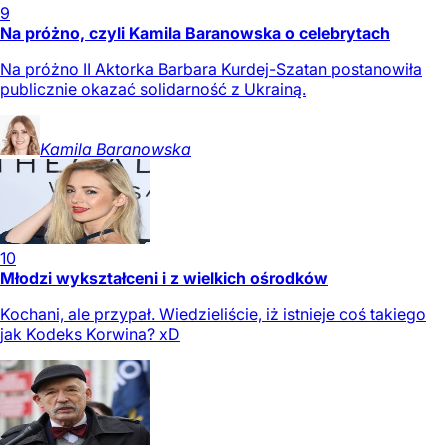
9
Na próżno, czyli Kamila Baranowska o celebrytach
Na próżno II Aktorka Barbara Kurdej-Szatan postanowiła
publicznie okazać solidarność z Ukrainą.
Kamila
Baranowska
10
Młodzi wykształceni i z wielkich ośrodków
Kochani, ale przypał. Wiedzieliście, iż istnieje coś takiego
jak Kodeks Korwina? xD