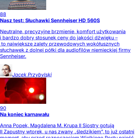
88
Nasz test: Słuchawki Sennheiser HD 560S
Neutralne, precyzyjne brzmienie, komfort użytkowania
i bardzo dobry stosunek ceny do jakości dźwięku –
to największe zalety przewodowych wokółusznych
słuchawek z dolnej półki dla audiofilów niemieckiej firmy
Sennheiser.
Jacek
Przybylski
90
Na koniec karnawału
Anna Popek, Magdalena M. Krupa II Siostry gotują
II Zapustny wtorek, u nas zwany „śledzikiem”, to już ostatni
moment, aby przed rozpoczęciem Wielkiego Postu najeść