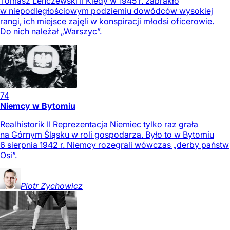
Tomasz Lenczewski II Kiedy w 1945 r. zabrakło
w niepodległościowym podziemiu dowódców wysokiej
rangi, ich miejsce zajęli w konspiracji młodsi oficerowie.
Do nich należał „Warszyc”.
74
Niemcy w Bytomiu
Realhistorik II Reprezentacja Niemiec tylko raz grała
na Górnym Śląsku w roli gospodarza. Było to w Bytomiu
6 sierpnia 1942 r. Niemcy rozegrali wówczas „derby państw
Osi”.
Piotr
Zychowicz