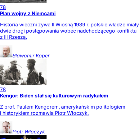
78
Plan wojny z Niemcami
Historia wieczni żywa II Wiosną 1939 r. polskie władze miały
dwie drogi postępowania wobec nadchodzącego konfliktu
z III Rzeszą.
Sławomir
Koper
78
Kengor: Biden stał się kulturowym radykałem
Z prof. Paulem Kengorem, amerykańskim politologiem
i historykiem rozmawia Piotr Włoczyk.
Piotr
Włoczyk