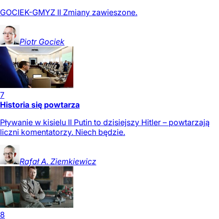
GOCIEK-GMYZ II Zmiany zawieszone.
Piotr
Gociek
7
Historia się powtarza
Pływanie w kisielu II Putin to dzisiejszy Hitler – powtarzają
liczni komentatorzy. Niech będzie.
Rafał A.
Ziemkiewicz
8