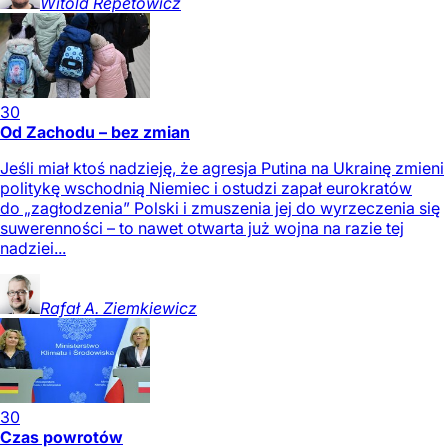
Witold
Repetowicz
30
Od Zachodu – bez zmian
Jeśli miał ktoś nadzieję, że agresja Putina na Ukrainę zmieni
politykę wschodnią Niemiec i ostudzi zapał eurokratów
do „zagłodzenia” Polski i zmuszenia jej do wyrzeczenia się
suwerenności – to nawet otwarta już wojna na razie tej
nadziei...
Rafał A.
Ziemkiewicz
30
Czas powrotów