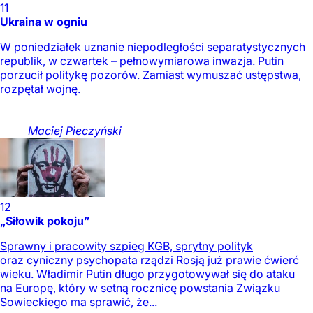
11
Ukraina w ogniu
W poniedziałek uznanie niepodległości separatystycznych
republik, w czwartek – pełnowymiarowa inwazja. Putin
porzucił politykę pozorów. Zamiast wymuszać ustępstwa,
rozpętał wojnę.
Maciej
Pieczyński
12
„Siłowik pokoju”
Sprawny i pracowity szpieg KGB, sprytny polityk
oraz cyniczny psychopata rządzi Rosją już prawie ćwierć
wieku. Władimir Putin długo przygotowywał się do ataku
na Europę, który w setną rocznicę powstania Związku
Sowieckiego ma sprawić, że...