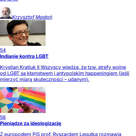
Krzysztof
Masłoń
54
Indianie kontra LGBT
Krystian Kratiuk II Wszyscy wiedzą, że tzw. strefy wolne
od LGBT są kłamstwem i antypolskim happeningiem (jeśli
mierzyć miarą skuteczności – udanym).
56
Pieniądze za ideologizację
Z europosłem PiS prof. Ryszardem Legutką rozmawia