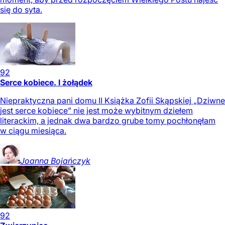
się do syta.
92
Serce kobiece. I żołądek
Niepraktyczna pani domu II Książka Zofii Skąpskiej „Dziwne
jest serce kobiece” nie jest może wybitnym dziełem
literackim, a jednak dwa bardzo grube tomy pochłonęłam
w ciągu miesiąca.
Joanna
Bojańczyk
92