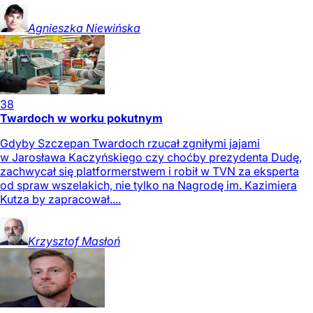
Agnieszka
Niewińska
38
Twardoch w worku pokutnym
Gdyby Szczepan Twardoch rzucał zgniłymi jajami
w Jarosława Kaczyńskiego czy choćby prezydenta Dudę,
zachwycał się platformerstwem i robił w TVN za eksperta
od spraw wszelakich, nie tylko na Nagrodę im. Kazimiera
Kutza by zapracował....
Krzysztof
Masłoń