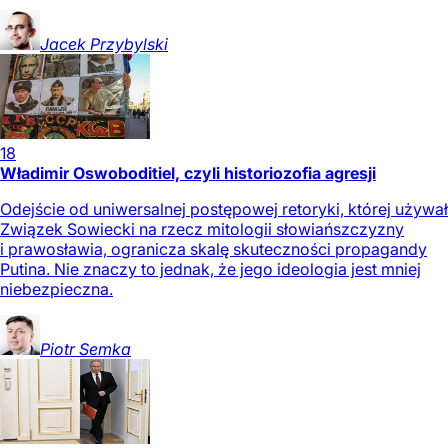
Jacek
Przybylski
18
Władimir Oswoboditiel, czyli historiozofia agresji
Odejście od uniwersalnej postępowej retoryki, której używał
Związek Sowiecki na rzecz mitologii słowiańszczyzny
i prawosławia, ogranicza skalę skuteczności propagandy
Putina. Nie znaczy to jednak, że jego ideologia jest mniej
niebezpieczna.
Piotr
Semka