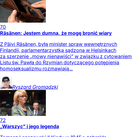
70
Räsänen: Jestem dumna, że mogę bronić wiary
Z Päivi Räsänen, byłą minister spraw wewnętrznych
Finlandii, parlamentarzystką sądzoną w Helsinkach
za szerzenie „mowy nienawiści” w związku z cytowaniem
Listu św. Pawła do Rzymian dotyczącego potępienia
homoseksualizmu rozmawiają...
Ryszard
Gromadzki
72
„Warszyc” i jego legenda