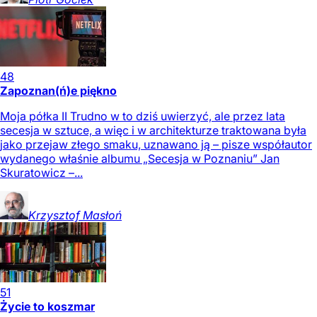
48
Zapoznan(ń)e piękno
Moja półka II Trudno w to dziś uwierzyć, ale przez lata
secesja w sztuce, a więc i w architekturze traktowana była
jako przejaw złego smaku, uznawano ją – pisze współautor
wydanego właśnie albumu „Secesja w Poznaniu” Jan
Skuratowicz –...
Krzysztof
Masłoń
51
Życie to koszmar