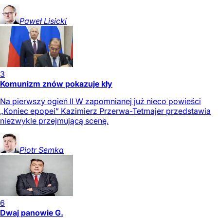
Paweł
Lisicki
3
Komunizm znów pokazuje kły
Na pierwszy ogień II W zapomnianej już nieco powieści
„Koniec epopei” Kazimierz Przerwa-Tetmajer przedstawia
niezwykle przejmującą scenę.
Piotr
Semka
6
Dwaj panowie G.