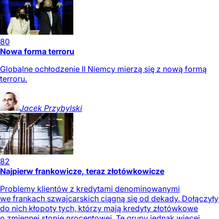
80
Nowa forma terroru
Globalne ochłodzenie II Niemcy mierzą się z nową formą
terroru.
Jacek
Przybylski
82
Najpierw frankowicze, teraz złotówkowicze
Problemy klientów z kredytami denominowanymi
we frankach szwajcarskich ciągną się od dekady. Dołączyły
do nich kłopoty tych, którzy mają kredyty złotówkowe
o zmiennej stopie procentowej. Te grupy jednak więcej