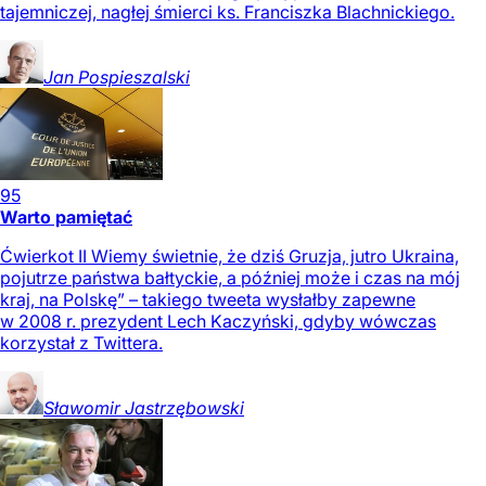
tajemniczej, nagłej śmierci ks. Franciszka Blachnickiego.
Jan
Pospieszalski
95
Warto pamiętać
Ćwierkot II Wiemy świetnie, że dziś Gruzja, jutro Ukraina,
pojutrze państwa bałtyckie, a później może i czas na mój
kraj, na Polskę” – takiego tweeta wysłałby zapewne
w 2008 r. prezydent Lech Kaczyński, gdyby wówczas
korzystał z Twittera.
Sławomir
Jastrzębowski