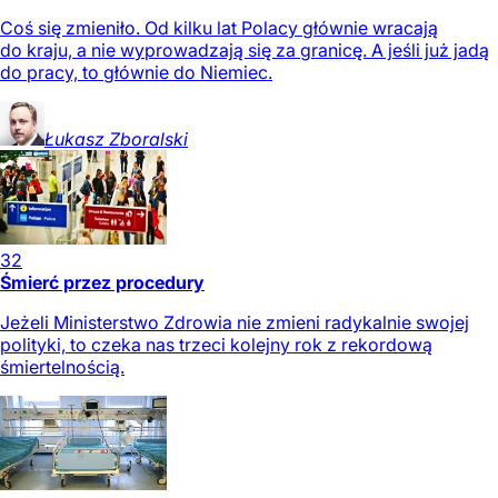
Coś się zmieniło. Od kilku lat Polacy głównie wracają
do kraju, a nie wyprowadzają się za granicę. A jeśli już jadą
do pracy, to głównie do Niemiec.
Łukasz
Zboralski
32
Śmierć przez procedury
Jeżeli Ministerstwo Zdrowia nie zmieni radykalnie swojej
polityki, to czeka nas trzeci kolejny rok z rekordową
śmiertelnością.