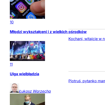
10
Młodzi wykształceni i z wielkich ośrodków
Kochani, witajcie w
11
Ulga wielbłądzia
Piotruś, pytanko ma
Łukasz
Warzecha