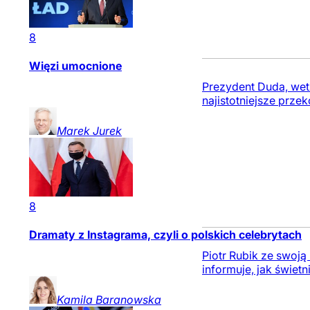
8
Więzi umocnione
Prezydent Duda, wetu
najistotniejsze przek
Marek
Jurek
8
Dramaty z Instagrama, czyli o polskich celebrytach
Piotr Rubik ze swoją
informuje, jak świetn
Kamila
Baranowska