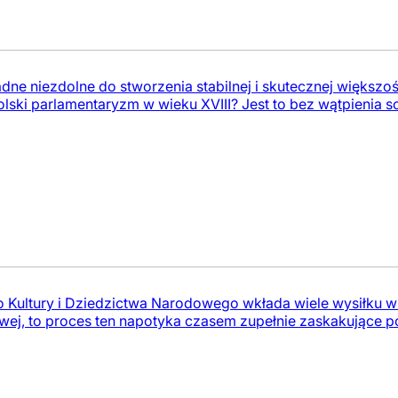
żadne niezdolne do stworzenia stabilnej i skutecznej więks
lski parlamentaryzm w wieku XVIII? Jest to bez wątpienia sce
o Kultury i Dziedzictwa Narodowego wkłada wiele wysiłku w
wej, to proces ten napotyka czasem zupełnie zaskakujące p