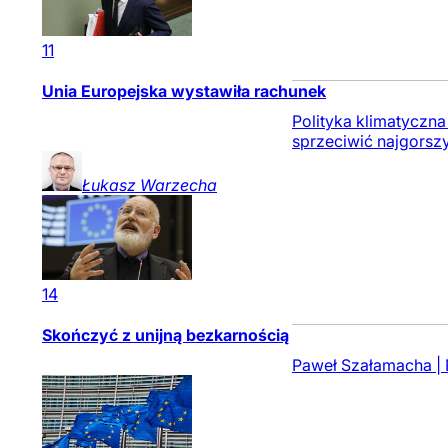
11
Unia Europejska wystawiła rachunek
Polityka klimatyczn
sprzeciwić najgorszy
Łukasz
Warzecha
14
Skończyć z unijną bezkarnością
Paweł Szałamacha | 