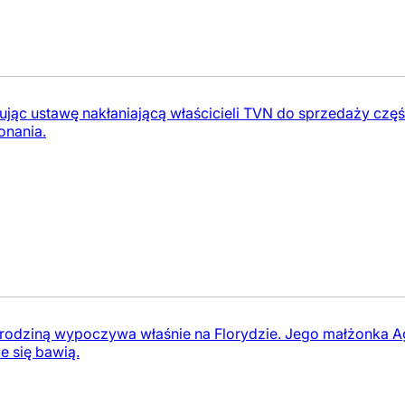
jąc ustawę nakłaniającą właścicieli TVN do sprzedaży częśc
onania.
 rodziną wypoczywa właśnie na Florydzie. Jego małżonka Ag
ie się bawią.