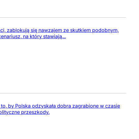
zości, zablokują się nawzajem ze skutkiem podobnym,
nariusz, na który stawiają...
 to, by Polska odzyskała dobra zagrabione w czasie
olityczne przeszkody.