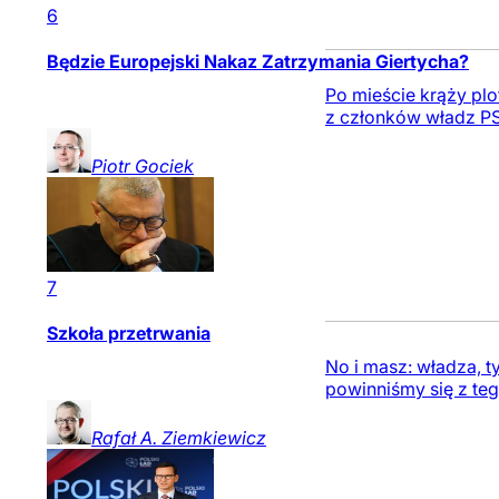
6
Będzie Europejski Nakaz Zatrzymania Giertycha?
Po mieście krąży pl
z członków władz PS
Piotr
Gociek
7
Szkoła przetrwania
No i masz: władza, t
powinniśmy się z teg
Rafał A.
Ziemkiewicz