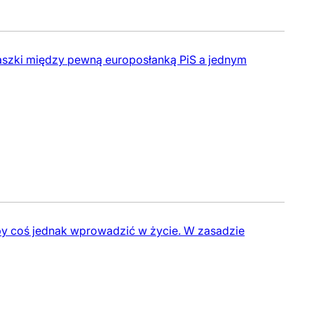
raszki między pewną europosłanką PiS a jednym
żeby coś jednak wprowadzić w życie. W zasadzie