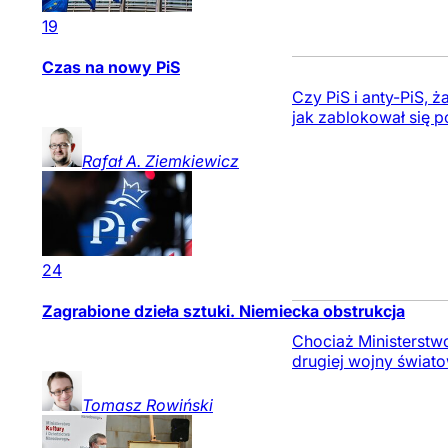
19
Czas na nowy PiS
Czy PiS i anty-PiS, 
jak zablokował się po
Rafał A.
Ziemkiewicz
24
Zagrabione dzieła sztuki. Niemiecka obstrukcja
Chociaż Ministerstw
drugiej wojny świato
Tomasz
Rowiński