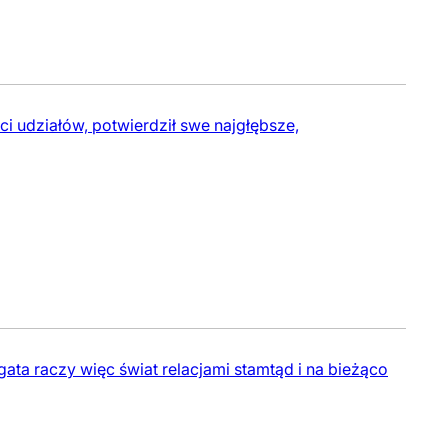
i udziałów, potwierdził swe najgłębsze,
ata raczy więc świat relacjami stamtąd i na bieżąco