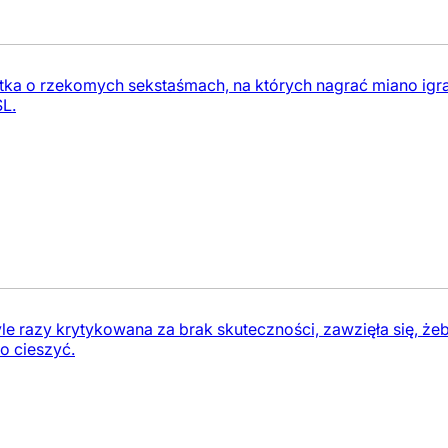
otka o rzekomych sekstaśmach, na których nagrać miano ig
L.
yle razy krytykowana za brak skuteczności, zawzięła się, 
o cieszyć.