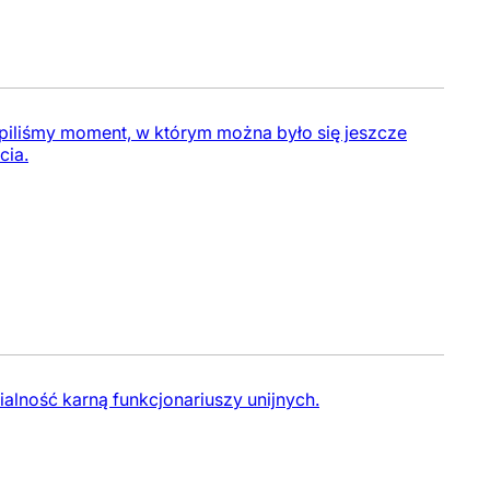
piliśmy moment, w którym można było się jeszcze
cia.
lność karną funkcjonariuszy unijnych.