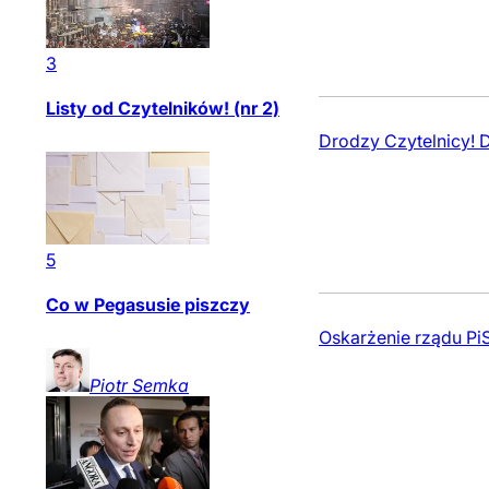
3
Listy od Czytelników! (nr 2)
Drodzy Czytelnicy! D
5
Co w Pegasusie piszczy
Oskarżenie rządu PiS
Piotr
Semka