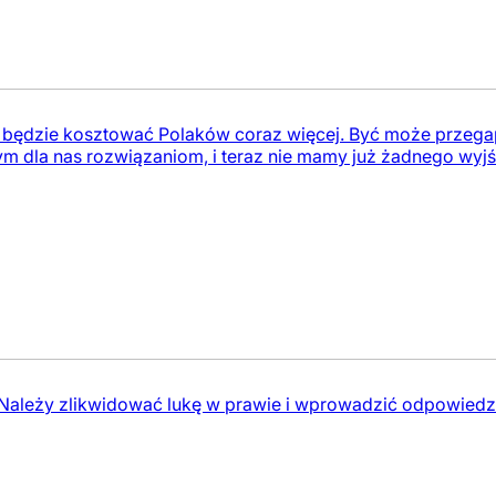
a będzie kosztować Polaków coraz więcej. Być może przega
m dla nas rozwiązaniom, i teraz nie mamy już żadnego wyjś
Należy zlikwidować lukę w prawie i wprowadzić odpowiedzia