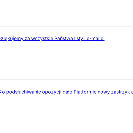
ziękujemy za wszystkie Państwa listy i e-maile.
 o podsłuchiwanie opozycji dało Platformie nowy zastrzyk e