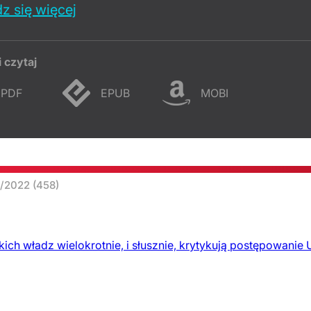
z się więcej
i czytaj
PDF
EPUB
MOBI
2/2022
(458)
ich władz wielokrotnie, i słusznie, krytykują postępowanie U