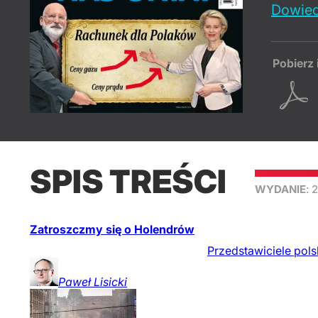
Dowied
Pobierz 
SPIS TREŚCI
WYDANIE
: 
Zatroszczmy się o Holendrów
Przedstawiciele polsk
Paweł
Lisicki