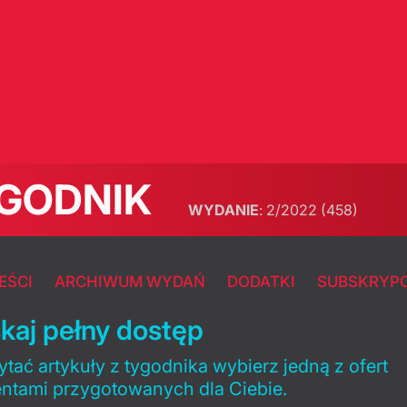
GODNIK
WYDANIE
:
2/2022
(458)
EŚCI
ARCHIWUM WYDAŃ
DODATKI
SUBSKRYP
kaj pełny dostęp
tać artykuły z tygodnika wybierz jedną z ofert
entami przygotowanych dla Ciebie.