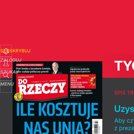
SUBSKRYBUJ
ZALOGUJ
TY
SZUKAJ
MENU
SPIS TR
Uzys
Aby czy
z prez