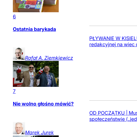
6
Ostatnia barykada
PŁYWANIE W KISIELU 
redakcyjnej na wiec 
Rafał A.
Ziemkiewicz
7
Nie wolno głośno mówić?
OD POCZĄTKU | Must
społeczeństwie („jedne
Marek
Jurek