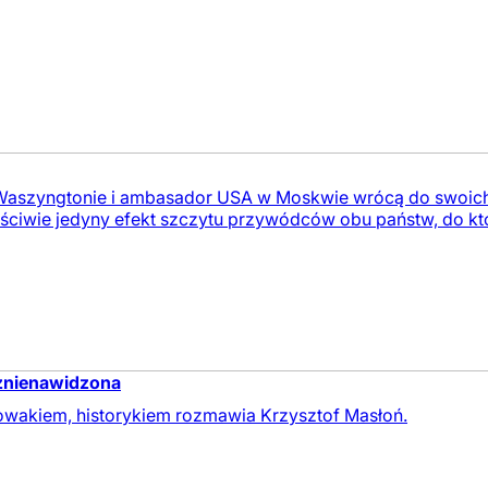
Waszyngtonie i ambasador USA w Moskwie wrócą do swoich 
ściwie jedyny efekt szczytu przywódców obu państw, do k
 znienawidzona
owakiem, historykiem rozmawia Krzysztof Masłoń.