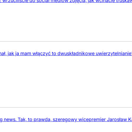
ż wrzuciliście do social mediów zdjęcia, jak wcinacie tru
, jak ja mam włączyć to dwuskładnikowe uwierzytelnianie?
g news. Tak, to prawda, szeregowy wicepremier Jarosław Ka