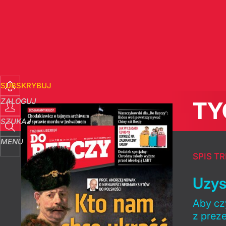
SUBSKRYBUJ
ZALOGUJ
TY
SZUKAJ
MENU
SPIS TR
Uzys
Aby czy
z prez