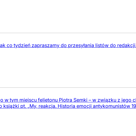
ak co tydzień zapraszamy do przesyłania listów do redakcji
 w tym miejscu felietonu Piotra Semki – w związku z jego c
o książki pt. „My, reakcja. Historia emocji antykomunistów 1