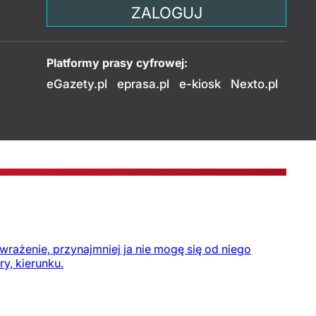
ZALOGUJ
Platformy prasy cyfrowej:
eGazety.pl
eprasa.pl
e-kiosk
Nexto.pl
rażenie, przynajmniej ja nie mogę się od niego
y, kierunku.