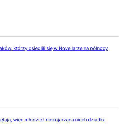
ów, którzy osiedlili się w Novellarze na północy
miętają, więc młodzież niekojarząca niech dziadka