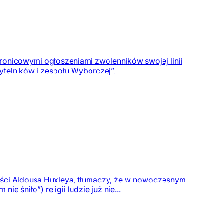
onicowymi ogłoszeniami zwolenników swojej linii
ytelników i zespołu Wyborczej”.
ci Aldousa Huxleya, tłumaczy, że w nowoczesnym
ie śniło”) religii ludzie już nie...