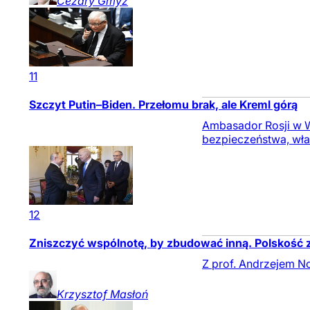
Cezary
Gmyz
11
Szczyt Putin–Biden. Przełomu brak, ale Kreml górą
Ambasador Rosji w 
bezpieczeństwa, wła
12
Zniszczyć wspólnotę, by zbudować inną. Polskość
Z prof. Andrzejem N
Krzysztof
Masłoń