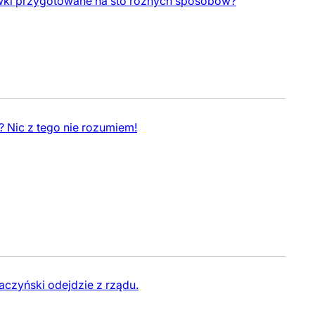
skawki przygotowane na sto różnych sposobów?
 Nic z tego nie rozumiem!
czyński odejdzie z rządu.