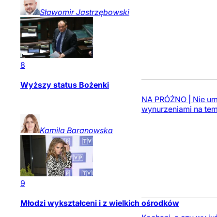
Sławomir
Jastrzębowski
8
Wyższy status Bożenki
NA PRÓŻNO | Nie umi
wynurzeniami na temat
Kamila
Baranowska
9
Młodzi wykształceni i z wielkich ośrodków