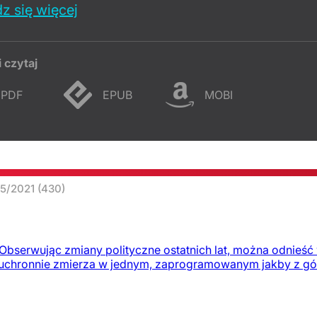
z się więcej
i czytaj
PDF
EPUB
MOBI
25/2021
(430)
serwując zmiany polityczne ostatnich lat, można odnieść w
ieuchronnie zmierza w jednym, zaprogramowanym jakby z gór