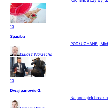
Kochani, a czy wy ju
10
Spasiba
PODŁUCHANE | Michał
Łukasz
Warzecha
10
Dwaj panowie G.
Na początek breakin