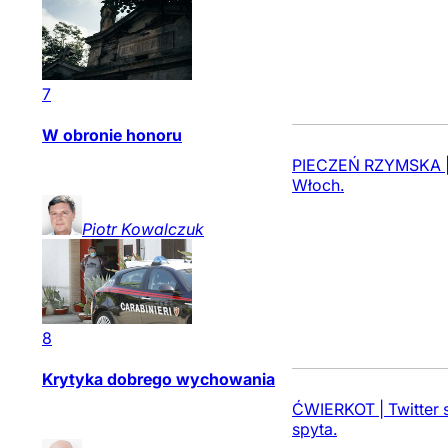
7
W obronie honoru
PIECZEŃ RZYMSKA | U
Włoch.
Piotr
Kowalczuk
8
Krytyka dobrego wychowania
ĆWIERKOT | Twitter sc
spyta.