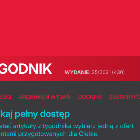
GODNIK
WYDANIE
:
25/2021
(430)
EŚCI
ARCHIWUM WYDAŃ
DODATKI
SUBSKRYP
kaj pełny dostęp
tać artykuły z tygodnika wybierz jedną z ofert
entami przygotowanych dla Ciebie.