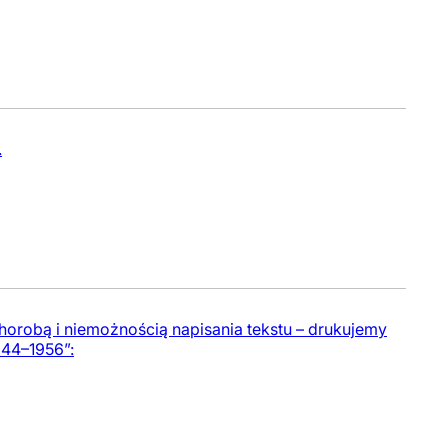
.
horobą i niemożnością napisania tekstu – drukujemy
944–1956”: