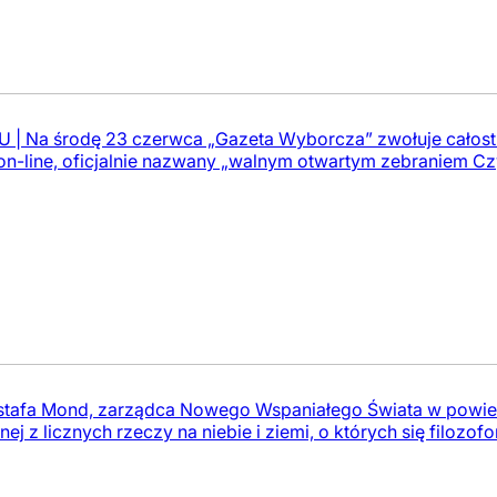
| Na środę 23 czerwca „Gazeta Wyborcza” zwołuje całostr
on-line, oficjalnie nazwany „walnym otwartym zebraniem Cz
afa Mond, zarządca Nowego Wspaniałego Świata w powieś
j z licznych rzeczy na niebie i ziemi, o których się filozofom n