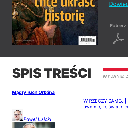
Dowied
Pobierz 
SPIS TREŚCI
WYDANIE
: 
Mądry ruch Orbána
W RZECZY SAMEJ | Ob
uwolnić, że świat n
Paweł
Lisicki