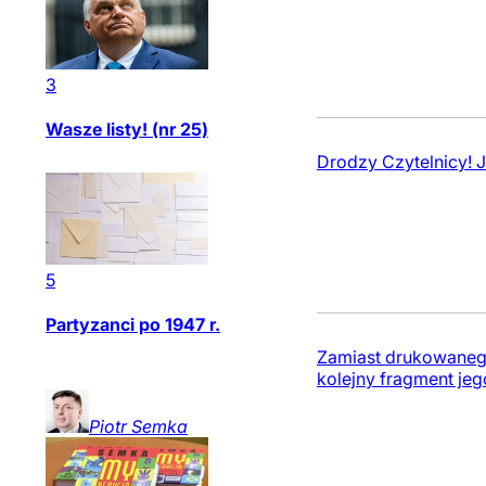
3
Wasze listy! (nr 25)
Drodzy Czytelnicy! J
5
Partyzanci po 1947 r.
Zamiast drukowanego
kolejny fragment jeg
Piotr
Semka