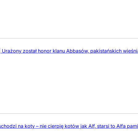
rażony został honor klanu Abbasów, pakistańskich wieśniak
hodzi na koty – nie cierpię kotów jak Alf, starsi to Alfa pa