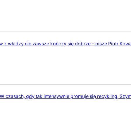
w z władzy nie zawsze kończy się dobrze – pisze Piotr Kow
| W czasach, gdy tak intensywnie promuje się recykling, Szy