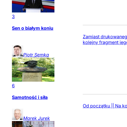
3
Sen o białym koniu
Zamiast drukowanego
kolejny fragment jeg
Piotr
Semka
6
Samotność i siła
Od początku || Na ko
Marek
Jurek