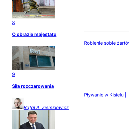
8
O obrazie majestatu
Robienie sobie żartó
9
Siła rozczarowania
Pływanie w Kisielu |
Rafał A.
Ziemkiewicz