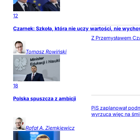
12
Czarnek: Szkoła, która nie uczy wartości, nie wych
Z Przemysławem Czar
Tomasz
Rowiński
18
Polska spuszcza z ambicji
PiS zaplanował podn
wyrzuca więc na śmie
Rafał A.
Ziemkiewicz