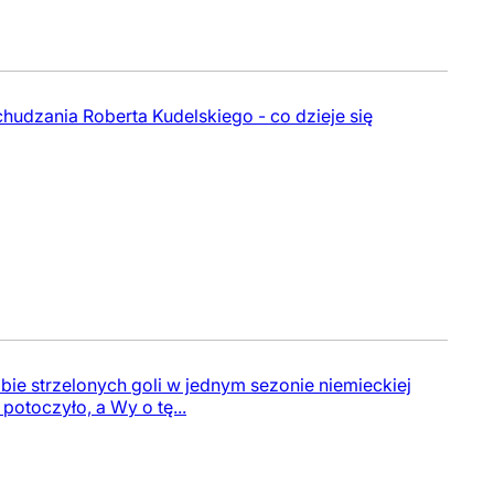
hudzania Roberta Kudelskiego - co dzieje się
zbie strzelonych goli w jednym sezonie niemieckiej
 potoczyło, a Wy o tę...