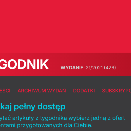
GODNIK
WYDANIE
:
21/2021
(426)
EŚCI
ARCHIWUM WYDAŃ
DODATKI
SUBSKRYP
kaj pełny dostęp
tać artykuły z tygodnika wybierz jedną z ofert
entami przygotowanych dla Ciebie.