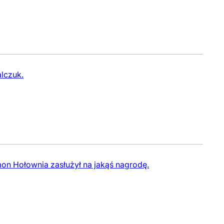
alczuk.
mon Hołownia zasłużył na jakąś nagrodę.