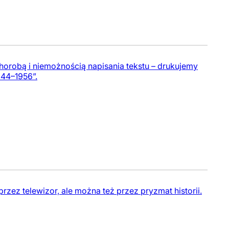
horobą i niemożnością napisania tekstu – drukujemy
944–1956”.
rzez telewizor, ale można też przez pryzmat historii.