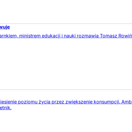
owuje
nkiem, ministrem edukacji i nauki rozmawia Tomasz Rowiń
iesienie poziomu życia przez zwiększenie konsumpcji. Ambi
tnik.