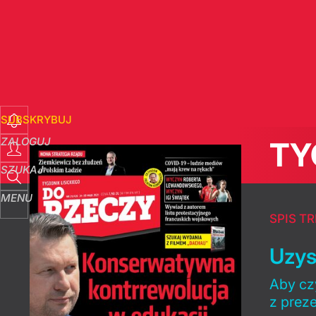
SUBSKRYBUJ
ZALOGUJ
TY
SZUKAJ
MENU
SPIS TR
Uzys
Aby czy
z prez