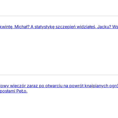
kwintę, Michał? A statystykę szczepień widziałeś, Jacku? W
ndowy wieczór zaraz po otwarciu na powrót knajpianych og
 posłami PeŁo.