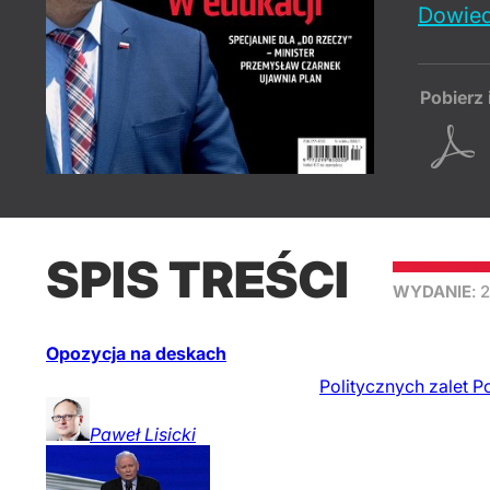
Dowied
Pobierz 
SPIS TREŚCI
WYDANIE
: 
Opozycja na deskach
Politycznych zalet P
Paweł
Lisicki