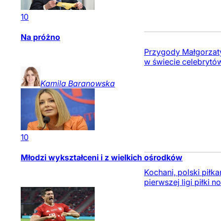
10
Na próżno
Przygody Małgorzaty 
w świecie celebrytó
Kamila
Baranowska
10
Młodzi wykształceni i z wielkich ośrodków
Kochani, polski piłk
pierwszej ligi piłki 