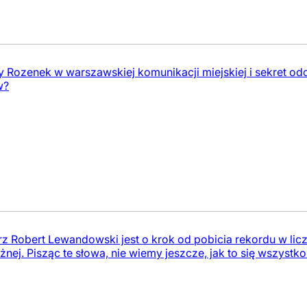
Rozenek w warszawskiej komunikacji miejskiej i sekret odc
w?
arz Robert Lewandowski jest o krok od pobicia rekordu w lic
nożnej. Pisząc te słowa, nie wiemy jeszcze, jak to się wszystko