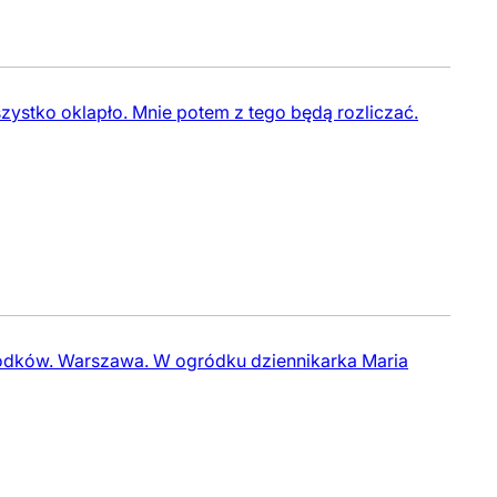
szystko oklapło. Mnie potem z tego będą rozliczać.
ródków. Warszawa. W ogródku dziennikarka Maria