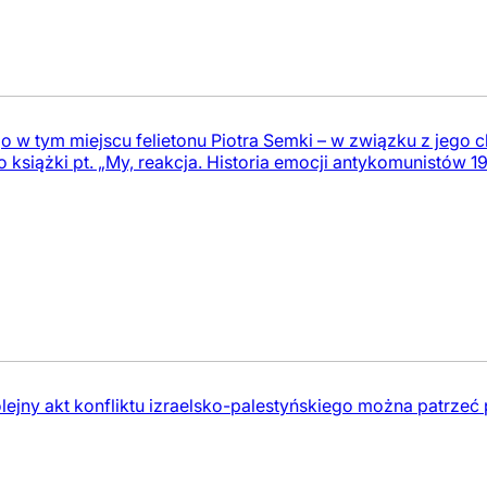
 w tym miejscu felietonu Piotra Semki – w związku z jego c
o książki pt. „My, reakcja. Historia emocji antykomunistów 1
lejny akt konfliktu izraelsko-palestyńskiego można patrzeć p