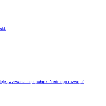
ski.
cję „wyrwania się z pułapki średniego rozwoju”