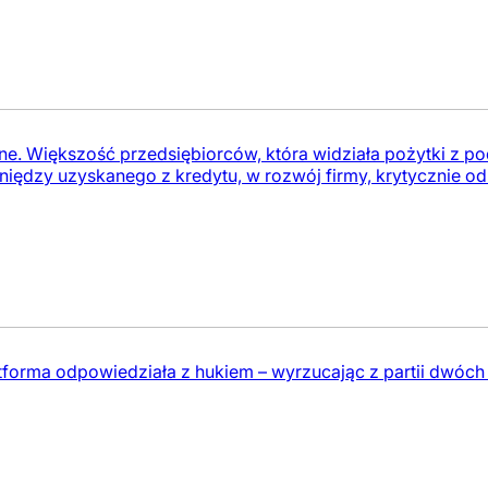
ne. Większość przedsiębiorców, która widziała pożytki z p
eniędzy uzyskanego z kredytu, w rozwój firmy, krytycznie od
forma odpowiedziała z hukiem – wyrzucając z partii dwóch 