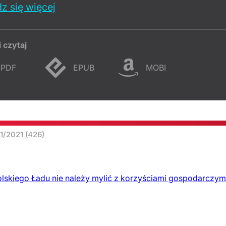
z się więcej
i czytaj
PDF
EPUB
MOBI
21/2021
(426)
olskiego Ładu nie należy mylić z korzyściami gospodarczymi