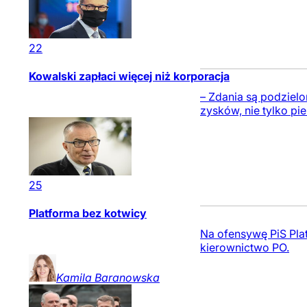
22
Kowalski zapłaci więcej niż korporacja
– Zdania są podzielo
zysków, nie tylko pi
25
Platforma bez kotwicy
Na ofensywę PiS Plat
kierownictwo PO.
Kamila
Baranowska