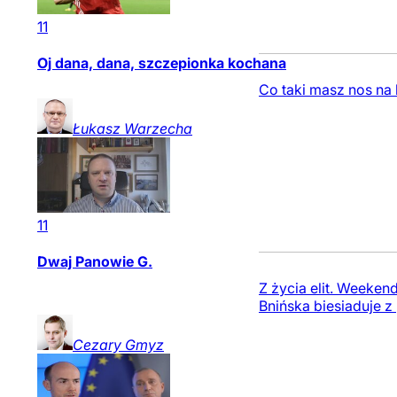
11
Oj dana, dana, szczepionka kochana
Co taki masz nos na 
Łukasz
Warzecha
11
Dwaj Panowie G.
Z życia elit. Weeke
Bnińska biesiaduje z
Cezary
Gmyz