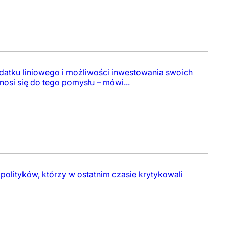
odatku liniowego i możliwości inwestowania swoich
nosi się do tego pomysłu – mówi...
polityków, którzy w ostatnim czasie krytykowali