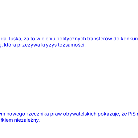
a Tuska, za to w cieniu politycznych transferów do konkure
tią, która przeżywa kryzys tożsamości.
m nowego rzecznika praw obywatelskich pokazuje, że PiS 
ałkiem niezależny.