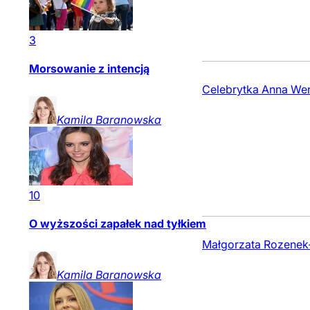
3
Morsowanie z intencją
Celebrytka Anna Wend
Kamila
Baranowska
10
O wyższości zapałek nad tyłkiem
Małgorzata Rozenek-M
Kamila
Baranowska