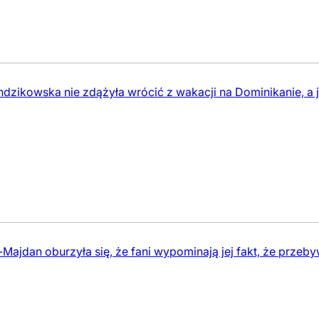
zikowska nie zdążyła wrócić z wakacji na Dominikanie, a ju
ajdan oburzyła się, że fani wypominają jej fakt, że przeby