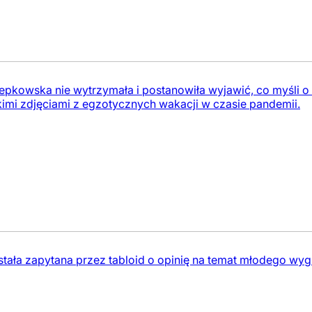
Łepkowska nie wytrzymała i postanowiła wyjawić, co myśli 
kimi zdjęciami z egzotycznych wakacji w czasie pandemii.
ała zapytana przez tabloid o opinię na temat młodego wyglą