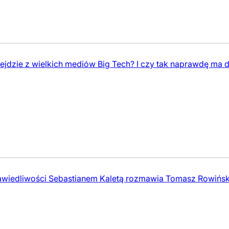
ejdzie z wielkich mediów Big Tech? I czy tak naprawdę ma 
awiedliwości Sebastianem Kaletą rozmawia Tomasz Rowińsk