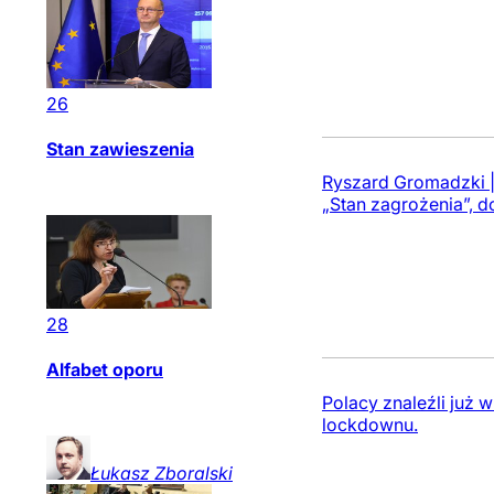
26
Stan zawieszenia
Ryszard Gromadzki |
„Stan zagrożenia”, d
28
Alfabet oporu
Polacy znaleźli już 
lockdownu.
Łukasz
Zboralski