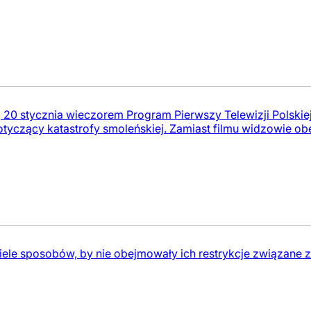
 20 stycznia wieczorem Program Pierwszy Telewizji Polskie
otyczący katastrofy smoleńskiej. Zamiast filmu widzowie obej
wiele sposobów, by nie obejmowały ich restrykcje związane