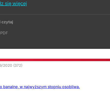
z się więcej
i czytaj
PDF
19/2020
(372)
 to banalne, w najwyższym stopniu osobliwa.