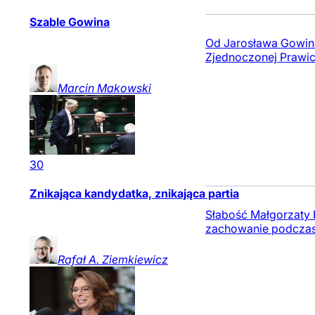
Szable Gowina
Od Jarosława Gowina
Zjednoczonej Prawicy
Marcin
Makowski
30
Znikająca kandydatka, znikająca partia
Słabość Małgorzaty K
zachowanie podczas
Rafał A.
Ziemkiewicz