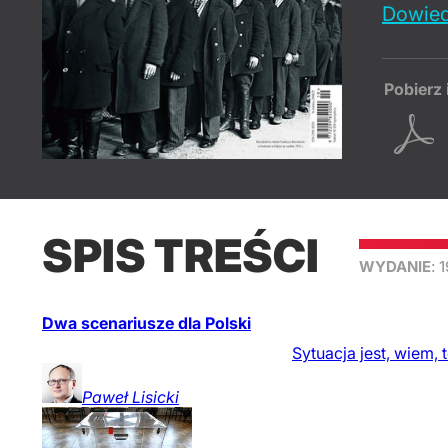
Dowied
Pobierz 
SPIS TREŚCI
WYDANIE
: 
Dwa scenariusze dla Polski
Sytuacja jest, wiem,
Paweł
Lisicki