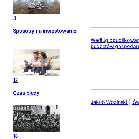
3
Sposoby na inwestowanie
Według opublikowan
budżetów gospodars
12
Czas biedy
Jakub Wozinski || Ś
18