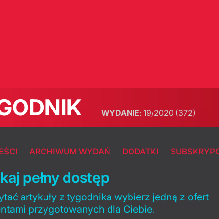
GODNIK
WYDANIE
:
19/2020
(372)
EŚCI
ARCHIWUM WYDAŃ
DODATKI
SUBSKRYP
kaj pełny dostęp
tać artykuły z tygodnika wybierz jedną z ofert
entami przygotowanych dla Ciebie.