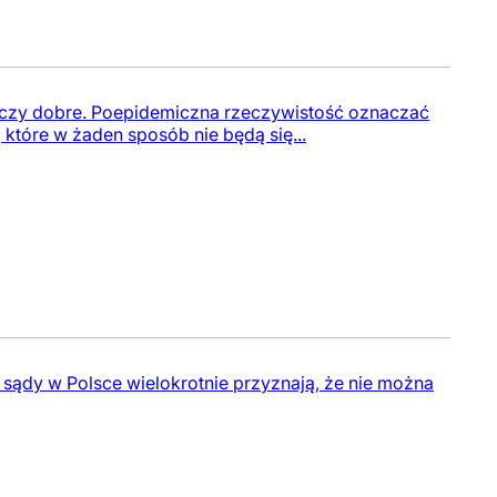
zeczy dobre. Poepidemiczna rzeczywistość oznaczać
które w żaden sposób nie będą się...
sądy w Polsce wielokrotnie przyznają, że nie można