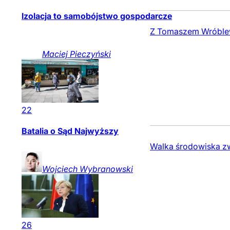
Izolacja to samobójstwo gospodarcze
Z Tomaszem Wróblews
Maciej
Pieczyński
22
Batalia o Sąd Najwyższy
Walka środowiska zw
Wojciech
Wybranowski
26