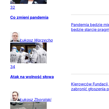
32
Co zmieni pandemia
Pandemia będzie mie
będzie starcie pragm
Łukasz
Warzecha
34
Atak na wolność słowa
Kierowców Fundacji 
zabronić głoszenia 
Łukasz
Zboralski