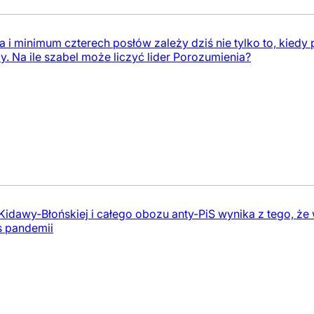
 i minimum czterech posłów zależy dziś nie tylko to, kiedy
. Na ile szabel może liczyć lider Porozumienia?
idawy-Błońskiej i całego obozu anty-PiS wynika z tego, że 
 pandemii