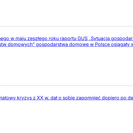
ego w maju zeszłego roku raportu GUS „Sytuacja gospodar
tw domowych” gospodarstwa domowe w Polsce osiągały wyż
wiatowy kryzys z XX w. dał o sobie zapomnieć dopiero po de