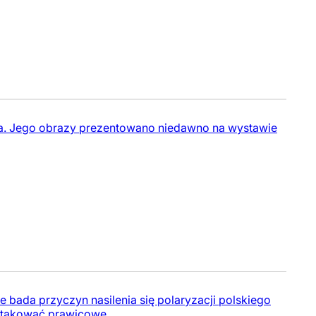
ycka. Jego obrazy prezentowano niedawno na wystawie
e bada przyczyn nasilenia się polaryzacji polskiego
aatakować prawicowe...