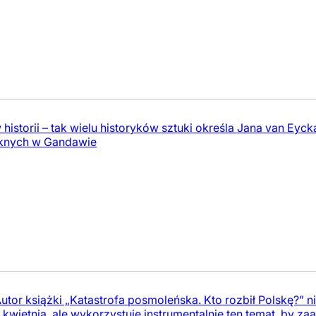
historii – tak wielu historyków sztuki określa Jana van E
knych w Gandawie
utor książki „Katastrofa posmoleńska. Kto rozbił Polskę?” ni
kwietnia, ale wykorzystuje instrumentalnie ten temat, by z