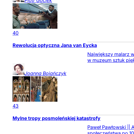
Piotr
Gociek
40
Rewolucja optyczna Jana van Eycka
Największy malarz w 
w muzeum sztuk pię
Joanna
Bojańczyk
43
Mylne tropy posmoleńskiej katastrofy
Paweł Pawłowski || A
społeczeństwa po 10 