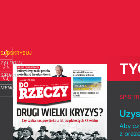
SUBSKRYBUJ
ZALOGUJ
TY
SZUKAJ
MENU
SPIS TR
Uzys
Aby czy
z prez