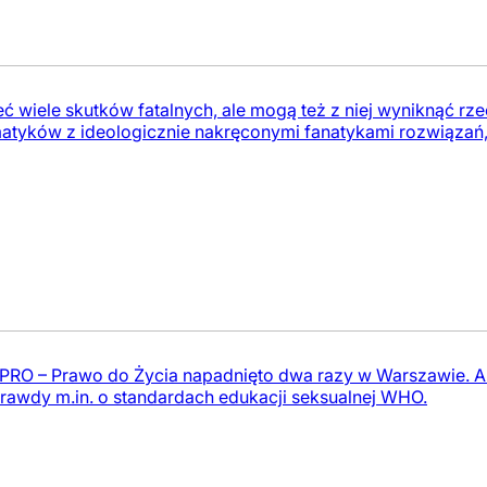
ć wiele skutków fatalnych, ale mogą też z niej wyniknąć r
atyków z ideologicznie nakręconymi fanatykami rozwiązań, 
PRO – Prawo do Życia napadnięto dwa razy w Warszawie. A 
prawdy m.in. o standardach edukacji seksualnej WHO.