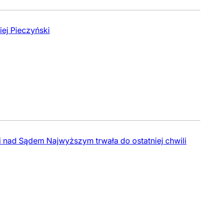
ej Pieczyński
i nad Sądem Najwyższym trwała do ostatniej chwili