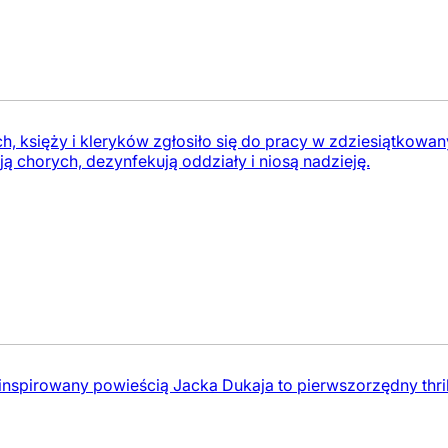
ych, księży i kleryków zgłosiło się do pracy w zdziesiątko
ują chorych, dezynfekują oddziały i niosą nadzieję.
 inspirowany powieścią Jacka Dukaja to pierwszorzędny thr