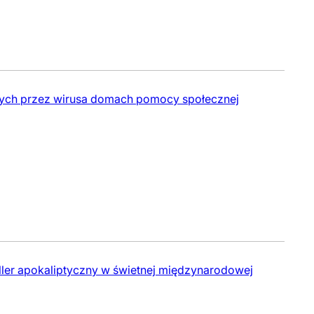
wanych przez wirusa domach pomocy społecznej
iller apokaliptyczny w świetnej międzynarodowej