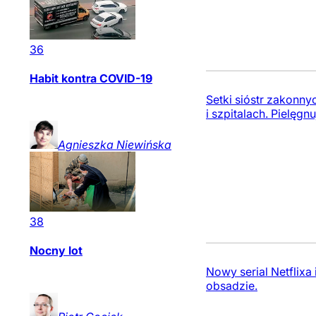
36
Habit kontra COVID-19
Setki sióstr zakonn
i szpitalach. Pielęgn
Agnieszka
Niewińska
38
Nocny lot
Nowy serial Netflixa
obsadzie.