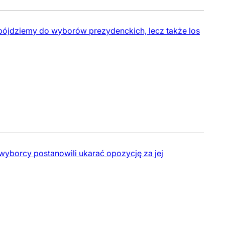
 pójdziemy do wyborów prezydenckich, lecz także los
wyborcy postanowili ukarać opozycję za jej