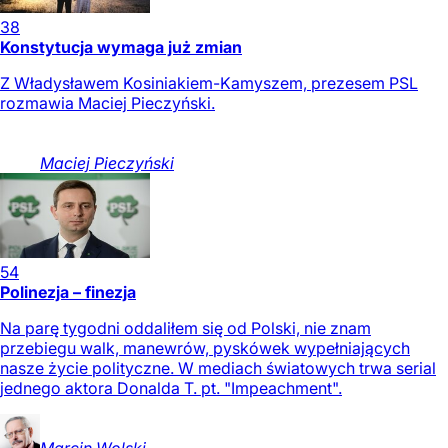
38
Konstytucja wymaga już zmian
Z Władysławem Kosiniakiem-Kamyszem, prezesem PSL
rozmawia Maciej Pieczyński.
Maciej
Pieczyński
54
Polinezja – finezja
Na parę tygodni oddaliłem się od Polski, nie znam
przebiegu walk, manewrów, pyskówek wypełniających
nasze życie polityczne. W mediach światowych trwa serial
jednego aktora Donalda T. pt. "Impeachment".
Marcin
Wolski