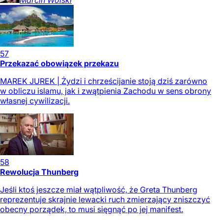
57
Przekazać obowiązek przekazu
MAREK JUREK | Żydzi i chrześcijanie stoją dziś zarówno
w obliczu islamu, jak i zwątpienia Zachodu w sens obrony
własnej cywilizacji.
58
Rewolucja Thunberg
Jeśli ktoś jeszcze miał wątpliwość, że Greta Thunberg
reprezentuje skrajnie lewacki ruch zmierzający zniszczyć
obecny porządek, to musi sięgnąć po jej manifest.