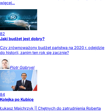
więcej...
82
Jaki budżet jest dobry?
Czy zrównoważony budżet państwa na 2020 r. odejdzie
do historii, zanim ten rok się zacznie?
Piotr
Gabryel
84
Kolejka po Kubicę
Łukasz Majchrzyk || Chętnych do zatrudnienia Roberta