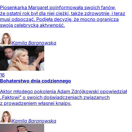
Piosenkarka Margaret poinformowała swoich fanów,
że ostatni rok był dla niej ciężki, także zdrowotnie, i teraz
musi odpocząć. Podjęła decyzję, że mocno ogranicza
swoją celebrycką aktywność.
Kamila
Baranowska
16
Bohaterstwo dnia codziennego
Aktor młodego pokolenia Adam Zdrójkowski opowiedział
„Faktowi” o swoich doświadczeniach związanych
z prowadzeniem własnej knajpy.
Kamila
Baranowska