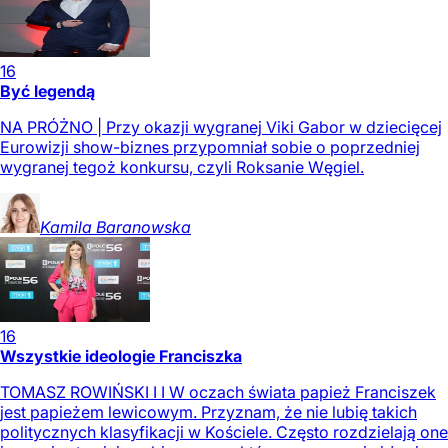
16
Być legendą
NA PRÓŻNO | Przy okazji wygranej Viki Gabor w dziecięcej
Eurowizji show-biznes przypomniał sobie o poprzedniej
wygranej tegoż konkursu, czyli Roksanie Węgiel.
Kamila
Baranowska
16
Wszystkie ideologie Franciszka
TOMASZ ROWIŃSKI I I W oczach świata papież Franciszek
jest papieżem lewicowym. Przyznam, że nie lubię takich
politycznych klasyfikacji w Kościele. Często rozdzielają one