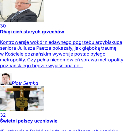
30
Długi cień starych grzechów
Kontrowersje wokół niedawnego pogrzebu arcybiskupa
seniora Juliusza Paetza pokazały, jak głęboką traumę
w Kościele poznańskim wywołuje postać byłego
metropolity. Czy pełna niedomówień sprawa metropolity
poznańskiego będzie wyjaśniana po...
Piotr
Semka
32
Świetni polscy uczniowie