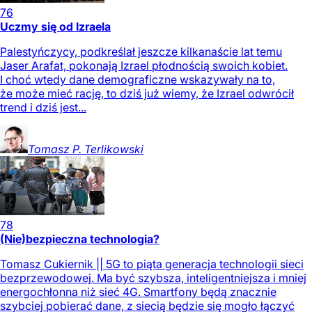
76
Uczmy się od Izraela
Palestyńczycy, podkreślał jeszcze kilkanaście lat temu
Jaser Arafat, pokonają Izrael płodnością swoich kobiet.
I choć wtedy dane demograficzne wskazywały na to,
że może mieć rację, to dziś już wiemy, że Izrael odwrócił
trend i dziś jest...
Tomasz P.
Terlikowski
78
(Nie)bezpieczna technologia?
Tomasz Cukiernik || 5G to piąta generacja technologii sieci
bezprzewodowej. Ma być szybsza, inteligentniejsza i mniej
energochłonna niż sieć 4G. Smartfony będą znacznie
szybciej pobierać dane, z siecią będzie się mogło łączyć