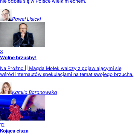
nie odbiła się w Polsce wielkim echem.
Paweł
Lisicki
3
Wolne brzuchy!
Na Próżno || Magda Mołek walczy z pojawiającymi się
wśród internautów spekulacjami na temat swojego brzucha.
Kamila
Baranowska
12
Kojąca cisza