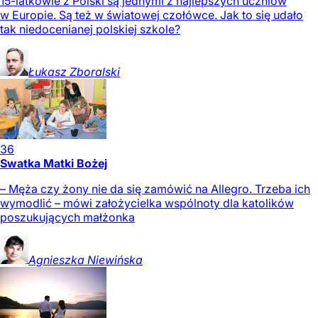
15-latkowie z Polski są jednymi z najlepszych uczniów
w Europie. Są też w światowej czołówce. Jak to się udało
tak niedocenianej polskiej szkole?
Łukasz
Zboralski
36
Swatka Matki Bożej
– Męża czy żony nie da się zamówić na Allegro. Trzeba ich
wymodlić – mówi założycielka wspólnoty dla katolików
poszukujących małżonka
Agnieszka
Niewińska