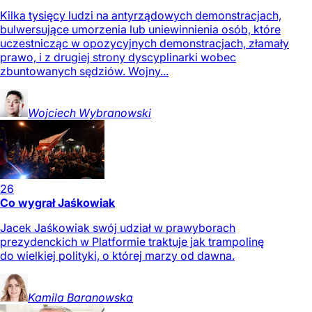
Kilka tysięcy ludzi na antyrządowych demonstracjach,
bulwersujące umorzenia lub uniewinnienia osób, które
uczestnicząc w opozycyjnych demonstracjach, złamały
prawo, i z drugiej strony dyscyplinarki wobec
zbuntowanych sędziów. Wojny...
Wojciech
Wybranowski
26
Co wygrał Jaśkowiak
Jacek Jaśkowiak swój udział w prawyborach
prezydenckich w Platformie traktuje jak trampolinę
do wielkiej polityki, o której marzy od dawna.
Kamila
Baranowska