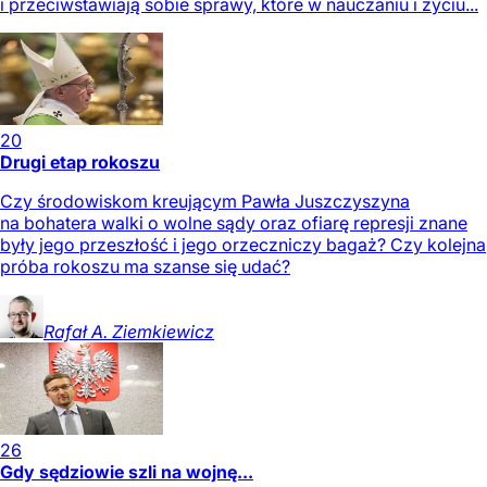
i przeciwstawiają sobie sprawy, które w nauczaniu i życiu...
20
Drugi etap rokoszu
Czy środowiskom kreującym Pawła Juszczyszyna
na bohatera walki o wolne sądy oraz ofiarę represji znane
były jego przeszłość i jego orzeczniczy bagaż? Czy kolejna
próba rokoszu ma szanse się udać?
Rafał A.
Ziemkiewicz
26
Gdy sędziowie szli na wojnę...