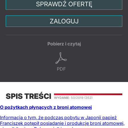
SPRAWDŹ OFERTĘ
ZALOGUJ
Pobierz i czytaj
PDF
SPIS TREŚCI
WYDANIE
: 50/2019
(352)
O pożytkach płynących z broni atomowej
Informacja o tym, że podczas pobytu w Japonii papież
Franciszek potępił posiadanie i produkcję broni atomowej,