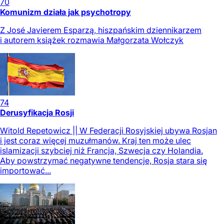
70
Komunizm działa jak psychotropy
Z José Javierem Esparzą, hiszpańskim dziennikarzem
i autorem książek rozmawia Małgorzata Wołczyk
74
Derusyfikacja Rosji
Witold Repetowicz || W Federacji Rosyjskiej ubywa Rosjan
i jest coraz więcej muzułmanów. Kraj ten może ulec
islamizacji szybciej niż Francja, Szwecja czy Holandia.
Aby powstrzymać negatywne tendencje, Rosja stara się
importować...