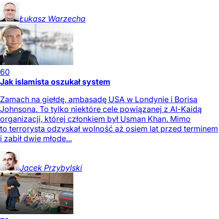
Łukasz
Warzecha
60
Jak islamista oszukał system
Zamach na giełdę, ambasadę USA w Londynie i Borisa
Johnsona. To tylko niektóre cele powiązanej z Al-Kaidą
organizacji, której członkiem był Usman Khan. Mimo
to terrorysta odzyskał wolność aż osiem lat przed terminem
i zabił dwie młode...
Jacek
Przybylski