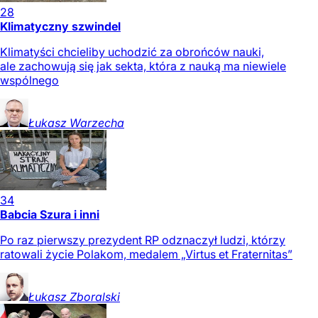
28
Klimatyczny szwindel
Klimatyści chcieliby uchodzić za obrońców nauki,
ale zachowują się jak sekta, która z nauką ma niewiele
wspólnego
Łukasz
Warzecha
34
Babcia Szura i inni
Po raz pierwszy prezydent RP odznaczył ludzi, którzy
ratowali życie Polakom, medalem „Virtus et Fraternitas”
Łukasz
Zboralski