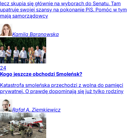
lecz skupia się głównie na wyborach do Senatu. Tam
upatruje swojej szansy na pokonanie PiS. Pomóc w tym
mają samorządowcy
Kamila
Baranowska
24
Kogo jeszcze obchodzi Smoleńsk?
Katastrofa smoleńska przechodzi z wolna do pamięci
prywatnej. O prawdę dopominają się już tylko rodziny
Rafał A.
Ziemkiewicz