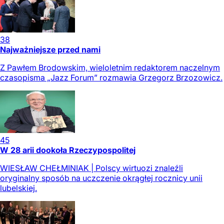
38
Najważniejsze przed nami
Z Pawłem Brodowskim, wieloletnim redaktorem naczelnym
czasopisma „Jazz Forum” rozmawia Grzegorz Brzozowicz.
45
W 28 arii dookoła Rzeczypospolitej
WIESŁAW CHEŁMINIAK | Polscy wirtuozi znaleźli
oryginalny sposób na uczczenie okrągłej rocznicy unii
lubelskiej.