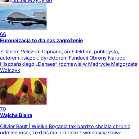
Jacek
Przybylski
66
Europeizacja to dla nas zagrożenie
Z IIánem Vélezem Cipriano, architektem, publicystą,
autorem książek, dyrektorem Fundacji Obrony Narodu
Hiszpańskiego „Denaes” rozmawia w Madrycie Małgorzata
Wołczyk
70
Wajcha Blaira
Olivier Bault | Wielka Brytania tak bardzo chciała chronić
odmienności, że dziś ma problem z wolnością słowa