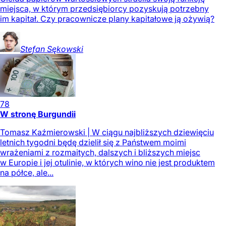
miejsca, w którym przedsiębiorcy pozyskują potrzebny
im kapitał. Czy pracownicze plany kapitałowe ją ożywią?
Stefan
Sękowski
78
W stronę Burgundii
Tomasz Kaźmierowski | W ciągu najbliższych dziewięciu
letnich tygodni będę dzielił się z Państwem moimi
wrażeniami z rozmaitych, dalszych i bliższych miejsc
w Europie i jej otulinie, w których wino nie jest produktem
na półce, ale...