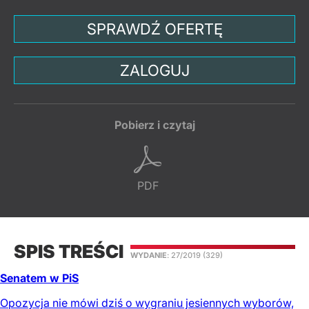
SPRAWDŹ OFERTĘ
ZALOGUJ
Pobierz i czytaj
PDF
SPIS TREŚCI
WYDANIE
: 27/2019
(329)
Senatem w PiS
Opozycja nie mówi dziś o wygraniu jesiennych wyborów,