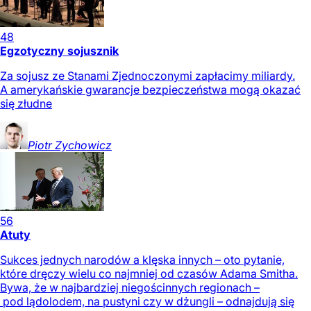
48
Egzotyczny sojusznik
Za sojusz ze Stanami Zjednoczonymi zapłacimy miliardy.
A amerykańskie gwarancje bezpieczeństwa mogą okazać
się złudne
Piotr
Zychowicz
56
Atuty
Sukces jednych narodów a klęska innych – oto pytanie,
które dręczy wielu co najmniej od czasów Adama Smitha.
Bywa, że w najbardziej niegościnnych regionach –
pod lądolodem, na pustyni czy w dżungli – odnajdują się