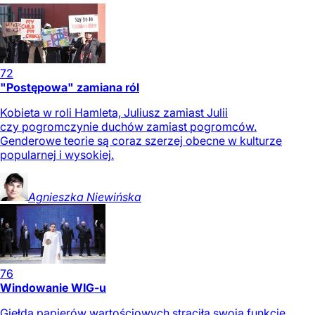
72
"Postępowa" zamiana ról
Kobieta w roli Hamleta, Juliusz zamiast Julii
czy pogromczynie duchów zamiast pogromców.
Genderowe teorie są coraz szerzej obecne w kulturze
popularnej i wysokiej.
Agnieszka
Niewińska
76
Windowanie WIG-u
Giełda papierów wartościowych straciła swoją funkcję