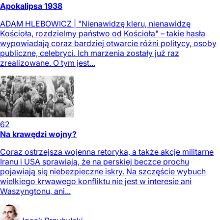
Apokalipsa 1938
ADAM HLEBOWICZ | "Nienawidzę kleru, nienawidzę
Kościoła, rozdzielmy państwo od Kościoła" – takie hasła
wypowiadają coraz bardziej otwarcie różni politycy, osoby
publiczne, celebryci. Ich marzenia zostały już raz
zrealizowane. O tym jest...
62
Na krawędzi wojny?
Coraz ostrzejsza wojenna retoryka, a także akcje militarne
Iranu i USA sprawiają, że na perskiej beczce prochu
pojawiają się niebezpieczne iskry. Na szczęście wybuch
wielkiego krwawego konfliktu nie jest w interesie ani
Waszyngtonu, ani...