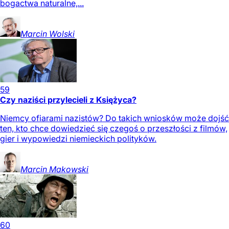
bogactwa naturalne,...
Marcin
Wolski
59
Czy naziści przylecieli z Księżyca?
Niemcy ofiarami nazistów? Do takich wniosków może dojść
ten, kto chce dowiedzieć się czegoś o przeszłości z filmów,
gier i wypowiedzi niemieckich polityków.
Marcin
Makowski
60