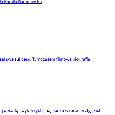
ia Kamila Baranowska
zał swe sukcesy. Tymczasem filmowa biografia
rą obsadę i wykorzystaj najlepsze wzorce brytyjskich