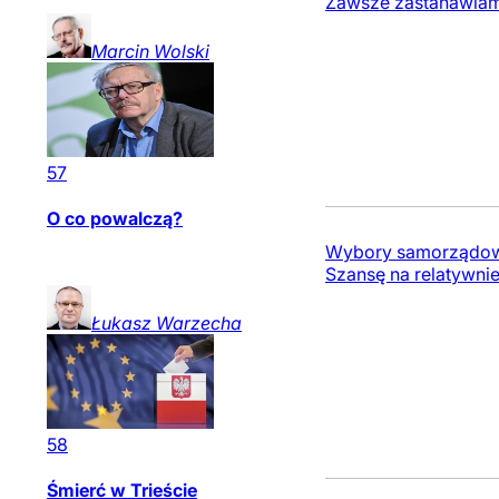
Zawsze zastanawiam 
Marcin
Wolski
57
O co powalczą?
Wybory samorządowe
Szansę na relatywni
Łukasz
Warzecha
58
Śmierć w Trieście