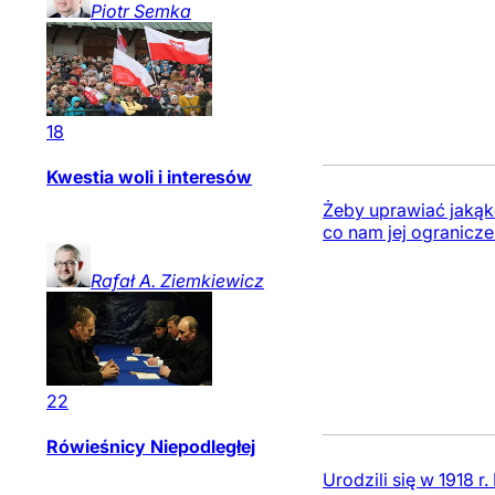
Piotr
Semka
18
Kwestia woli i interesów
Żeby uprawiać jakąk
co nam jej ogranicze
Rafał A.
Ziemkiewicz
22
Rówieśnicy Niepodległej
Urodzili się w 1918 r