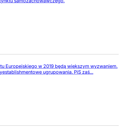
instynktu samozachowawczego.
tu Europejskiego w 2019 będą większym wyzwaniem.
yestablishmentowe ugrupowania. PiS zaś...