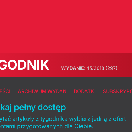
GODNIK
WYDANIE
:
45/2018
(297)
EŚCI
ARCHIWUM WYDAŃ
DODATKI
SUBSKRYP
kaj pełny dostęp
tać artykuły z tygodnika wybierz jedną z ofert
entami przygotowanych dla Ciebie.