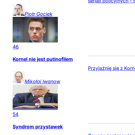
seriali policyjnych 
Piotr
Gociek
46
Kornel nie jest putinofilem
Przyjaźnię się z Kor
Mikołaj
Iwanow
54
Syndrom przystawek