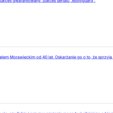
– sukces gwarantowany. Sukces serialu „Bodyguard”.
nelem Morawieckim od 40 lat. Oskarżanie go o to, że sprzyja