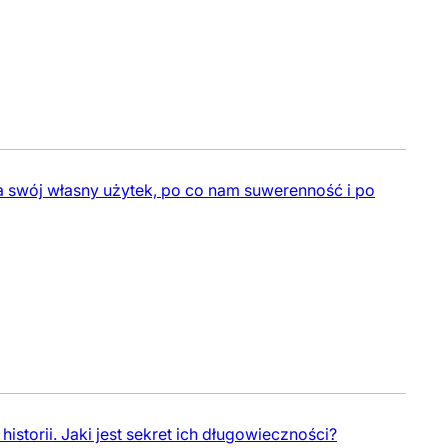
 swój własny użytek, po co nam suwerenność i po
 historii. Jaki jest sekret ich długowieczności?