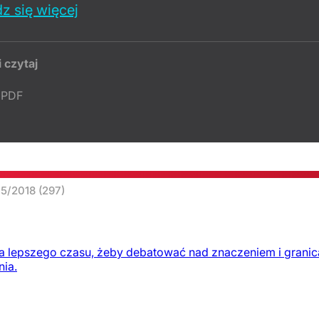
z się więcej
i czytaj
PDF
45/2018
(297)
ma lepszego czasu, żeby debatować nad znaczeniem i granicam
nia.