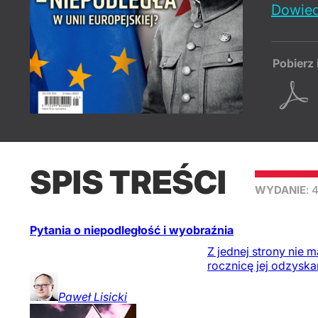
Dowied
Pobierz 
SPIS TREŚCI
WYDANIE
: 
Pytania o niepodległość i wyobraźnia
Z jednej strony nie 
rocznicę jej odzyska
Paweł
Lisicki