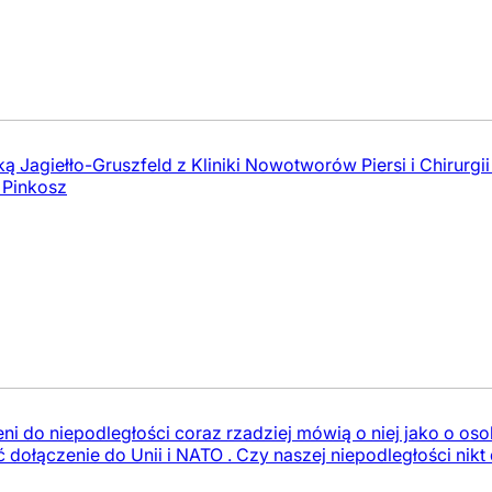
ką Jagiełło-Gruszfeld z Kliniki Nowotworów Piersi i Chirur
 Pinkosz
i do niepodległości coraz rzadziej mówią o niej jako o oso
dołączenie do Unii i NATO . Czy naszej niepodległości nikt 