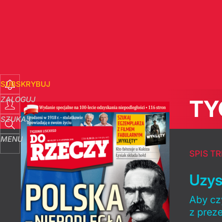
SUBSKRYBUJ
ZALOGUJ
TY
SZUKAJ
MENU
SPIS TR
Uzys
Aby czy
z prez