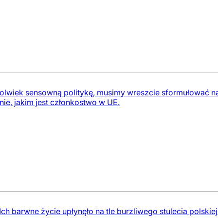
olwiek sensowną politykę, musimy wreszcie sformułować na
nie, jakim jest członkostwo w UE.
. Ich barwne życie upłynęło na tle burzliwego stulecia polskiej