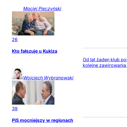
Maciej
Pieczyński
26
Kto fałszuje u Kukiza
Od lat żaden klub po
kolejne zawirowania
Wojciech
Wybranowski
39
PiS mocniejszy w regionach