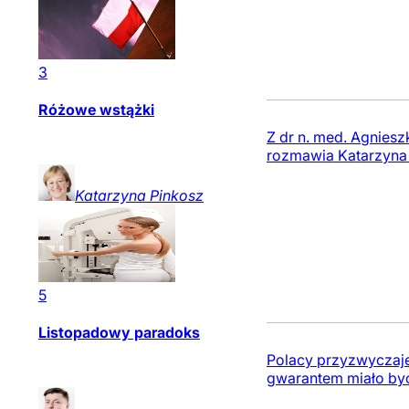
3
Różowe wstążki
Z dr n. med. Agniesz
rozmawia Katarzyna
Katarzyna
Pinkosz
5
Listopadowy paradoks
Polacy przyzwyczajen
gwarantem miało być 