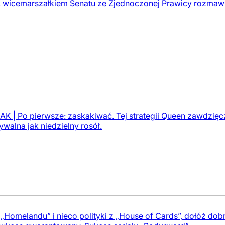
 wicemarszałkiem Senatu ze Zjednoczonej Prawicy rozmaw
| Po pierwsze: zaskakiwać. Tej strategii Queen zawdzięc
ywalna jak niedzielny rosół.
 „Homelandu” i nieco polityki z „House of Cards”, dołóż dob