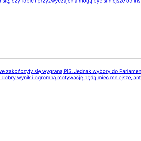
się, czy fobie i przyzwyczajenia mogą być silniejsze od 
 zakończyły się wygraną PiS. Jednak wybory do Parlamen
e dobry wynik i ogromną motywację będą mieć mniejsze, ant