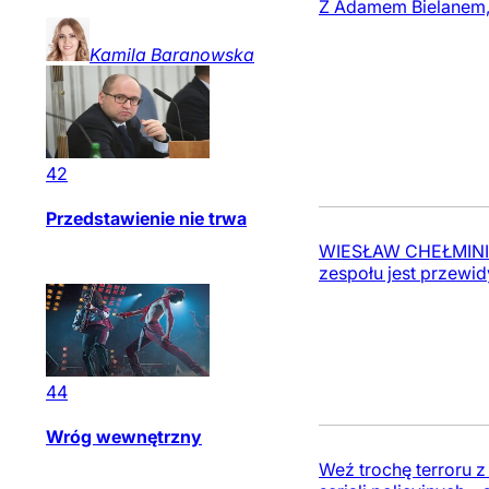
Z Adamem Bielanem,
Kamila
Baranowska
42
Przedstawienie nie trwa
WIESŁAW CHEŁMINIAK 
zespołu jest przewid
44
Wróg wewnętrzny
Weź trochę terroru z