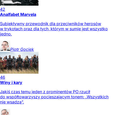
42
Analfabet Marvela
Subiektywny przewodnik dla przeciwników herosów
w trykotach oraz dla tych, którym w sumie jest wszystko
jedno.
Piotr
Gociek
46
Winy i kary
Jakiś czas temu jeden z prominentów PO rzucił
do współtowarzyszy pocieszającym tonem: „Wszystkich
nie wsadzą”.