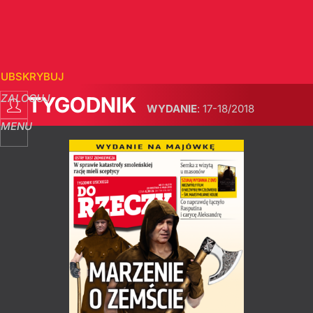
SUBSKRYBUJ
ZALOGUJ
TYGODNIK
WYDANIE
:
17-18/2018
MENU