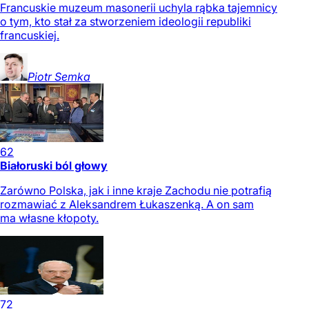
Francuskie muzeum masonerii uchyla rąbka tajemnicy
o tym, kto stał za stworzeniem ideologii republiki
francuskiej.
Piotr
Semka
62
Białoruski ból głowy
Zarówno Polska, jak i inne kraje Zachodu nie potrafią
rozmawiać z Aleksandrem Łukaszenką. A on sam
ma własne kłopoty.
72