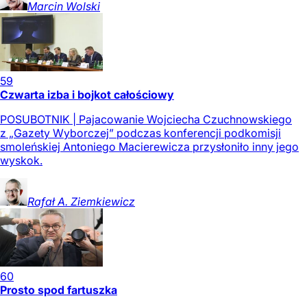
Marcin
Wolski
59
Czwarta izba i bojkot całościowy
POSUBOTNIK | Pajacowanie Wojciecha Czuchnowskiego
z „Gazety Wyborczej” podczas konferencji podkomisji
smoleńskiej Antoniego Macierewicza przysłoniło inny jego
wyskok.
Rafał A.
Ziemkiewicz
60
Prosto spod fartuszka