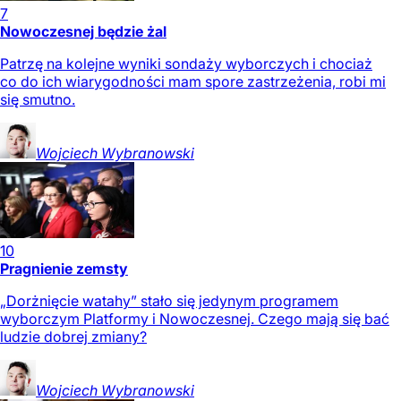
7
Nowoczesnej będzie żal
Patrzę na kolejne wyniki sondaży wyborczych i chociaż
co do ich wiarygodności mam spore zastrzeżenia, robi mi
się smutno.
Wojciech
Wybranowski
10
Pragnienie zemsty
„Dorżnięcie watahy” stało się jedynym programem
wyborczym Platformy i Nowoczesnej. Czego mają się bać
ludzie dobrej zmiany?
Wojciech
Wybranowski