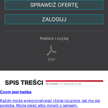
SPRAWDŹ OFERTĘ
ZALOGUJ
Pobierz i czytaj
PDF
SPIS TREŚCI
WYDANIE
: 17-18/2018
(270)
Czym jest hańba
Każdy może wykorzystywać różne rocznice, jak mu się
podoba. Może pleść albo mówić z sensem.