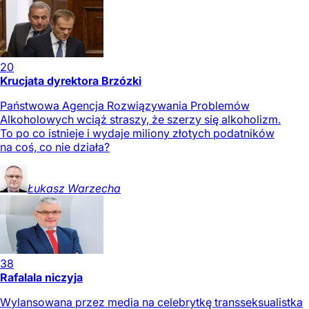
20
Krucjata dyrektora Brzózki
Państwowa Agencja Rozwiązywania Problemów
Alkoholowych wciąż straszy, że szerzy się alkoholizm.
To po co istnieje i wydaje miliony złotych podatników
na coś, co nie działa?
Łukasz
Warzecha
38
Rafalala niczyja
Wylansowana przez media na celebrytkę transseksualistka