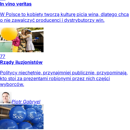
In vino veritas
W Polsce to kobiety tworzą kulturę picia wina, dlatego chcą
o nie zawalczyć producenci i dystrybutorzy win.
77
Rządy iluzjonistów
Politycy niechętnie, przynajmniej publicznie, przypominają,
kto stoi za prezentami robionymi przez nich części
wyborców.
Piotr
Gabryel