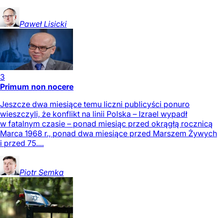
Paweł
Lisicki
3
Primum non nocere
Jeszcze dwa miesiące temu liczni publicyści ponuro
wieszczyli, że konflikt na linii Polska – Izrael wypadł
w fatalnym czasie – ponad miesiąc przed okrągłą rocznicą
Marca 1968 r., ponad dwa miesiące przed Marszem Żywych
i przed 75....
Piotr
Semka