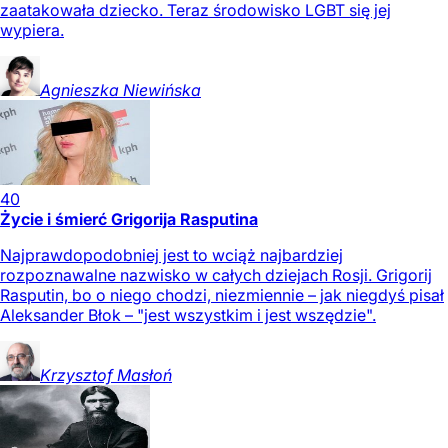
zaatakowała dziecko. Teraz środowisko LGBT się jej
wypiera.
Agnieszka
Niewińska
40
Życie i śmierć Grigorija Rasputina
Najprawdopodobniej jest to wciąż najbardziej
rozpoznawalne nazwisko w całych dziejach Rosji. Grigorij
Rasputin, bo o niego chodzi, niezmiennie – jak niegdyś pisał
Aleksander Błok – "jest wszystkim i jest wszędzie".
Krzysztof
Masłoń