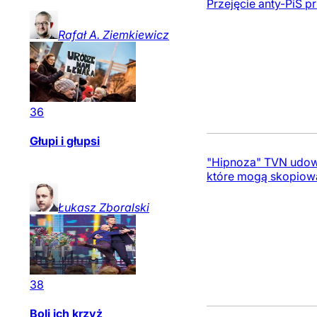
Przejęcie anty-PiS p
Rafał A.
Ziemkiewicz
36
Głupi i głupsi
"Hipnoza" TVN udowa
które mogą skopiowa
Łukasz
Zboralski
38
Boli ich krzyż