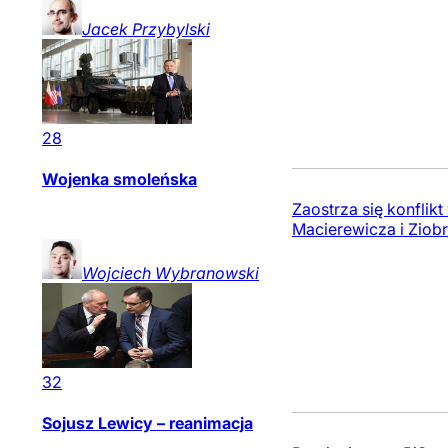
Jacek
Przybylski
28
Wojenka smoleńska
Zaostrza się konflik
Macierewicza i Ziob
Wojciech
Wybranowski
32
Sojusz Lewicy – reanimacja