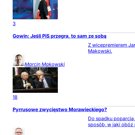
3
Gowin: Jeśli PiS przegra, to sam ze sobą
Z wicepremierem Ja
Makowski.
Marcin
Makowski
18
Pyrrusowe zwycięstwo Morawieckiego?
Do spadku poparcia, 
sposób, w jaki obóz r