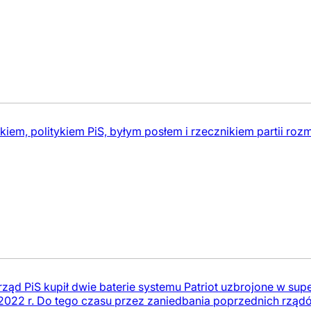
kiem, politykiem PiS, byłym posłem i rzecznikiem partii ro
 rząd PiS kupił dwie baterie systemu Patriot uzbrojone w s
2022 r. Do tego czasu przez zaniedbania poprzednich rządó