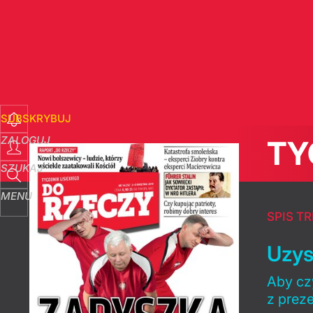
SUBSKRYBUJ
ZALOGUJ
TY
SZUKAJ
MENU
SPIS TR
Uzys
Aby czy
z prez