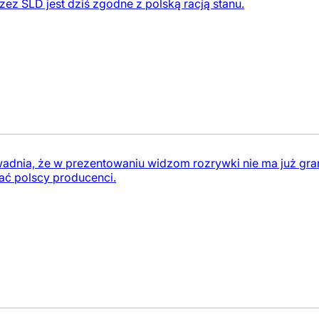
rzez SLD jest dziś zgodne z polską racją stanu.
dnia, że w prezentowaniu widzom rozrywki nie ma już grani
ć polscy producenci.