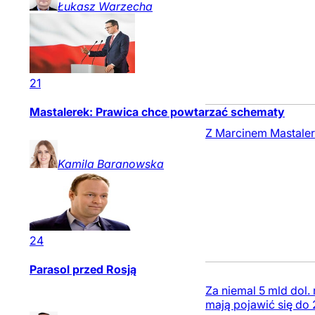
Łukasz
Warzecha
21
Mastalerek: Prawica chce powtarzać schematy
Z Marcinem Mastaler
Kamila
Baranowska
24
Parasol przed Rosją
Za niemal 5 mld dol.
mają pojawić się do 