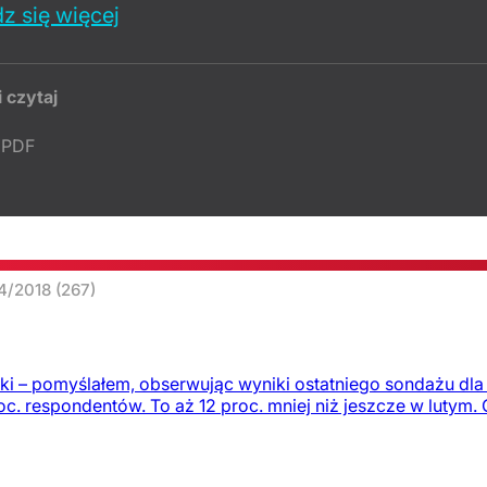
z się więcej
i czytaj
PDF
14/2018
(267)
wki – pomyślałem, obserwując wyniki ostatniego sondażu dl
c. respondentów. To aż 12 proc. mniej niż jeszcze w lutym. G