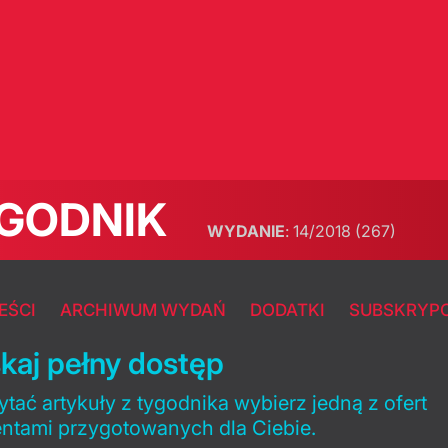
GODNIK
WYDANIE
:
14/2018
(267)
EŚCI
ARCHIWUM WYDAŃ
DODATKI
SUBSKRYP
kaj pełny dostęp
tać artykuły z tygodnika wybierz jedną z ofert
entami przygotowanych dla Ciebie.