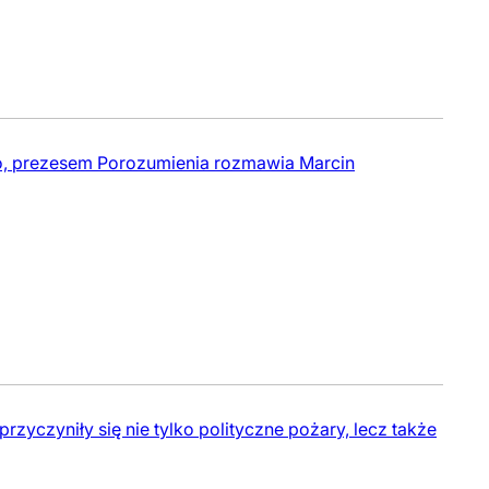
o, prezesem Porozumienia rozmawia Marcin
yczyniły się nie tylko polityczne pożary, lecz także