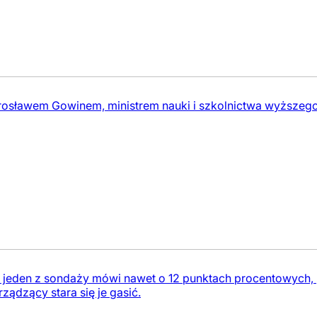
rosławem Gowinem, ministrem nauki i szkolnictwa wyższeg
jeden z sondaży mówi nawet o 12 punktach procentowych, prz
ządzący stara się je gasić.