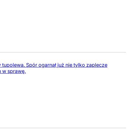
y tupolewa. Spór ogarnął już nie tylko zaplecze
h w sprawę.