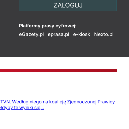
ZALOGUJ
Platformy prasy cyfrowej:
eGazety.pl
eprasa.pl
e-kiosk
Nexto.pl
a TVN. Według niego na koalicję Zjednoczonej Prawicy
dyby te wyniki się...