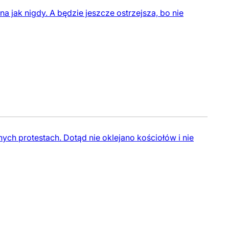
na jak nigdy. A będzie jeszcze ostrzejsza, bo nie
ych protestach. Dotąd nie oklejano kościołów i nie