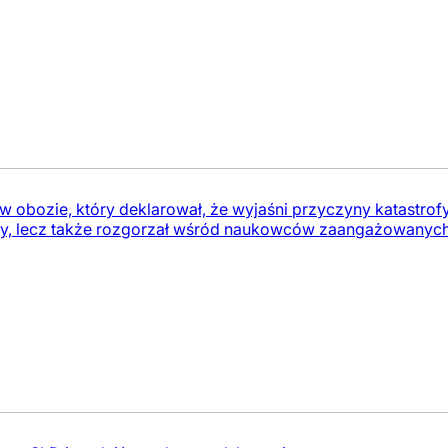
t w obozie, który deklarował, że wyjaśni przyczyny katastrof
ry, lecz także rozgorzał wśród naukowców zaangażowanyc