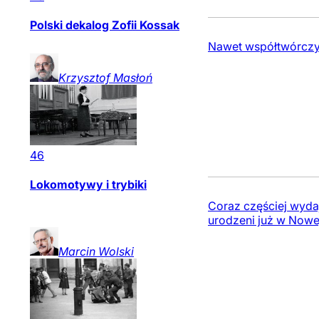
Polski dekalog Zofii Kossak
Nawet współtwórczy
Krzysztof
Masłoń
46
Lokomotywy i trybiki
Coraz częściej wydaj
urodzeni już w Nowej
Marcin
Wolski