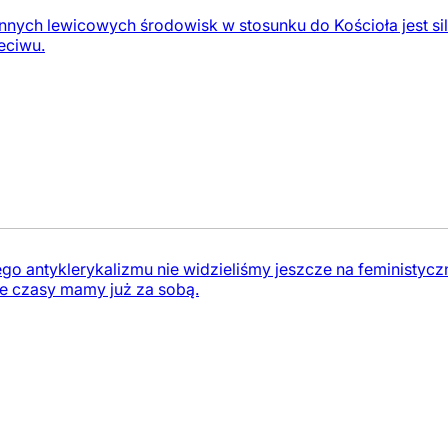
 innych lewicowych środowisk w stosunku do Kościoła jest sil
eciwu.
go antyklerykalizmu nie widzieliśmy jeszcze na feministyczn
Te czasy mamy już za sobą.