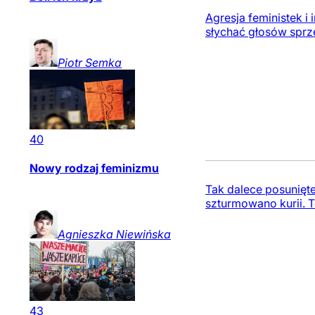
Agresja feministek i
słychać głosów sprz
Piotr
Semka
40
Nowy rodzaj feminizmu
Tak dalece posunięte
szturmowano kurii. 
Agnieszka
Niewińska
43