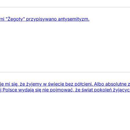
ni "Żegoty" przypisywano antysemityzm.
e mi się, że żyjemy w świecie bez półcieni. Albo absolutne z
 Polsce wydają się nie pojmować, że świat pokoleń żyjących 