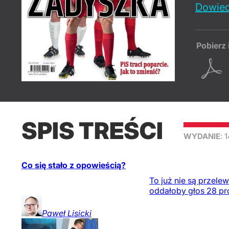
Dowied
Pobierz 
SPIS TREŚCI
WYDANIE
: 
Co się stało z opowieścią?
To już nie są przele
oddałoby głos 28 pro
Paweł
Lisicki