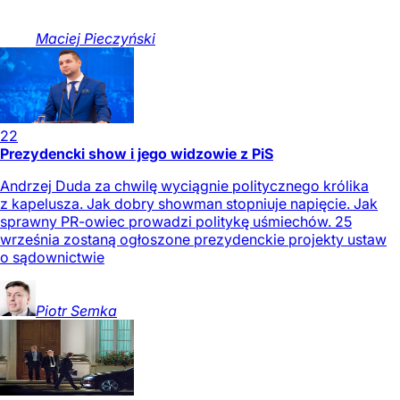
Maciej
Pieczyński
22
Prezydencki show i jego widzowie z PiS
Andrzej Duda za chwilę wyciągnie politycznego królika
z kapelusza. Jak dobry showman stopniuje napięcie. Jak
sprawny PR-owiec prowadzi politykę uśmiechów. 25
września zostaną ogłoszone prezydenckie projekty ustaw
o sądownictwie
Piotr
Semka