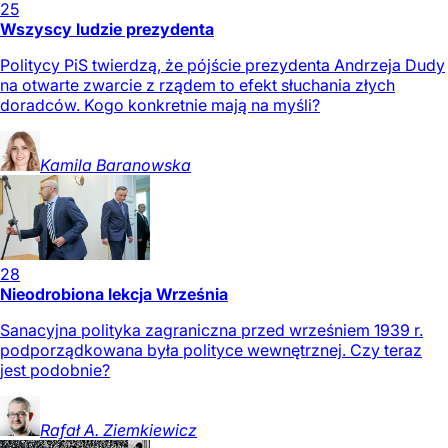
25
Wszyscy ludzie prezydenta
Politycy PiS twierdzą, że pójście prezydenta Andrzeja Dudy
na otwarte zwarcie z rządem to efekt słuchania złych
doradców. Kogo konkretnie mają na myśli?
Kamila
Baranowska
28
Nieodrobiona lekcja Września
Sanacyjna polityka zagraniczna przed wrześniem 1939 r.
podporządkowana była polityce wewnętrznej. Czy teraz
jest podobnie?
Rafał A.
Ziemkiewicz