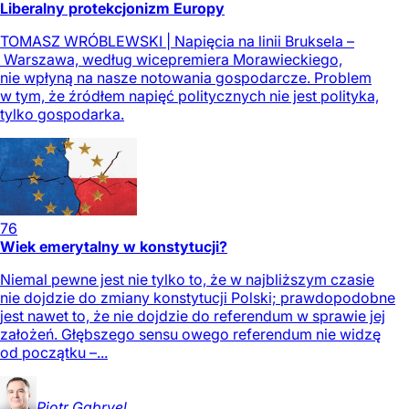
Liberalny protekcjonizm Europy
TOMASZ WRÓBLEWSKI | Napięcia na linii Bruksela –
Warszawa, według wicepremiera Morawieckiego,
nie wpłyną na nasze notowania gospodarcze. Problem
w tym, że źródłem napięć politycznych nie jest polityka,
tylko gospodarka.
76
Wiek emerytalny w konstytucji?
Niemal pewne jest nie tylko to, że w najbliższym czasie
nie dojdzie do zmiany konstytucji Polski; prawdopodobne
jest nawet to, że nie dojdzie do referendum w sprawie jej
założeń. Głębszego sensu owego referendum nie widzę
od początku –...
Piotr
Gabryel