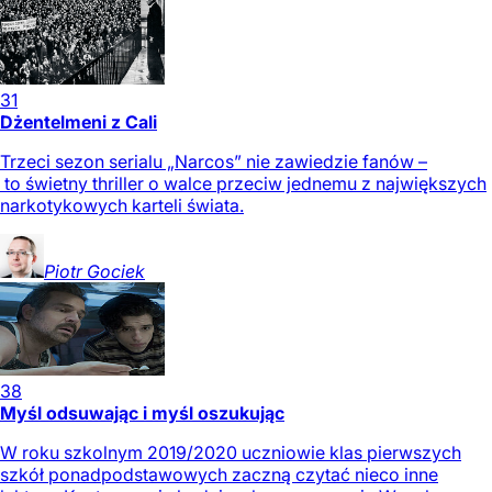
31
Dżentelmeni z Cali
Trzeci sezon serialu „Narcos” nie zawiedzie fanów –
to świetny thriller o walce przeciw jednemu z największych
narkotykowych karteli świata.
Piotr
Gociek
38
Myśl odsuwając i myśl oszukując
W roku szkolnym 2019/2020 uczniowie klas pierwszych
szkół ponadpodstawowych zaczną czytać nieco inne