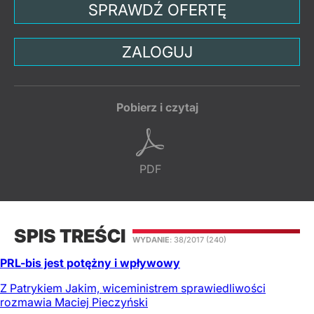
SPRAWDŹ OFERTĘ
ZALOGUJ
Pobierz i czytaj
PDF
SPIS TREŚCI
WYDANIE
: 38/2017
(240)
PRL-bis jest potężny i wpływowy
Z Patrykiem Jakim, wiceministrem sprawiedliwości
rozmawia Maciej Pieczyński