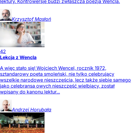
lektury. Kontrowersje budzi zwłaszcza poezja Wencla.
Krzysztof
Masłoń
42
Lekcja z Wencla
A więc stało się! Wojciech Wencel, rocznik 1972,
sztandarowy poeta smoleński, nie tylko celebrujący
wszelkie narodowe nieszczęścia, lecz także siebie samego
jako celebransa owych nieszczęść wielbiący, został
wpisany do kanonu lektur...
Andrzej
Horubała