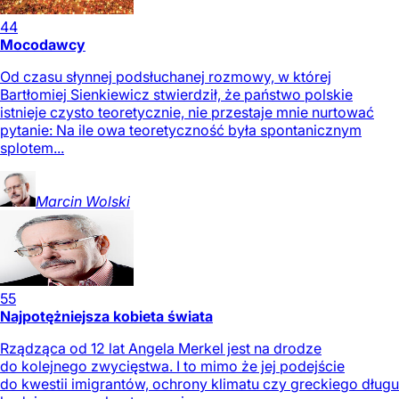
44
Mocodawcy
Od czasu słynnej podsłuchanej rozmowy, w której
Bartłomiej Sienkiewicz stwierdził, że państwo polskie
istnieje czysto teoretycznie, nie przestaje mnie nurtować
pytanie: Na ile owa teoretyczność była spontanicznym
splotem...
Marcin
Wolski
55
Najpotężniejsza kobieta świata
Rządząca od 12 lat Angela Merkel jest na drodze
do kolejnego zwycięstwa. I to mimo że jej podejście
do kwestii imigrantów, ochrony klimatu czy greckiego długu