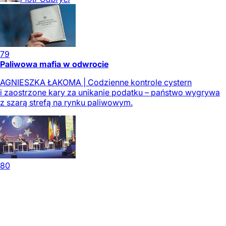
79
Paliwowa mafia w odwrocie
AGNIESZKA ŁAKOMA | Codzienne kontrole cystern
i zaostrzone kary za unikanie podatku – państwo wygrywa
z szarą strefą na rynku paliwowym.
80