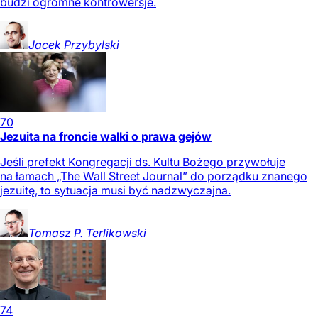
budzi ogromne kontrowersje.
Jacek
Przybylski
70
Jezuita na froncie walki o prawa gejów
Jeśli prefekt Kongregacji ds. Kultu Bożego przywołuje
na łamach „The Wall Street Journal” do porządku znanego
jezuitę, to sytuacja musi być nadzwyczajna.
Tomasz P.
Terlikowski
74