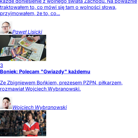
każde doniesienie z wolnego świata Zachodu. Na poważnie
traktowałem to, co mówi się tam o wolności słowa,
przyjmowałem, że to, co...
Paweł
Lisicki
3
Boniek: Polecam "Gwiazdy" każdemu
Ze Zbigniewem Bońkiem, prezesem PZPN, piłkarzem,
rozmawiał Wojciech Wybranowski.
Wojciech
Wybranowski