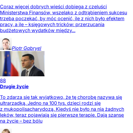
Coraz więcej dobrych wieści dobiega z czeluści
Ministerstwa Finansów, wszelako z odtrąbieniem sukcesu
trzeba poczekać, by móc ocenić, ile z nich było efektem
pracy, a ile – księgowych tricków: przerzucania
budżetowych wydatków między...
Piotr
Gabryel
88
Drugie życie
To zdarza się tak wyjątkowo, że tę chorobę nazywa się
ultrarzadką. Jedno na 100 tys. dzieci rodzi się
z mukopolisacharydozą. Kiedyś nie było na nią żadnych
leków, teraz pojawiają się pierwsze terapie. Dają szansę
na życie – bez bólu