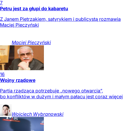
7
Petru jest za głupi do kabaretu
Z Janem Pietrzakiem, satyrykiem i publicystą rozmawia
Maciej Pieczyński
Maciej
Pieczyński
16
Wojny rządowe
Partia rządząca potrzebuje „nowego otwarcia”,
bo konfliktów w dużym i małym pałacu jest coraz więcej
Wojciech
Wybranowski