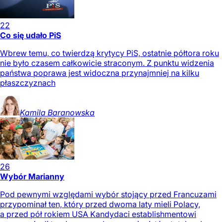
22
Co się udało PiS
Wbrew temu, co twierdzą krytycy PiS, ostatnie półtora roku
nie było czasem całkowicie straconym. Z punktu widzenia
państwa poprawa jest widoczna przynajmniej na kilku
płaszczyznach
Kamila
Baranowska
26
Wybór Marianny
Pod pewnymi względami wybór stojący przed Francuzami
przypominał ten, który przed dwoma laty mieli Polacy,
a przed pół rokiem USA Kandydaci establishmentowi