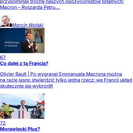
przypominali trochę naszych opozycjonistów totalnych:
Macron – Ryszarda Petru,...
Marcin
Wolski
67
Co dalej z tą Francją?
Olivier Bault | Po wygranej Emmanuela Macrona można
na razie jasno stwierdzić tylko jedną rzecz: we Francji układ
skutecznie się wybronił!
72
Morawiecki Plus?