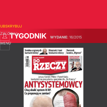
SUBSKRYBUJ
ZALOGUJ
TYGODNIK
WYDANIE
:
16/2015
MENU